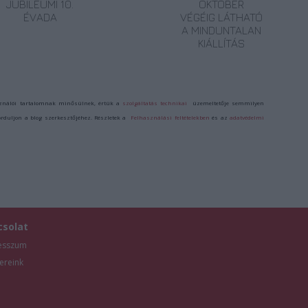
JUBILEUMI 10.
OKTÓBER
ÉVADA
VÉGÉIG LÁTHATÓ
A MINDUNTALAN
KIÁLLÍTÁS
ználói tartalomnak minősülnek, értük a
szolgáltatás technikai
üzemeltetője semmilyen
forduljon a blog szerkesztőjéhez. Részletek a
Felhasználási feltételekben
és az
adatvédelmi
csolat
esszum
ereink