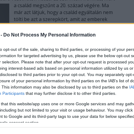
a család megszűnt a
20. század végére. Ma
már azt látjuk, hogy a család egyáltalán nem
tölti be azt a szerepkört, amit az emberek
rábíztak, vagy rá próbáltak bízni. Ebben én
nem tudok senkinek semmiféle tanácsot
 -
Do Not Process My Personal Information
adni, mégis a kíváncsiságom megmaradt:
nagyon érdekel, hogy mások hogyan élik
to opt-out of the sale, sharing to third parties, or processing of your per
meg ezeket a problémákat.
formation for targeted advertising by us, please use the below opt-out s
r selection. Please note that after your opt-out request is processed y
Milyen céllal ír? Szándék, hogy
eing interest-based ads based on personal information utilized by us or
regényeivel befolyásoljon, esetleg jobbá
disclosed to third parties prior to your opt-out. You may separately opt-
isebb, nagyobb csoportokat?
losure of your personal information by third parties on the IAB’s list of
. This information may also be disclosed by us to third parties on the
IA
Participants
that may further disclose it to other third parties.
incs célja. Egy szerzőnek lehet célja, de ez csak
ülünk, szemügyre veszünk egy témát és próbáljuk
 that this website/app uses one or more Google services and may gath
a ez jó, akkor sikerült kifejezni valamit a világból,
including but not limited to your visit or usage behaviour. You may click 
biztató. De nem ez az elsődleges cél. Az ember
 to Google and its third-party tags to use your data for below specifi
két építse ezáltal. Furcsa ezt bevallani, nem is
ogle consent section.
i így van.