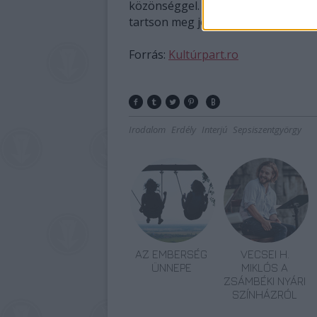
közönséggel. „Régen a regényeket az
tartson meg jó emlékezetében. Én i
Forrás:
Kultúrpart.ro
Irodalom
Erdély
Interjú
Sepsiszentgyörgy
AZ EMBERSÉG
VECSEI H.
ÜNNEPE
MIKLÓS A
ZSÁMBÉKI NYÁRI
SZÍNHÁZRÓL