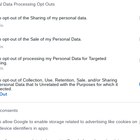
l Data Processing Opt Outs
o opt-out of the Sharing of my personal data.
két féle család van. Az egyik, amelyikbe
In
 mi magunk alakítunk ki. A családi háttér
enki jobban tud teljesíteni, ha vannak mellette
o opt-out of the Sale of my Personal Data.
en magányos az ember.
In
to opt-out of processing my Personal Data for Targeted
 Ami pont most eszébe jut...
ing.
In
, de egyiknek sem én vagyok a főszereplője.
o opt-out of Collection, Use, Retention, Sale, and/or Sharing
olyan történeteknek, amik másokról szólnak. Ebben
ersonal Data that Is Unrelated with the Purposes for which it
 Zoltán jut eszembe. Gyermekkoromban sokat
lected.
Out
állítási tárgy lett. Közel lakott hozzánk, minden
bicegett el a botjával. Mindenki megbámulta. Én
en furcsa lehet, hogy nem tud úgy sétálni, hogy
consents
r. Emellett minden nap kértünk tőle legalább egy
o allow Google to enable storage related to advertising like cookies on
szerettük volna a zenéjét -, de öt Kodály -
evice identifiers in apps.
futballista autogrammot cserélni. Arra viszont
en rossz lehet. Tehát ő nem mehet elesett arccal