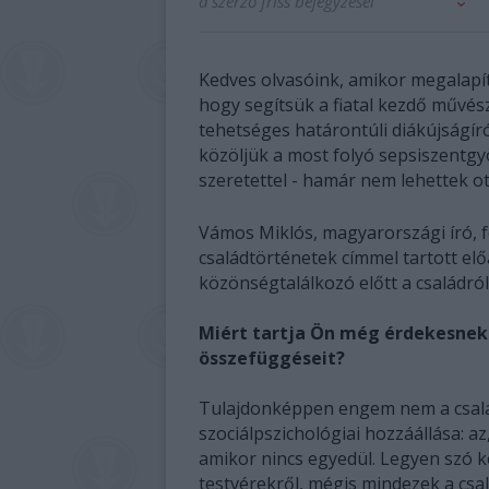
a szerző friss bejegyzései
Kedves olvasóink, amikor megalapíto
hogy segítsük a fiatal kezdő művés
tehetséges határontúli diákújság
közöljük a most folyó sepsiszentgy
szeretettel - hamár nem lehettek ott:
Vámos Miklós, magyarországi író, 
családtörténetek címmel tartott el
közönségtalálkozó előtt a családró
Miért tartja Ön még érdekesnek 
összefüggéseit?
Tulajdonképpen engem nem a csalá
szociálpszichológiai hozzáállása: 
amikor nincs egyedül. Legyen szó ké
testvérekről, mégis mindezek a csal