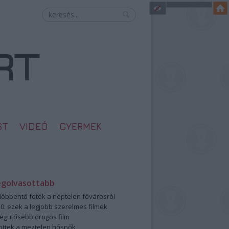
ST
VIDEÓ
GYERMEK
egolvasottabb
öbbentő fotók a néptelen fővárosról
0: ezek a legjobb szerelmes filmek
legütősebb drogos film
öttek a meztelen hősnők