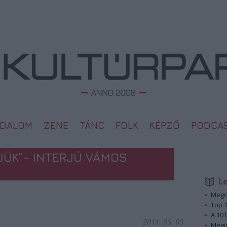
ODALOM
ZENE
TÁNC
FOLK
KÉPZŐ
PODCA
JÜK”- INTERJÚ VÁMOS
L
Megd
Top 1
A 10 
2011. 05. 03.
Megj