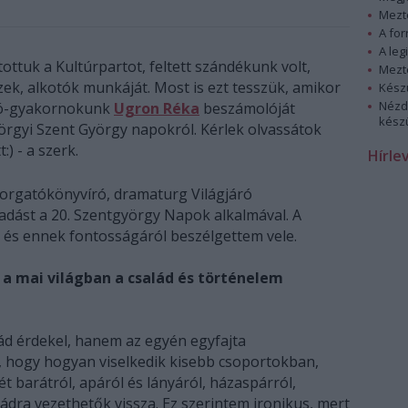
Mezt
A fo
A leg
ttuk a Kultúrpartot, feltett szándékunk volt,
Mezt
zek, alkotók munkáját. Most is ezt tesszük, amikor
Kész
Nézd
író-gyakornokunk
Ugron Réka
beszámolóját
készü
örgyi Szent György napokról. Kérlek olvassátok
) - a szerk.
Hírle
forgatókönyvíró, dramaturg Világjáró
őadást a 20. Szentgyörgy Napok alkalmával. A
l és ennek fontosságáról beszélgettem vele.
a mai világban a család és történelem
d érdekel, hanem az egyén egyfajta
az, hogy hogyan viselkedik kisebb csoportokban,
t barátról, apáról és lányáról, házaspárról,
ádra vezethetők vissza. Ez szerintem ironikus, mert