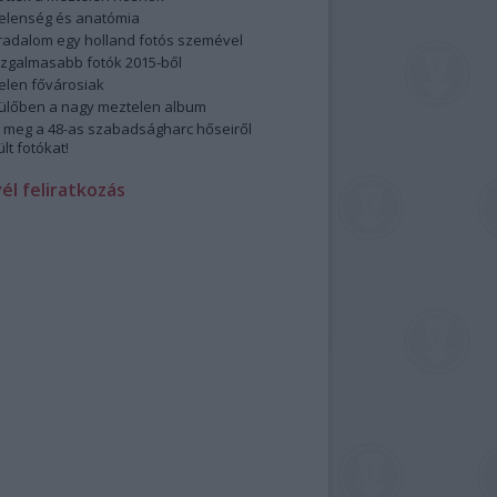
elenség és anatómia
rradalom egy holland fotós szemével
izgalmasabb fotók 2015-ből
elen fővárosiak
ülőben a nagy meztelen album
 meg a 48-as szabadságharc hőseiről
lt fotókat!
vél feliratkozás