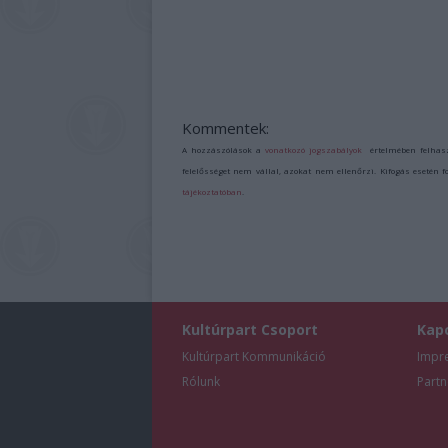
Kommentek:
A hozzászólások a
vonatkozó jogszabályok
értelmében felhas
felelősséget nem vállal, azokat nem ellenőrzi. Kifogás esetén 
tájékoztatóban
.
Kultúrpart Csoport
Kap
Kultúrpart Kommunikáció
Impr
Rólunk
Partn