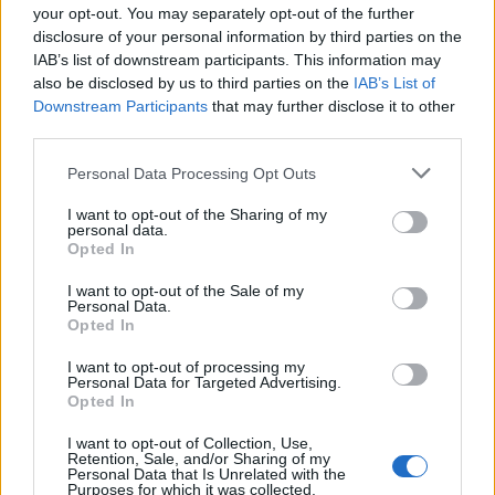
A filmszemle megmérettetést is jelent, bár
your opt-out. You may separately opt-out of the further
hat alkalommal díjkiosztás nélkül ért véget.
disclosure of your personal information by third parties on the
IAB’s list of downstream participants. This information may
Az értékelést kezdetben társadalmi és
also be disclosed by us to third parties on the
IAB’s List of
szakmai zsűri végezte, s a kettő ítéletei nem
Downstream Participants
that may further disclose it to other
mindig estek egybe. Az 1990-es évektől a
third parties.
bíráskodás egységessé vált, a díjakat
kategóriánként osztják ki. A szemle legfőbb
Please note that this website/app uses one or more Google
Personal Data Processing Opt Outs
elismerésként három éve ítélték oda először
services and may gather and store information including but
a legjobb filmnek járó Arany Orsó-díjat.
not limited to your visit or usage behaviour. You may click to
I want to opt-out of the Sharing of my
personal data.
grant or deny consent to Google and its third-party tags to
Opted In
use your data for below specified purposes in below Google
A mostani Filmszemlén elismerik az idén
consent section.
százéves Morell Mihály kiváló művész
I want to opt-out of the Sale of my
Personal Data.
képzőművészt vágót is: az idős szakember
Opted In
volt többek közt az Ének a búzamezőkről, a
Pacsirta, a Szindbád, A tizedes meg a többiek
I want to opt-out of processing my
Personal Data for Targeted Advertising.
vagy A nagy generáció című filmek vágója.
Opted In
Az esemény fő helyszíne az Uránia Nemzeti
I want to opt-out of Collection, Use,
Retention, Sale, and/or Sharing of my
Filmszínház lesz, de további három
Personal Data that Is Unrelated with the
Purposes for which it was collected.