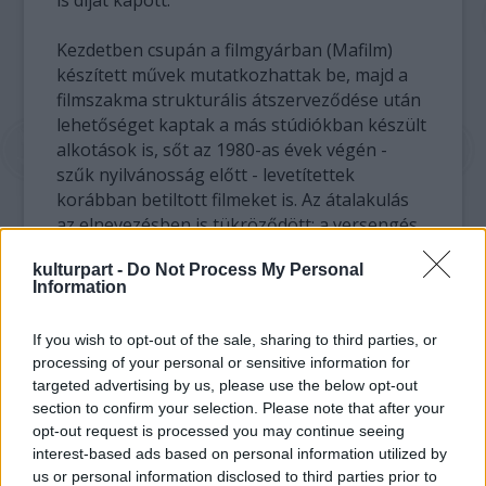
is díjat kapott.
Kezdetben csupán a filmgyárban (Mafilm)
készített művek mutatkozhattak be, majd a
filmszakma strukturális átszerveződése után
lehetőséget kaptak a más stúdiókban készült
alkotások is, sőt az 1980-as évek végén -
szűk nyilvánosság előtt - levetítettek
korábban betiltott filmeket is. Az átalakulás
az elnevezésben is tükröződött: a versengés
hivatalos neve 1989 óta Magyar Filmszemle.
kulturpart -
Do Not Process My Personal
Information
2009-ben létesítettek önálló
versenykategóriát a tévéfilmek számára, az
If you wish to opt-out of the sale, sharing to third parties, or
idei mustrán pedig először indulnak önálló
processing of your personal or sensitive information for
versenyben az animációs filmek. A 2004-ben
targeted advertising by us, please use the below opt-out
alapított Magyar Mozgókép Mestere díjat a
section to confirm your selection. Please note that after your
szűkebb költségvetés miatt ebben az évben
opt-out request is processed you may continue seeing
nem osztják ki.
interest-based ads based on personal information utilized by
us or personal information disclosed to third parties prior to