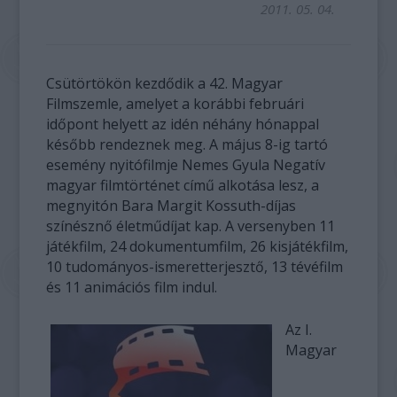
2011. 05. 04.
Csütörtökön kezdődik a 42. Magyar
Filmszemle, amelyet a korábbi februári
időpont helyett az idén néhány hónappal
később rendeznek meg. A május 8-ig tartó
esemény nyitófilmje Nemes Gyula Negatív
magyar filmtörténet című alkotása lesz, a
megnyitón Bara Margit Kossuth-díjas
színésznő életműdíjat kap. A versenyben 11
játékfilm, 24 dokumentumfilm, 26 kisjátékfilm,
10 tudományos-ismeretterjesztő, 13 tévéfilm
és 11 animációs film indul.
Az I.
Magyar