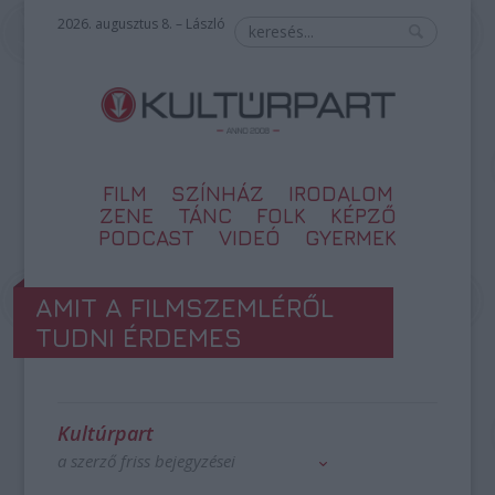
2026. augusztus 8. – László
FILM
SZÍNHÁZ
IRODALOM
ZENE
TÁNC
FOLK
KÉPZŐ
PODCAST
VIDEÓ
GYERMEK
AMIT A FILMSZEMLÉRŐL
TUDNI ÉRDEMES
Kultúrpart
a szerző friss bejegyzései