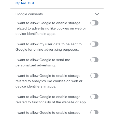
helyszínen - a Puskin és a Corvin moziban,
Opted Out
valamint a Gödör Klubban - is tartanak
vetítéseket és rendezvényeket. A mustra
Google consents
keretében immár nyolcadik alkalommal
rendezik meg a filmplakát-kiállítást és
I want to allow Google to enable storage
related to advertising like cookies on web or
versenyt, a tavaly bemutatott mozifilmek
device identifiers in apps.
magyar tervezésű plakátjait a Corvin
Budapest Filmpalotában tekinthetik meg az
I want to allow my user data to be sent to
érdeklődők május 5. és 11. között.
Google for online advertising purposes.
Forrás:
MTI
I want to allow Google to send me
personalized advertising.
I want to allow Google to enable storage
related to analytics like cookies on web or
Film
Filmek
Magyar film
Filmszemle 2011
device identifiers in apps.
I want to allow Google to enable storage
related to functionality of the website or app.
I want to allow Google to enable storage