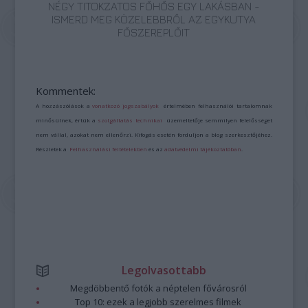
NÉGY TITOKZATOS FŐHŐS EGY LAKÁSBAN -
ISMERD MEG KÖZELEBBRŐL AZ EGYKUTYA
FŐSZEREPLŐIT
Kommentek:
A hozzászólások a
vonatkozó jogszabályok
értelmében felhasználói tartalomnak
minősülnek, értük a
szolgáltatás technikai
üzemeltetője semmilyen felelősséget
nem vállal, azokat nem ellenőrzi. Kifogás esetén forduljon a blog szerkesztőjéhez.
Részletek a
Felhasználási feltételekben
és az
adatvédelmi tájékoztatóban
.
Legolvasottabb
Megdöbbentő fotók a néptelen fővárosról
Top 10: ezek a legjobb szerelmes filmek