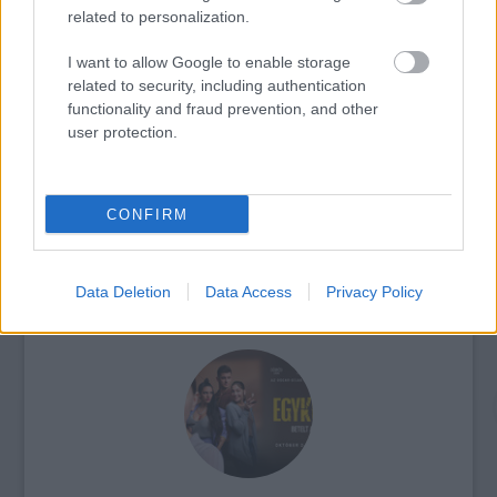
related to personalization.
I want to allow Google to enable storage
SZEMBE MERSZ NÉZNI AZZAL, AKIVÉ
related to security, including authentication
VÁLHATTÁL VOLNA?
functionality and fraud prevention, and other
user protection.
CONFIRM
ONE MORE LIKE: A MAGYAR SPORTDRÁMA, AMI
Data Deletion
Data Access
Privacy Policy
MEGHÓDÍTOTTA LAS VEGAST IS