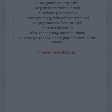
A 10 legütősebb drogos film
Megjöttek a meztelen hősnők
Meztelenség és anatómia
A forradalom egy holland fotós szemével
A legizgalmasabb fotók 2015-ből
Meztelen fővárosiak
Készülőben a nagy meztelen album
Nézd meg a 48-as szabadságharc hőseiről készült
fotókat!
Hírlevél feliratkozás