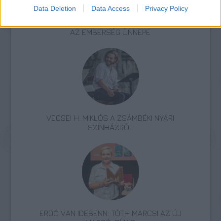
Data Deletion
Data Access
Privacy Policy
AZ EMBERSÉG ÜNNEPE
VECSEI H. MIKLÓS A ZSÁMBÉKI NYÁRI
SZÍNHÁZRÓL
ERDŐ VAN IDEBENN: TÓTH MARCSI AZ ÚJ