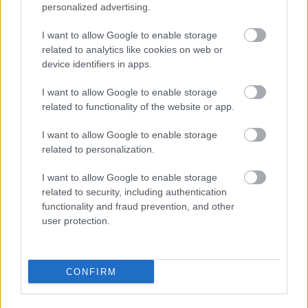
personalized advertising.
1994-ben választotta tagjai sorába.
Munkásságáért 1974-ben József Attila-díjat,
I want to allow Google to enable storage
1990-ben Déry Tibor-jutalmat, 1992-ben
related to analytics like cookies on web or
Soros-életműdíjat, 1996-ban Kossuth-, 1998-
device identifiers in apps.
ban Magyar Művészetért, 2005-ben pedig
Prima Primissima Díjat kapott.
I want to allow Google to enable storage
related to functionality of the website or app.
Budapesten halt meg 2006. december 22-én.
I want to allow Google to enable storage
related to personalization.
Forrás:
MTI
I want to allow Google to enable storage
related to security, including authentication
functionality and fraud prevention, and other
user protection.
Irodalom
Magyar irodalom
Gyerekkönyv
CONFIRM