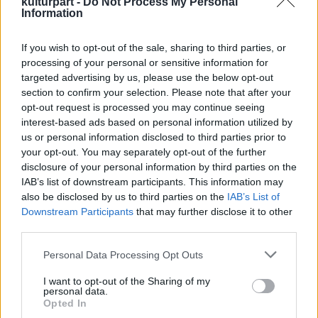
kulturpart -
Do Not Process My Personal
Information
Írásaira jellemző egyedi, a valóságot
egyszerre a gyermek és a felnőtt
If you wish to opt-out of the sale, sharing to third parties, or
szemszögéből szemlélő látásmódja, sajátos
processing of your personal or sensitive information for
humora, nyelvének játékossága, ötletes
targeted advertising by us, please use the below opt-out
szócsavarásai. 1973-ban jelent meg a
Buddha
section to confirm your selection. Please note that after your
opt-out request is processed you may continue seeing
szomorú
című novellás, valamint
A hétfejű
interest-based ads based on personal information utilized by
tündér
című mesekötete.
us or personal information disclosed to third parties prior to
your opt-out. You may separately opt-out of the further
1979-ben látott napvilágot egyik
disclosure of your personal information by third parties on the
legnépszerűbb műve, a
Berzsián és Dideki
,
IAB’s list of downstream participants. This information may
amelyben a főhősök nevét Fruzsina leányától
also be disclosed by us to third parties on the
IAB’s List of
"kölcsönözte", e meseregényéért 1982-ben
Downstream Participants
that may further disclose it to other
Andersen-diplomával tüntették ki. Ugyancsak
third parties.
nagy sikert aratott A
Négyszögletű Kerek Erdő
Please note that this website/app uses one or more Google
Personal Data Processing Opt Outs
című kötete, amelynek ötletes nevű
services and may gather and store information including but
szereplőiben a felnőtt olvasók könnyen
not limited to your visit or usage behaviour. You may click to
I want to opt-out of the Sharing of my
ráismerhettek bizonyos embertípusokra, a
personal data.
grant or deny consent to Google and its third-party tags to
Opted In
különböző helyzetekben megnyilvánuló
use your data for below specified purposes in below Google