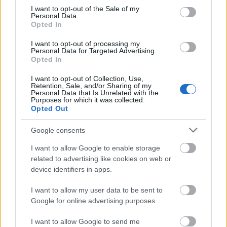
emberi magatartásformákra. A könyv 1986-
consent section.
I want to opt-out of the Sale of my
ban megkapta az Év Könyve jutalmat, amelyet
Personal Data.
Opted In
1989-ben, majd 1996-ban a
Bab Berci kalandjai
és a
Csillagmajor
című kötetek is elnyertek.
I want to opt-out of processing my
Personal Data for Targeted Advertising.
Opted In
A
Franka cirkusz
címmel 1990-ben jelent meg
hangjátékainak gyűjteményes kiadása. A
I want to opt-out of Collection, Use,
Lovak, kutyák, madarak
és
A manógyár
című
Retention, Sale, and/or Sharing of my
Personal Data that Is Unrelated with the
kötetei elnyerték az Év Gyermekkönyve
Purposes for which it was collected.
kitüntetést.
Szegény Dzsoni és Árnika
című
Opted Out
meséjéből mozifilm is készült, s a
Csillagmajor
című novelláskötet három elbeszélése
Google consents
alapján készült
A porcelánbaba
című film.
I want to allow Google to enable storage
Bogármese
címmel Zsófi lányával közösen írt
related to advertising like cookies on web or
mesekönyvük is megjelent.
device identifiers in apps.
1989-től ismét különböző irodalmi
I want to allow my user data to be sent to
folyóiratoknál töltött be állást, 1995 és 1998
Google for online advertising purposes.
között a Magyar Írószövetség elnökségének
I want to allow Google to send me
tagja volt. A Magyar Művészeti Akadémia