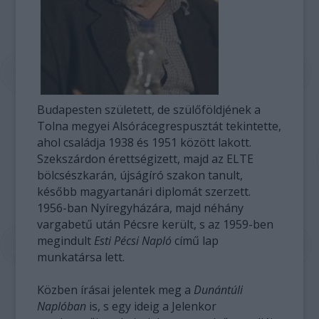
Budapesten született, de szülőföldjének a
Tolna megyei Alsórácegrespusztát tekintette,
ahol családja 1938 és 1951 között lakott.
Szekszárdon érettségizett, majd az ELTE
bölcsészkarán, újságíró szakon tanult,
később magyartanári diplomát szerzett.
1956-ban Nyíregyházára, majd néhány
vargabetű után Pécsre került, s az 1959-ben
megindult
Esti Pécsi Napló
című lap
munkatársa lett.
Közben írásai jelentek meg a
Dunántúli
Naplóban
is, s egy ideig a Jelenkor