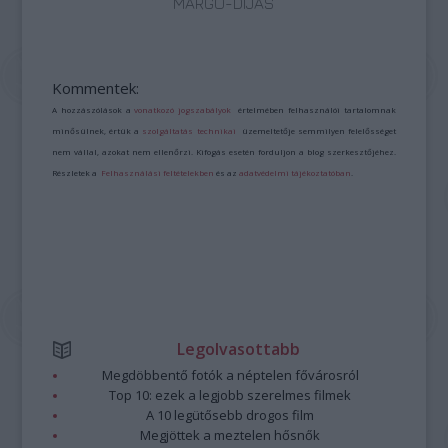
MARGÓ-DÍJAS
Kommentek:
A hozzászólások a
vonatkozó jogszabályok
értelmében felhasználói tartalomnak
minősülnek, értük a
szolgáltatás technikai
üzemeltetője semmilyen felelősséget
nem vállal, azokat nem ellenőrzi. Kifogás esetén forduljon a blog szerkesztőjéhez.
Részletek a
Felhasználási feltételekben
és az
adatvédelmi tájékoztatóban
.
Legolvasottabb
Megdöbbentő fotók a néptelen fővárosról
Top 10: ezek a legjobb szerelmes filmek
A 10 legütősebb drogos film
Megjöttek a meztelen hősnők