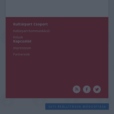
Kultúrpart Csoport
Kultúrpart Kommunikáció
Rólunk
Kapcsolat
Impresszum
Partnereink
SÜTI BEÁLLÍTÁSOK MÓDOSÍTÁSA