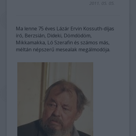
2011. 05. 05.
Ma lenne 75 éves Lázár Ervin Kossuth-díjas
író, Berzsián, Dideki, Dömdödöm,
Mikkamakka, Ló Szerafin és számos más,
méltán népszerű mesealak megálmodója.