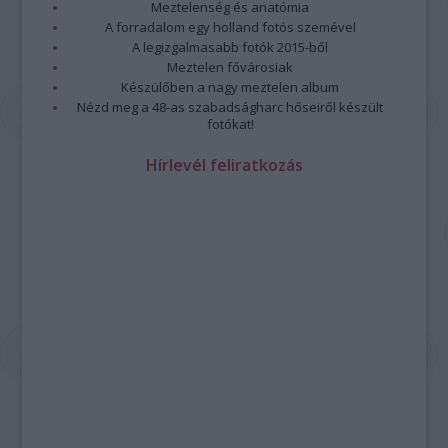
Meztelenség és anatómia
A forradalom egy holland fotós szemével
A legizgalmasabb fotók 2015-ből
Meztelen fővárosiak
Készülőben a nagy meztelen album
Nézd meg a 48-as szabadságharc hőseiről készült
fotókat!
Hírlevél feliratkozás