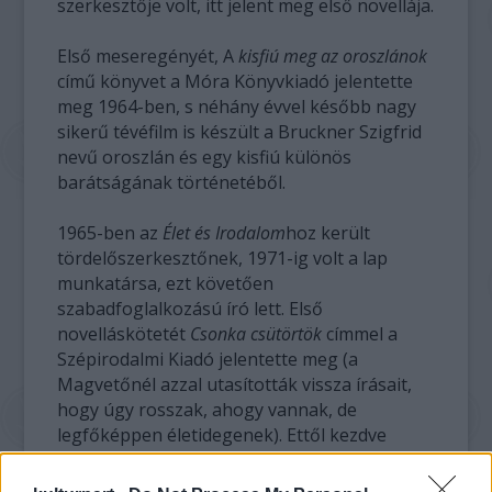
szerkesztője volt, itt jelent meg első novellája.
Első meseregényét, A
kisfiú meg az oroszlánok
című könyvet a Móra Könyvkiadó jelentette
meg 1964-ben, s néhány évvel később nagy
sikerű tévéfilm is készült a Bruckner Szigfrid
nevű oroszlán és egy kisfiú különös
barátságának történetéből.
1965-ben az
Élet és Irodalom
hoz került
tördelőszerkesztőnek, 1971-ig volt a lap
munkatársa, ezt követően
szabadfoglalkozású író lett. Első
novelláskötetét
Csonka csütörtök
címmel a
Szépirodalmi Kiadó jelentette meg (a
Magvetőnél azzal utasították vissza írásait,
hogy úgy rosszak, ahogy vannak, de
legfőképpen életidegenek). Ettől kezdve
felváltva írt meséket és felnőtteknek szóló
novellákat, valamint hang- és bábjátékokat.