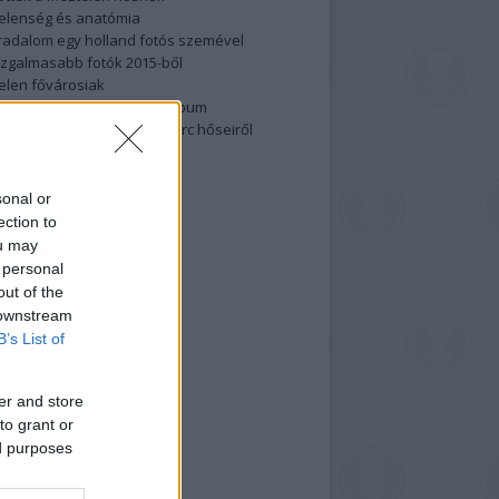
elenség és anatómia
rradalom egy holland fotós szemével
izgalmasabb fotók 2015-ből
elen fővárosiak
ülőben a nagy meztelen album
 meg a 48-as szabadságharc hőseiről
lt fotókat!
vél feliratkozás
sonal or
ection to
ou may
 personal
out of the
 downstream
B’s List of
er and store
to grant or
ed purposes