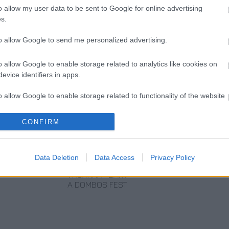
o allow my user data to be sent to Google for online advertising
s.
to allow Google to send me personalized advertising.
o allow Google to enable storage related to analytics like cookies on
evice identifiers in apps.
o allow Google to enable storage related to functionality of the website
CONFIRM
o allow Google to enable storage related to personalization.
AZ EMBERSÉG
„AZ EMBERT
ETNOFON AZ I.
o allow Google to enable storage related to security, including
ÜNNEPE
EMBERRÉ
ONIFESZT-EN
Data Deletion
Data Access
Privacy Policy
cation functionality and fraud prevention, and other user protection.
TETTE…” –
VASÁRNAP ZÁRT
A DOMBOS FEST