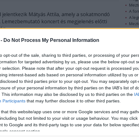
Mezt
A fo
 jelentkezik Mátyás Attila, amely a sokatmondó
A leg
t. Lemezbemutató koncert és megjelenés előtti
Mezt
jón.
Kész
Nézd
 -
Do Not Process My Personal Information
készü
 Action és az Agnus Dei zenekarok énekes/gitáros
ként, Mátyás Attila Band nevű csapatával lép fel.
Hírle
to opt-out of the sale, sharing to third parties, or processing of your per
mát
A Föld és az Ég
címmel, majd ezt követte 2007-
formation for targeted advertising by us, please use the below opt-out s
zik a legújabb lemez, az
Újra kezded
.
r selection. Please note that after your opt-out request is processed y
eing interest-based ads based on personal information utilized by us or
s zenei irányvonalának folytatása: lendületes,
disclosed to third parties prior to your opt-out. You may separately opt-
kes dallamokkal, és természetesen a már
losure of your personal information by third parties on the IAB’s list of
szövegekkel. A lemezen hallható tíz dalon
. This information may also be disclosed by us to third parties on the
IA
Attila zenei munkásságának korábbi mérföldkövei:
Participants
that may further disclose it to other third parties.
az Agnus Dei lüktetései, vagy a Sex Action nyers, és
 that this website/app uses one or more Google services and may gath
ik az egész egy nagyon is élvezhető különleges
including but not limited to your visit or usage behaviour. You may click 
 to Google and its third-party tags to use your data for below specifi
ogle consent section.
elenő album speciális kiadvány, melynek