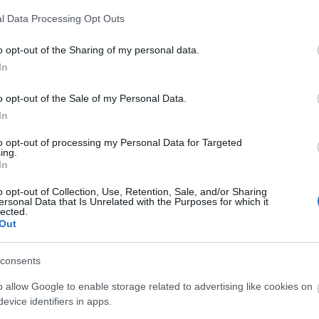
ellé a vásárlók ajándékként kapják az előző,
l Data Processing Opt Outs
delmi forgalomban korábban nem volt kapható.
o opt-out of the Sharing of my personal data.
n az A38 állóhajón lesz, ahol a csapat 2008-ban a
In
el Army előzenekaraként is játszott. A koncert
ni – még a boltokba kerülés előtt – az új CD-t, amit
o opt-out of the Sale of my Personal Data.
In
al kiegészülő zenekar a szokásosnál hosszabb
to opt-out of processing my Personal Data for Targeted
ing.
en az új album dalai mellett a régi, jól bevált
In
nség.
o opt-out of Collection, Use, Retention, Sale, and/or Sharing
ersonal Data that Is Unrelated with the Purposes for which it
A lemez június 4-én jelenik meg.
lected.
Out
Mátyás Attila Band:
Mátyás Attila – ének, gitár
consents
Bense Sándor – basszusgitár, vokál
o allow Google to enable storage related to advertising like cookies on
Gerő Balázs – dob, vokál
evice identifiers in apps.
Közreműködik: