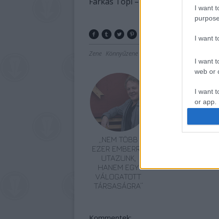
Farkas Töpi – gitár, vokál
I want t
purpose
I want 
Zene
Könnyűzene
Lemezáru
I want t
web or d
I want t
or app.
I want t
„NEM TÖBB
ELSTARTOLT A
I want t
EZER EMBERRE
MŰVÉSZETEK
authenti
UTAZUNK,
VÖLGYE
HANEM EGY
VÁLOGATOTT
TÁRSASÁGRA”
Kommentek: