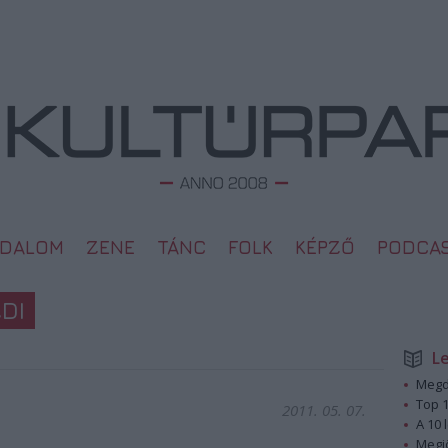
ODALOM
ZENE
TÁNC
FOLK
KÉPZŐ
PODCA
DI
L
Megd
Top 1
2011. 05. 07.
A 10 
Megj