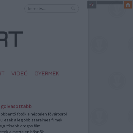
ST
VIDEÓ
GYERMEK
egolvasottabb
öbbentő fotók a néptelen fővárosról
0: ezek a legjobb szerelmes filmek
legütősebb drogos film
öttek a meztelen hősnők