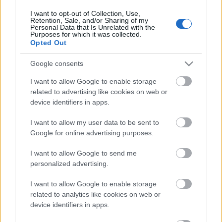
I want to opt-out of Collection, Use,
Retention, Sale, and/or Sharing of my
Personal Data that Is Unrelated with the
Purposes for which it was collected.
„NEM TÖBB EZER EMBERRE UTAZUNK, HANEM
Opted Out
EGY VÁLOGATOTT TÁRSASÁGRA”
Google consents
I want to allow Google to enable storage
Kommentek:
related to advertising like cookies on web or
device identifiers in apps.
A hozzászólások a
vonatkozó jogszabályok
értelmében felhasználói tartalomnak
minősülnek, értük a
szolgáltatás technikai
üzemeltetője semmilyen felelősséget
I want to allow my user data to be sent to
nem vállal, azokat nem ellenőrzi. Kifogás esetén forduljon a blog szerkesztőjéhez.
Google for online advertising purposes.
Részletek a
Felhasználási feltételekben
és az
adatvédelmi tájékoztatóban
.
I want to allow Google to send me
personalized advertising.
I want to allow Google to enable storage
related to analytics like cookies on web or
device identifiers in apps.
Legolvasottabb