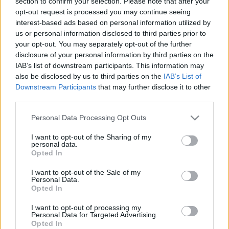
section to confirm your selection. Please note that after your
opt-out request is processed you may continue seeing
interest-based ads based on personal information utilized by
us or personal information disclosed to third parties prior to
your opt-out. You may separately opt-out of the further
disclosure of your personal information by third parties on the
IAB’s list of downstream participants. This information may
also be disclosed by us to third parties on the
IAB’s List of
Downstream Participants
that may further disclose it to other
Képző
Keretező
third parties.
Please note that this website/app uses one or more Google
Personal Data Processing Opt Outs
services and may gather and store information including but
not limited to your visit or usage behaviour. You may click to
I want to opt-out of the Sharing of my
personal data.
grant or deny consent to Google and its third-party tags to
Opted In
use your data for below specified purposes in below Google
consent section.
I want to opt-out of the Sale of my
Personal Data.
AZ EMBERSÉG ÜNNEPE
Opted In
I want to opt-out of processing my
Personal Data for Targeted Advertising.
Opted In