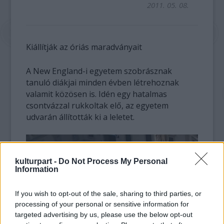
2011. 05. 08.
Kiállítják az óriás maradványait
A New England-i egyetem szobrásznak
tanuló diákjai minden évben létrehoznak
valamit közösen is. Idén egy hatalmas
csontvázzal rukkoltak elő, az egyetem
udvarán állították ki a leletet.
kulturpart -
Do Not Process My Personal
Information
If you wish to opt-out of the sale, sharing to third parties, or
processing of your personal or sensitive information for
targeted advertising by us, please use the below opt-out