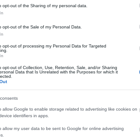
lik, hogy a McCarthy éra feketelistájának árnyéka
o opt-out of the Sharing of my personal data.
lmre mint az az anti-kommunizmus metaforájára és a
In
elenéseként tekintettek sokáig.
o opt-out of the Sale of my Personal Data.
Filmek listájába. Wynter filmjéért 1956-ban
In
esebb kezdő díját, Anita Ekberggel megosztva.
to opt-out of processing my Personal Data for Targeted
tt, 1963-ban az Adrian Messenger listájában együtt
ing.
errel és Frank Sinatrával is. Egy időre felhagyott a
In
0-as években visszatért a filmvászonra.
o opt-out of Collection, Use, Retention, Sale, and/or Sharing
ersonal Data that Is Unrelated with the Purposes for which it
lected.
Out
consents
o allow Google to enable storage related to advertising like cookies on
evice identifiers in apps.
o allow my user data to be sent to Google for online advertising
s.