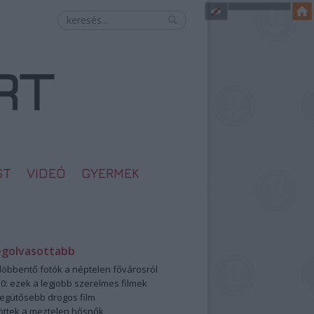
ST
VIDEÓ
GYERMEK
egolvasottabb
öbbentő fotók a néptelen fővárosról
0: ezek a legjobb szerelmes filmek
legütősebb drogos film
öttek a meztelen hősnők