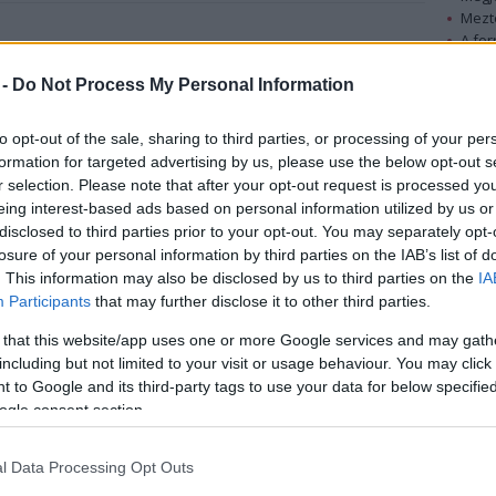
Mezt
A fo
ínésznő, az 50’-es évek sci-fijének sztárja. Wyntert
A leg
Mezt
 -
Do Not Process My Personal Information
Kész
Wynter az ’50-es években érkezett az Egyesült
Nézd
to opt-out of the sale, sharing to third parties, or processing of your per
készü
Államokba. Kinézete miatt hamar felfigyeltek rá, és
formation for targeted advertising by us, please use the below opt-out s
számtalan rajongót szerzett amikor bemutatták a
r selection. Please note that after your opt-out request is processed y
Hírle
Testrablók Inváziója című filmet. A film nem várt
eing interest-based ads based on personal information utilized by us or
sikert aratott.
disclosed to third parties prior to your opt-out. You may separately opt-
losure of your personal information by third parties on the IAB’s list of
. This information may also be disclosed by us to third parties on the
IA
Wynter Becky Driscollt játszotta, akinek férje
Participants
that may further disclose it to other third parties.
Bennell, értesíti a rendőrséget, hogy iszonyú
változásokra figyelt fel: egyre több betege válik
 that this website/app uses one or more Google services and may gath
ár külsőleg semmit sem változott. Azt is
including but not limited to your visit or usage behaviour. You may click 
vüli "testrablók" hatalmukba kerítik az emberi
 to Google and its third-party tags to use your data for below specifi
z elembertelenedett lények elpusztítására. A
ogle consent section.
akarnak hitelt adni az orvos szavainak. A
enekülni a klónná válástól.
l Data Processing Opt Outs