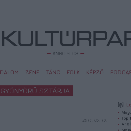
ODALOM
ZENE
TÁNC
FOLK
KÉPZŐ
PODCA
G GYÖNYÖRŰ SZTÁRJA
L
Megd
Top 1
2011. 05. 10.
A 10 
Megj