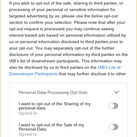
szakemberekhez. Az olvasóközönség
If you wish to opt-out of the sale, sharing to third parties, or
múzeumshopokban és nagyobb
processing of your personal or sensitive information for
könyvesboltokban vásárolhatja meg a
targeted advertising by us, please use the below opt-out
folyóiratot.
section to confirm your selection. Please note that after your
opt-out request is processed you may continue seeing
interest-based ads based on personal information utilized by
A kiadvány 2009-ben már elnyerte a hazai Pro
us or personal information disclosed to third parties prior to
Typographia arany fokozatú díjat,
your opt-out. You may separately opt-out of the further
ugyanabban az évben a MAGMA pályázatán
disclosure of your personal information by third parties on the
az Év Magazinja lett.
IAB’s list of downstream participants. This information may
also be disclosed by us to third parties on the
IAB’s List of
A MúzeumCafé arculattervezője és művészeti
Downstream Participants
that may further disclose it to other
vezetője Salát Zalán Péter, a lapterv
third parties.
megvalósításában Lencsés Dávid, Suszter
Please note that this website/app uses one or more Google
Viktor és Németh Dániel vesz részt, a
Personal Data Processing Opt Outs
services and may gather and store information including but
magazin illusztrátora Kovács Lehel.
not limited to your visit or usage behaviour. You may click to
I want to opt-out of the Sharing of my
personal data.
grant or deny consent to Google and its third-party tags to
Opted In
A kiadvány képszerkesztője és első számú
use your data for below specified purposes in below Google
fotográfusa a többek között World Press- és
consent section.
I want to opt-out of the Sale of my
Sajtófotó-díjas Dezső Tamás, őt Kovalik Máté
Personal Data.
Opted In
segíti munkájában. A lap élén Martos Gábor