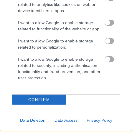
related to analytics like cookies on web or
device identifiers in apps.
I want to allow Google to enable storage
related to functionality of the website or app.
„NEM TÖBB EZER EMBERRE UTAZUNK, HANEM
I want to allow Google to enable storage
EGY VÁLOGATOTT TÁRSASÁGRA”
related to personalization.
I want to allow Google to enable storage
related to security, including authentication
functionality and fraud prevention, and other
user protection.
26. ALKALOMMAL VÁR MINDENKIT A DOMBOS
FEST
CONFIRM
Data Deletion
Data Access
Privacy Policy
Kommentek:
A hozzászólások a
vonatkozó jogszabályok
értelmében felhasználói tartalomnak