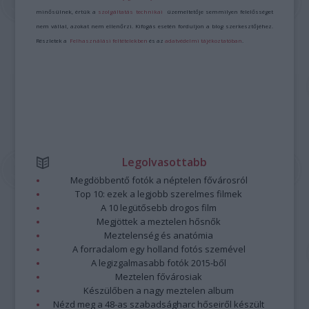
minősülnek, értük a
szolgáltatás technikai
üzemeltetője semmilyen felelősséget
nem vállal, azokat nem ellenőrzi. Kifogás esetén forduljon a blog szerkesztőjéhez.
Részletek a
Felhasználási feltételekben
és az
adatvédelmi tájékoztatóban
.
Legolvasottabb
Megdöbbentő fotók a néptelen fővárosról
Top 10: ezek a legjobb szerelmes filmek
A 10 legütősebb drogos film
Megjöttek a meztelen hősnők
Meztelenség és anatómia
A forradalom egy holland fotós szemével
A legizgalmasabb fotók 2015-ből
Meztelen fővárosiak
Készülőben a nagy meztelen album
Nézd meg a 48-as szabadságharc hőseiről készült