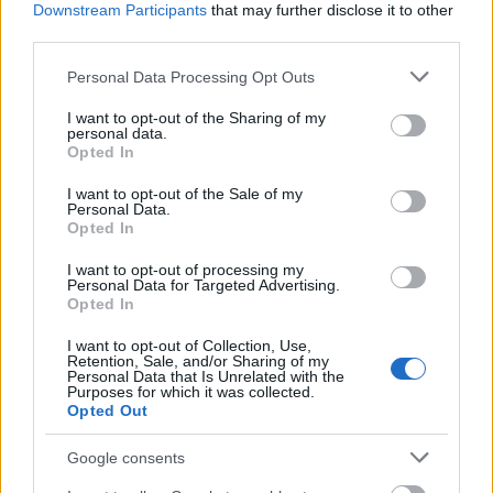
családom nem.”
Downstream Participants
that may further disclose it to other
third parties.
Forrás:
Los Angeles Times
Please note that this website/app uses one or more Google
Personal Data Processing Opt Outs
services and may gather and store information including but
not limited to your visit or usage behaviour. You may click to
I want to opt-out of the Sharing of my
personal data.
grant or deny consent to Google and its third-party tags to
Opted In
use your data for below specified purposes in below Google
Amerika
Film
Schwarzenegger
consent section.
I want to opt-out of the Sale of my
Personal Data.
Opted In
I want to opt-out of processing my
Personal Data for Targeted Advertising.
Opted In
I want to opt-out of Collection, Use,
Retention, Sale, and/or Sharing of my
Personal Data that Is Unrelated with the
SZEMBE MERSZ NÉZNI AZZAL, AKIVÉ
Purposes for which it was collected.
VÁLHATTÁL VOLNA?
Opted Out
Google consents