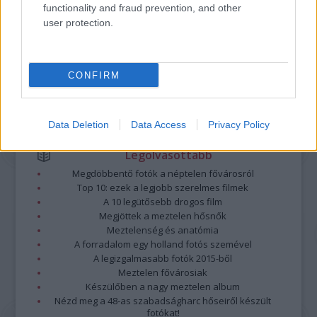
minősülnek, értük a
szolgáltatás technikai
üzemeltetője semmilyen felelősséget
functionality and fraud prevention, and other
nem vállal, azokat nem ellenőrzi. Kifogás esetén forduljon a blog szerkesztőjéhez.
user protection.
Részletek a
Felhasználási feltételekben
és az
adatvédelmi tájékoztatóban
.
CONFIRM
Data Deletion
Data Access
Privacy Policy
Legolvasottabb
Megdöbbentő fotók a néptelen fővárosról
Top 10: ezek a legjobb szerelmes filmek
A 10 legütősebb drogos film
Megjöttek a meztelen hősnők
Meztelenség és anatómia
A forradalom egy holland fotós szemével
A legizgalmasabb fotók 2015-ből
Meztelen fővárosiak
Készülőben a nagy meztelen album
Nézd meg a 48-as szabadságharc hőseiről készült
fotókat!