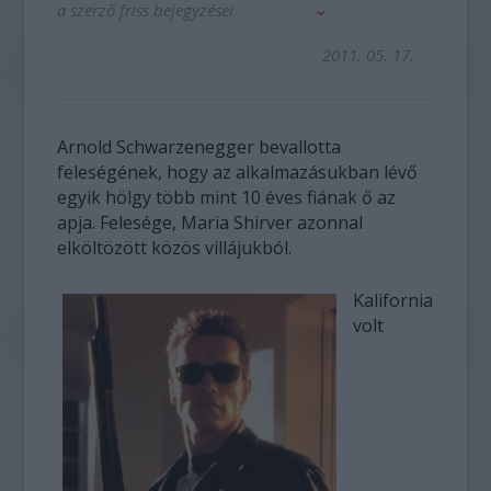
a szerző friss bejegyzései
2011. 05. 17.
Arnold Schwarzenegger bevallotta
feleségének, hogy az alkalmazásukban lévő
egyik hölgy több mint 10 éves fiának ő az
apja. Felesége, Maria Shirver azonnal
elköltözött közös villájukból.
Kalifornia
volt