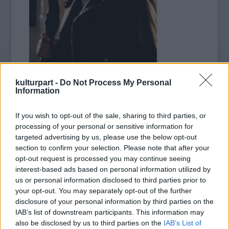
Hasta la vista, Baby
kulturpart -
Do Not Process My Personal
Information
kormányzójának négy közös gyermeke van
feleségével, aki a legfiatalabb gyermeket
If you wish to opt-out of the sale, sharing to third parties, or
magával vitte a Los Angelesben lévő
processing of your personal or sensitive information for
házukból.
targeted advertising by us, please use the below opt-out
section to confirm your selection. Please note that after your
Schwarzenegger a Los Angeles Times-nak
opt-out request is processed you may continue seeing
eljuttatott közleményében azt mondta, a
interest-based ads based on personal information utilized by
kormányzói hivatal elhagyása után vallotta
us or personal information disclosed to third parties prior to
be feleségének a házasságon kívüli gyermek
your opt-out. You may separately opt-out of the further
létezését. A közleményben arra kéri a médiát,
disclosure of your personal information by third parties on the
hogy ne zaklassák családját. „Tudom, hogy
IAB’s list of downstream participants. This information may
én kiérdemeltem a figyelmüket, de a
also be disclosed by us to third parties on the
IAB’s List of