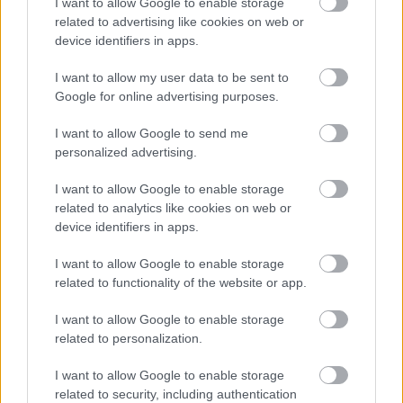
I want to allow Google to enable storage
related to advertising like cookies on web or
device identifiers in apps.
I want to allow my user data to be sent to
TERMÉSZETFELETTI ERŐK ÉS ELFELEDETT
Google for online advertising purposes.
TITKOK: ITT A SHELBY OAKS – A GONOSZ
NYOMÁBAN MAGYAR ELŐZETESE
I want to allow Google to send me
personalized advertising.
I want to allow Google to enable storage
related to analytics like cookies on web or
device identifiers in apps.
I want to allow Google to enable storage
SZÁGULDÁS, SÁRKÁNYOK, ROSSZFIÚK – A NYÁR
related to functionality of the website or app.
10 LEGKEDVELTEBB MOZIJA MAGYARORSZÁGON
I want to allow Google to enable storage
related to personalization.
Kommentek:
I want to allow Google to enable storage
A hozzászólások a
vonatkozó jogszabályok
értelmében felhasználói tartalomnak
related to security, including authentication