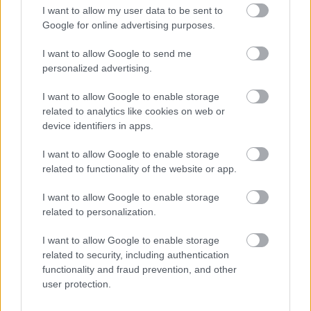
I want to allow my user data to be sent to
A romániai magyar nagykövet és a Bukaresti
Google for online advertising purposes.
Magyar Kulturális Intézet igazgatója a
I want to allow Google to send me
Magyarország uniós elnöksége alkalmából
personalized advertising.
megjelent Európa Budapesten című könyvet
mutatja be.
I want to allow Google to enable storage
related to analytics like cookies on web or
Bretter Zoltán elmondta: a szervezők a
device identifiers in apps.
lehető legszélesebb körű közönséget
kívánták e programokra „csábítani", ezért
I want to allow Google to enable storage
zenei műsorokat is rendeznek. A Codex
related to functionality of the website or app.
Cajoni reneszánsz zenei koncertje mellett
I want to allow Google to enable storage
Bágyi Balázs és P. Szabó Dániel etnojazz
related to personalization.
duója is fellép.
I want to allow Google to enable storage
Forrás:
Vitaltippek
related to security, including authentication
functionality and fraud prevention, and other
user protection.