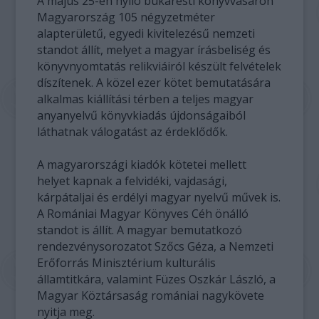
A május 25-én nyíló bukaresti könyvvásáron
Magyarország 105 négyzetméter
alapterületű, egyedi kivitelezésű nemzeti
standot állít, melyet a magyar írásbeliség és
könyvnyomtatás relikviáiról készült felvételek
díszítenek. A közel ezer kötet bemutatására
alkalmas kiállítási térben a teljes magyar
anyanyelvű könyvkiadás újdonságaiból
láthatnak válogatást az érdeklődők.
A magyarországi kiadók kötetei mellett
helyet kapnak a felvidéki, vajdasági,
kárpátaljai és erdélyi magyar nyelvű művek is.
A Romániai Magyar Könyves Céh önálló
standot is állít. A magyar bemutatkozó
rendezvénysorozatot Szőcs Géza, a Nemzeti
Erőforrás Minisztérium kulturális
államtitkára, valamint Füzes Oszkár László, a
Magyar Köztársaság romániai nagykövete
nyitja meg.