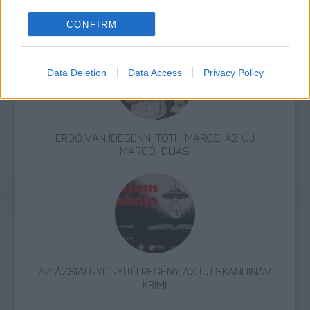
Irodalom
Könyv
Erdély
CONFIRM
Data Deletion
Data Access
Privacy Policy
ERDŐ VAN IDEBENN: TÓTH MARCSI AZ ÚJ
MARGÓ-DÍJAS
AZ ÁZSIAI GYÓGYÍTÓ REGÉNY AZ ÚJ SKANDINÁV
KRIMI