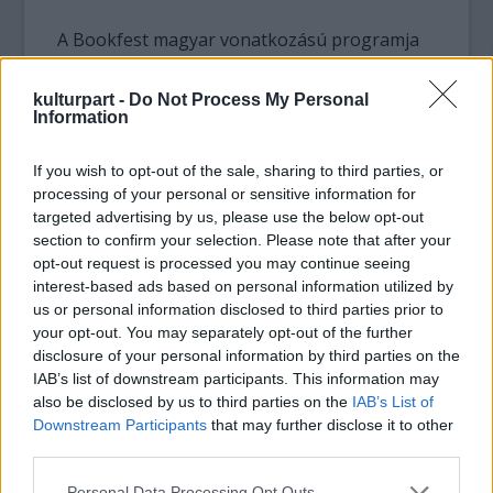
A Bookfest magyar vonatkozású programja
sokszínű lesz, a kulturális bemutatkozás
mellett konferenciát is szerveznek a magyar
kulturpart -
Do Not Process My Personal
európai uniós elnökség egyik kiemelt
Information
témájáról, a Duna-stratégiáról, amelynek
keretében az együttműködésnek nem
If you wish to opt-out of the sale, sharing to third parties, or
csupán gazdasági, hanem fontos kulturális
processing of your personal or sensitive information for
vonatkozásai is vannak – hangzott el a
targeted advertising by us, please use the below opt-out
sajtóértekezleten.
section to confirm your selection. Please note that after your
opt-out request is processed you may continue seeing
interest-based ads based on personal information utilized by
A rendezvények központi témája azonban a
us or personal information disclosed to third parties prior to
magyar-román kulturális párbeszéd lesz,
your opt-out. You may separately opt-out of the further
amelynek legfontosabb területeivel
disclosure of your personal information by third parties on the
kerekasztal-beszélgetéseken foglalkoznak.
IAB’s list of downstream participants. This information may
Így megvitatják a magyar kulturális média
also be disclosed by us to third parties on the
IAB’s List of
romániai szerepével és a két ország irodalmi
Downstream Participants
that may further disclose it to other
műveinek kölcsönös fordításával kapcsolatos
third parties.
kérdéseket. Bemutatkozik a Nagyvilág című
Please note that this website/app uses one or more Google
Personal Data Processing Opt Outs