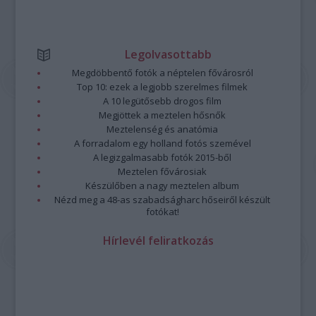
Legolvasottabb
Megdöbbentő fotók a néptelen fővárosról
Top 10: ezek a legjobb szerelmes filmek
A 10 legütősebb drogos film
Megjöttek a meztelen hősnők
Meztelenség és anatómia
A forradalom egy holland fotós szemével
A legizgalmasabb fotók 2015-ből
Meztelen fővárosiak
Készülőben a nagy meztelen album
Nézd meg a 48-as szabadságharc hőseiről készült
fotókat!
Hírlevél feliratkozás