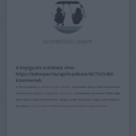
AZ EMBERSÉG ÜNNEPE
A bejegyzés trackback címe:
https://kulturpart.hu/api/trackback/id/7925480
Kommentek:
A hozzászólások a
vonatkozó jogszabályok
értelmében felhasználói tartalomnak
minősülnek, értük a
szolgáltatás technikai
üzemeltetője semmilyen felelősséget
nem vállal, azokat nem ellenőrzi. Kifogás esetén forduljon a blog szerkesztőjéhez.
Részletek a
Felhasználási feltételekben
és az
adatvédelmi tájékoztatóban
.