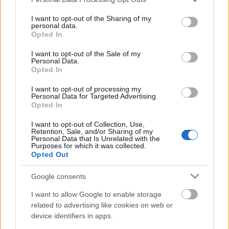
folyóirat, amely román irodalmi különszámot
services and may gather and store information including but
jelentetett meg, az abban szereplő számos
not limited to your visit or usage behaviour. You may click to
I want to opt-out of the Sharing of my
neves román íróval személyesen is
personal data.
grant or deny consent to Google and its third-party tags to
Opted In
találkozhat majd a közönség a vásáron.
use your data for below specified purposes in below Google
consent section.
I want to opt-out of the Sale of my
Pódiumbeszélgetés keretében mutatkozik be
Personal Data.
Opted In
Esterházy Péter és Nádas Péter, e
programokon részt vesz a neves fordító,
I want to opt-out of processing my
Anamaria Pop is, román irodalmárok és
Personal Data for Targeted Advertising.
Opted In
irodalmi szerkesztők szólaltatják meg Bartis
Attilát, Forgách Andrást, Bodor Ádámot.
I want to opt-out of Collection, Use,
Retention, Sale, and/or Sharing of my
Personal Data that Is Unrelated with the
Könyvbemutatók keretében a látogatók
Purposes for which it was collected.
megismerhetik Mircea Cartarescu a
Opted Out
Sárkányok enciklopédiája című új kötetét,
amelyet a mű fordítója, Szőcs Géza mutat be.
Google consents
A Jelenkor Kiadó Markó Béla
I want to allow Google to enable storage
verseskötetének premierjét tartja, Józsa
related to advertising like cookies on web or
Márta és Vujity Tvrtko új könyvével is itt
device identifiers in apps.
találkozhat a vásár közönsége.