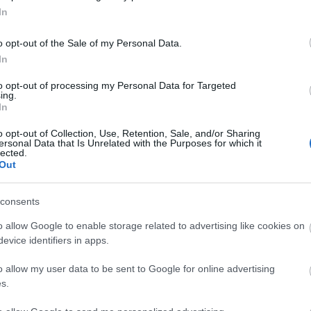
In
intettem a felkérést - fogalmazott Preston,
o opt-out of the Sale of my Personal Data.
n nagysága előtt is tisztelegni akart.
In
lsó könyve, a XVII. században játszódó Kalózvizeken
to opt-out of processing my Personal Data for Targeted
 jelent meg.
ing.
In
o opt-out of Collection, Use, Retention, Sale, and/or Sharing
ersonal Data that Is Unrelated with the Purposes for which it
lected.
Out
consents
o allow Google to enable storage related to advertising like cookies on
evice identifiers in apps.
o allow my user data to be sent to Google for online advertising
s.