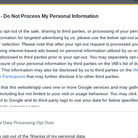
Mezt
A fo
 utolsó, Micro című regénye, amit az elhunyt
 -
Do Not Process My Personal Information
A leg
ett be.
Mezt
Kész
to opt-out of the sale, sharing to third parties, or processing of your per
A Jurassic Park, Az Androméda-törzs és számos
Nézd
formation for targeted advertising by us, please use the below opt-out s
készü
további világsikert aratott regény írója, Crichton
r selection. Please note that after your opt-out request is processed y
2008-ban hunyt el. A Harvardon végzett és az
eing interest-based ads based on personal information utilized by us or
Hírle
orvostudományban is járatos író bestsellereinek
disclosed to third parties prior to your opt-out. You may separately opt-
losure of your personal information by third parties on the IAB’s list of
témáit tudományos alapossággal dolgozta fel, a
. This information may also be disclosed by us to third parties on the
IA
techno-thriller mesterének tartották. Haláláig a
Participants
that may further disclose it to other third parties.
Micro kéziratának egyharmad részével készült el.
 that this website/app uses one or more Google services and may gath
e be, hogy novemberre tervezik a regény kiadását.
including but not limited to your visit or usage behaviour. You may click 
hnológiai vállalatról szól, szereplői végzett
 to Google and its third-party tags to use your data for below specifi
y esőerdőben.
ogle consent section.
írusról szóló Halálzóna című tényfeltáró
l Data Processing Opt Outs
asók. A Crichton-regény befejezésére vállalkozó
kutatási anyagait és feljegyzéseit használta fel a
o opt-out of the Sharing of my personal data.