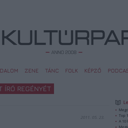
ODALOM
ZENE
TÁNC
FOLK
KÉPZŐ
PODCA
T ÍRÓ REGÉNYÉT
L
Megd
Top 1
2011. 05. 23.
A 10 
Megj