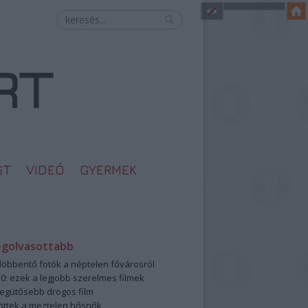
ST
VIDEÓ
GYERMEK
egolvasottabb
öbbentő fotók a néptelen fővárosról
0: ezek a legjobb szerelmes filmek
legütősebb drogos film
öttek a meztelen hősnők