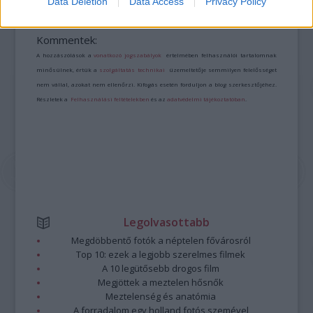
Data Deletion
Data Access
Privacy Policy
Kommentek:
A hozzászólások a
vonatkozó jogszabályok
értelmében felhasználói tartalomnak
minősülnek, értük a
szolgáltatás technikai
üzemeltetője semmilyen felelősséget
nem vállal, azokat nem ellenőrzi. Kifogás esetén forduljon a blog szerkesztőjéhez.
Részletek a
Felhasználási feltételekben
és az
adatvédelmi tájékoztatóban
.
Legolvasottabb
Megdöbbentő fotók a néptelen fővárosról
Top 10: ezek a legjobb szerelmes filmek
A 10 legütősebb drogos film
Megjöttek a meztelen hősnők
Meztelenség és anatómia
A forradalom egy holland fotós szemével