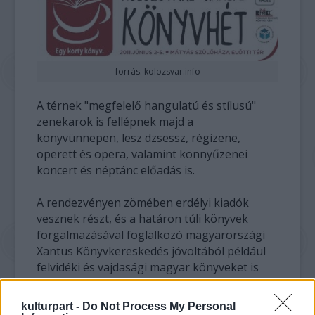
forrás: kolozsvar.info
A térnek "megfelelő hangulatú és stílusú"
zenekarok is fellépnek majd a
könyvünnepen, lesz dzsessz, régizene,
operett és opera, valamint könnyűzenei
koncert és néptánc előadás is.
A rendezvényen zömében erdélyi kiadók
vesznek részt, és a határon túli könyvek
forgalmazásával foglalkozó magyarországi
Xantus Könyvkereskedés jóvoltából például
felvidéki és vajdasági magyar könyveket is
lehet majd vásárolni.
kulturpart -
Do Not Process My Personal