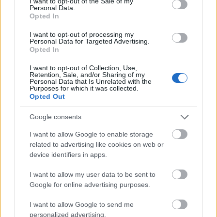
I want to opt-out of the Sale of my
Personal Data.
Opted In
Az első kolozsvári könyvnapokat 1941-ben
tartották, amikor Szatmárnémeti, Nagyvárad
I want to opt-out of processing my
és Marosvásárhely is bekapcsolódott a
Personal Data for Targeted Advertising.
Opted In
Budapesten először 1929-ben megtartott
ünnepi könyvhétbe. Hetven éve Kolozsváron
I want to opt-out of Collection, Use,
Móricz Zsigmond volt a "sztárvendég".
Retention, Sale, and/or Sharing of my
Personal Data that Is Unrelated with the
Purposes for which it was collected.
Forrás:
MTI
Opted Out
Google consents
I want to allow Google to enable storage
related to advertising like cookies on web or
Irodalom
Kolozsvár
Erdély
Magyar irodalom
Ünnepi
Könyvhét
device identifiers in apps.
I want to allow my user data to be sent to
Google for online advertising purposes.
I want to allow Google to send me
personalized advertising.