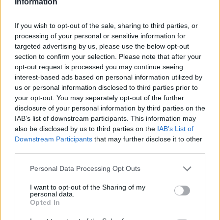
A könyvhetet Csoóri Sándor költő, író
Information
köszönti, akivel a Kolozsvár Társaság
székhelyén közönségtalálkozót is szerveznek
If you wish to opt-out of the sale, sharing to third parties, or
a nyitónapon, csütörtökön. Az erdélyi
processing of your personal or sensitive information for
"helybéli szakma" részéről Dávid Gyula
targeted advertising by us, please use the below opt-out
irodalomtörténész, a Polis Kiadó vezetője
section to confirm your selection. Please note that after your
opt-out request is processed you may continue seeing
nyitja meg a rendezvényt.
interest-based ads based on personal information utilized by
us or personal information disclosed to third parties prior to
A Kolozsvár Társaságon kívül a Sapientia
your opt-out. You may separately opt-out of the further
egyetemnek otthont adó Bocskay-ház Óváry
disclosure of your personal information by third parties on the
Termében, illetve a Klausen kávéházban is
IAB’s list of downstream participants. This information may
lesznek rendezvények, illetve koncertek, a
also be disclosed by us to third parties on the
IAB’s List of
Bulgakov kávéház pedig a fiatal alkotók
Downstream Participants
that may further disclose it to other
felolvasásának ad helyet.
third parties.
Akik ellátogatnak a könyvhétre, könyvek
Please note that this website/app uses one or more Google
felajánlásával támogathatják a szórványban
Personal Data Processing Opt Outs
services and may gather and store information including but
működő magyar iskolákat is.
not limited to your visit or usage behaviour. You may click to
I want to opt-out of the Sharing of my
personal data.
grant or deny consent to Google and its third-party tags to
Opted In
A könyvünnep részletes programját és a
use your data for below specified purposes in below Google
kiadók listáját
itt
érhetik el az érdeklődők.
consent section.