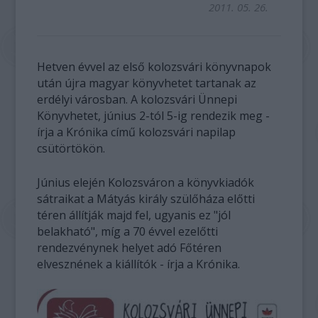
2011. 05. 26.
Hetven évvel az első kolozsvári könyvnapok
után újra magyar könyvhetet tartanak az
erdélyi városban. A kolozsvári Ünnepi
Könyvhetet, június 2-tól 5-ig rendezik meg -
írja a Krónika című kolozsvári napilap
csütörtökön.
Június elején Kolozsváron a könyvkiadók
sátraikat a Mátyás király szülőháza előtti
téren állítják majd fel, ugyanis ez "jól
belakható", míg a 70 évvel ezelőtti
rendezvénynek helyet adó Főtéren
elvesznének a kiállítók - írja a Krónika.