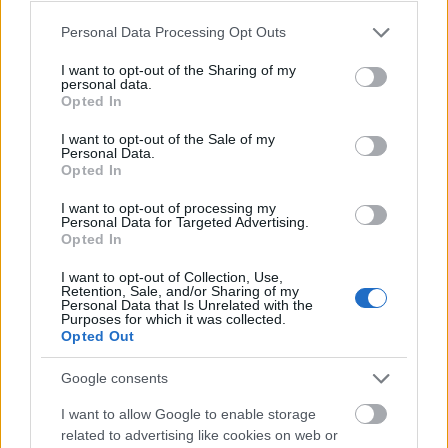
online.hu
Please note that this website/app uses one or more Google
Personal Data Processing Opt Outs
services and may gather and store information including but
not limited to your visit or usage behaviour. You may click to
I want to opt-out of the Sharing of my
personal data.
grant or deny consent to Google and its third-party tags to
Opted In
use your data for below specified purposes in below Google
Balaton
Irodalom
consent section.
I want to opt-out of the Sale of my
Personal Data.
Opted In
I want to opt-out of processing my
Personal Data for Targeted Advertising.
Opted In
I want to opt-out of Collection, Use,
Retention, Sale, and/or Sharing of my
Personal Data that Is Unrelated with the
AZ EMBERSÉG ÜNNEPE
Purposes for which it was collected.
Opted Out
Google consents
I want to allow Google to enable storage
related to advertising like cookies on web or