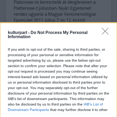
Platonsee-re keresztelik át ideiglenesen a
Plattensee-t júliusban. Nyári Egyetemet
rendez ugyanis a Magyar Fenomenológiai
Egyesület 2011. július 7. és 12. között
Badacsonyörsön. A szervezők mindazok
jelentkezését várják (kortól, nemtől és
kulturpart -
Do Not Process My Personal
Information
foglalkozástól függetlenül), akik kedvet
éreznek a filozofáláshoz a Balaton partján, a
If you wish to opt-out of the sale, sharing to third parties, or
Badacsonyt nézegetve. A foglalkozásokat
processing of your personal or sensitive information for
Platón, Hegel, Heidegger és Deleuze vezeti,
targeted advertising by us, please use the below opt-out
ha nem is személyesen, de avatott követők
section to confirm your selection. Please note that after your
által megidézve. A témákról, illetve a témákba
opt-out request is processed you may continue seeing
bevezető irodalomról részletes tájékoztató
interest-based ads based on personal information utilized by
az Egyesület honlapján
us or personal information disclosed to third parties prior to
(www.fenomenologia.hu)
your opt-out. You may separately opt-out of the further
disclosure of your personal information by third parties on the
Részvételi díj: 3000,- Ft nap/fő (5 este).
IAB’s list of downstream participants. This information may
Szállás: Pigál Panzió, Badacsonyörs
also be disclosed by us to third parties on the
IAB’s List of
(www.pigalpanzio.atw.hu)
Downstream Participants
that may further disclose it to other
third parties.
Jelentkezés: Farkas Henrik: satrapa(kukac)t-