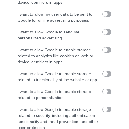
device identifiers in apps.
VECSEI H. MIKLÓS A ZSÁMBÉKI NYÁRI
I want to allow my user data to be sent to
SZÍNHÁZRÓL
Google for online advertising purposes.
I want to allow Google to send me
personalized advertising.
I want to allow Google to enable storage
related to analytics like cookies on web or
device identifiers in apps.
ERDŐ VAN IDEBENN: TÓTH MARCSI AZ ÚJ
MARGÓ-DÍJAS
I want to allow Google to enable storage
related to functionality of the website or app.
I want to allow Google to enable storage
Kommentek:
related to personalization.
A hozzászólások a
vonatkozó jogszabályok
értelmében felhasználói tartalomnak
minősülnek, értük a
szolgáltatás technikai
üzemeltetője semmilyen felelősséget
I want to allow Google to enable storage
nem vállal, azokat nem ellenőrzi. Kifogás esetén forduljon a blog szerkesztőjéhez.
related to security, including authentication
Részletek a
Felhasználási feltételekben
és az
adatvédelmi tájékoztatóban
.
functionality and fraud prevention, and other
user protection.