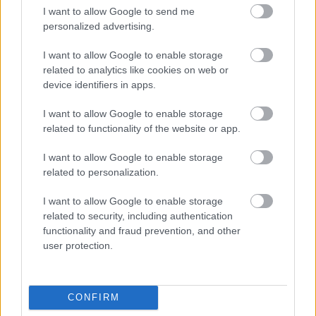
I want to allow Google to send me
personalized advertising.
I want to allow Google to enable storage
„NEM TÖBB EZER EMBERRE UTAZUNK, HANEM
EGY VÁLOGATOTT TÁRSASÁGRA”
related to analytics like cookies on web or
device identifiers in apps.
I want to allow Google to enable storage
related to functionality of the website or app.
I want to allow Google to enable storage
related to personalization.
PÉTER BENCE HAZATÉR - A VILÁGSZTÁR
I want to allow Google to enable storage
ZONGORISTA BUDAPESTEN MUTATJA BE
related to security, including authentication
LEGÚJABB PRODUKCIÓJÁT
functionality and fraud prevention, and other
user protection.
CONFIRM