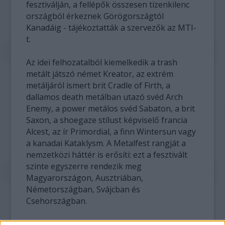
fesztiválján, a fellépők összesen tizenkilenc
országból érkeznek Görögországtól
Kanadáig - tájékoztatták a szervezők az MTI-
t.
Az idei felhozatalból kiemelkedik a trash
metált játszó német Kreator, az extrém
metáljáról ismert brit Cradle of Firth, a
dallamos death metálban utazó svéd Arch
Enemy, a power metálos svéd Sabaton, a brit
Saxon, a shoegaze stílust képviselő francia
Alcest, az ír Primordial, a finn Wintersun vagy
a kanadai Kataklysm. A Metalfest rangját a
nemzetközi háttér is erősíti: ezt a fesztivált
szinte egyszerre rendezik meg
Magyarországon, Ausztriában,
Németországban, Svájcban és
Csehországban.
A hazai rajongók először tavaly népesítették