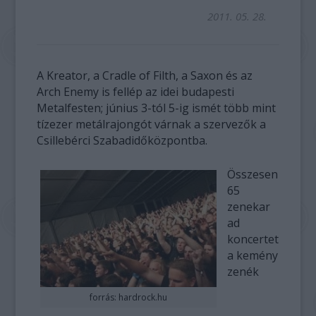
2011. 05. 28.
A Kreator, a Cradle of Filth, a Saxon és az
Arch Enemy is fellép az idei budapesti
Metalfesten; június 3-tól 5-ig ismét több mint
tízezer metálrajongót várnak a szervezők a
Csillebérci Szabadidőközpontba.
Összesen
65
zenekar
ad
koncertet
a kemény
zenék
forrás: hardrock.hu