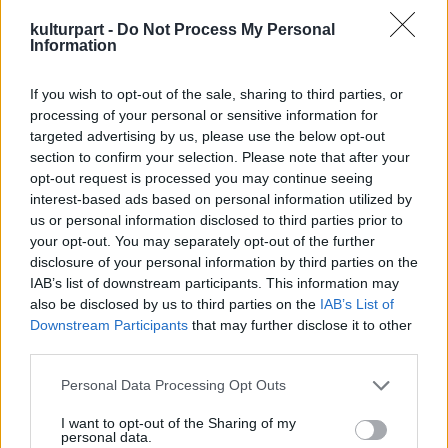
be a Csillebérci Szabadidőközpont több mint
kulturpart -
Do Not Process My Personal
40 hektáros területét; akkor egy hosszú
Information
hétvége alatt több mint hatvan fellépő,
köztük számos külföldi és magyar zenekar
If you wish to opt-out of the sale, sharing to third parties, or
koncertje szerepelt a programban, a
processing of your personal or sensitive information for
látogatók száma meghaladta a tízezret. A
targeted advertising by us, please use the below opt-out
2010-es fellépők közül kiemelkedett a Sonata
section to confirm your selection. Please note that after your
opt-out request is processed you may continue seeing
Arctica, a Hammerfall, az Amon Amarth, a
interest-based ads based on personal information utilized by
Korpiklaani, a Nevermore, a Deicide, a
us or personal information disclosed to third parties prior to
Dalriada, Kalapács, a Nevergreen, a Wendigo,
your opt-out. You may separately opt-out of the further
a Stereochrist, a Vader és a Hard.
disclosure of your personal information by third parties on the
IAB’s list of downstream participants. This information may
Az idei Metalfest egy különleges koncertet
also be disclosed by us to third parties on the
IAB’s List of
mindenképpen ígér, hiszen a magyar heavy
Downstream Participants
that may further disclose it to other
metál zene egyik úttörője, a Pokolgép
third parties.
sztárvendégekkel, a svéd Hammerfall két
Please note that this website/app uses one or more Google
Personal Data Processing Opt Outs
tagjával közösen lép színpadra.
services and may gather and store information including but
not limited to your visit or usage behaviour. You may click to
I want to opt-out of the Sharing of my
A koncert apropója, hogy a Hammerfall most
personal data.
grant or deny consent to Google and its third-party tags to