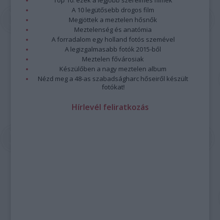
Top 10: ezek a legjobb szerelmes filmek
A 10 legütősebb drogos film
Megjöttek a meztelen hősnők
Meztelenség és anatómia
A forradalom egy holland fotós szemével
A legizgalmasabb fotók 2015-ből
Meztelen fővárosiak
Készülőben a nagy meztelen album
Nézd meg a 48-as szabadságharc hőseiről készült
fotókat!
Hírlevél feliratkozás