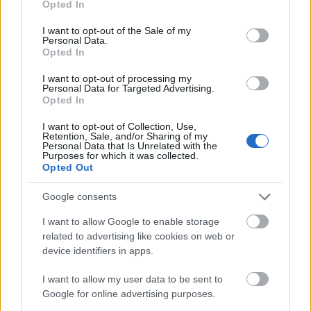
Opted In
megjelenő Infected című albumán szerepel a
use your data for below specified purposes in below Google
Pokolgép Hol van a szó című
consent section.
I want to opt-out of the Sale of my
rockballadájának angol nyelvű átirata. A
Personal Data.
Opted In
Pokolgép-koncerten az énekes Joacim Cans
és Oscar Dronjak gitáros lép fel, és az immár
I want to opt-out of processing my
közös dalt magyarul és angolul is eléneklik
Personal Data for Targeted Advertising.
Opted In
több más szám mellett. A Pokolgép új
felállásával áll színpadra a Metalfesten, Tóth
I want to opt-out of Collection, Use,
Attila énekessel.
Retention, Sale, and/or Sharing of my
Personal Data that Is Unrelated with the
Purposes for which it was collected.
Forrás:
MTI
Opted Out
Google consents
I want to allow Google to enable storage
related to advertising like cookies on web or
Budapest
Zene
Metal
Könnyűzene
device identifiers in apps.
I want to allow my user data to be sent to
Google for online advertising purposes.