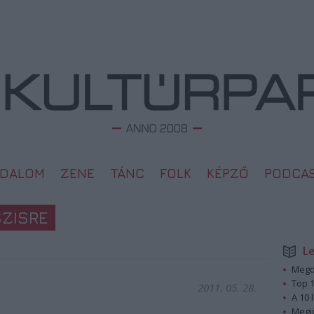
ODALOM
ZENE
TÁNC
FOLK
KÉPZŐ
PODCA
SZISRE
L
Megd
Top 1
2011. 05. 28.
A 10 
Megj