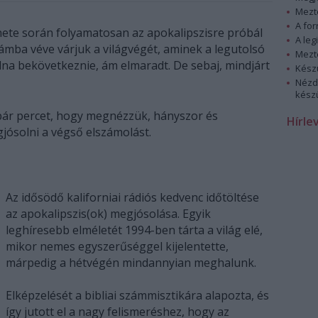
Mezt
A fo
nete során folyamatosan az apokalipszisre próbál
A leg
ámba véve várjuk a világvégét, aminek a legutolsó
Mezt
olna bekövetkeznie, ám elmaradt. De sebaj, mindjárt
Kész
Nézd
készü
 pár percet, hogy megnézzük, hányszor és
Hírle
ósolni a végső elszámolást.
Az idősödő kaliforniai rádiós kedvenc időtöltése
az apokalipszis(ok) megjósolása. Egyik
leghíresebb elméletét 1994-ben tárta a világ elé,
mikor nemes egyszerűséggel kijelentette,
márpedig a hétvégén mindannyian meghalunk.
Elképzelését a bibliai számmisztikára alapozta, és
így jutott el a nagy felismeréshez, hogy az