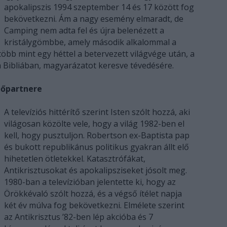
apokalipszis 1994 szeptember 14 és 17 között fog
bekövetkezni. Ám a nagy esemény elmaradt, de
Camping nem adta fel és újra belenézett a
kristálygömbbe, amely második alkalommal a
 több mint egy héttel a betervezett világvége után, a
a Bibliában, magyarázatot keresve tévedésére.
tőpartnere
A televíziós hittérítő szerint Isten szólt hozzá, aki
világosan közölte vele, hogy a világ 1982-ben el
kell, hogy pusztuljon. Robertson ex-Baptista pap
és bukott republikánus politikus gyakran állt elő
hihetetlen ötletekkel. Katasztrófákat,
Antikrisztusokat és apokalipsziseket jósolt meg.
1980-ban a televízióban jelentette ki, hogy az
Örökkévaló szólt hozzá, és a végső ítélet napja
két év múlva fog bekövetkezni. Elmélete szerint
az Antikrisztus ’82-ben lép akcióba és 7