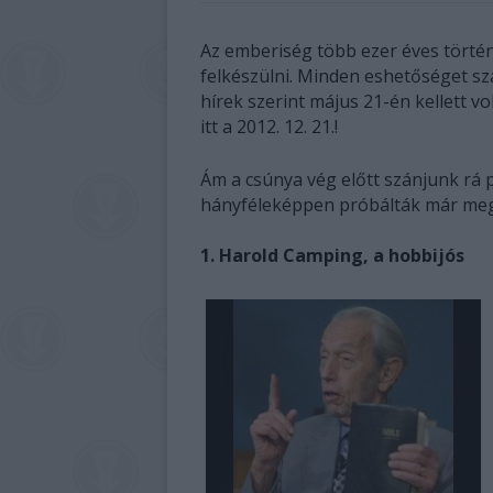
Az emberiség több ezer éves törté
felkészülni. Minden eshetőséget sz
hírek szerint május 21-én kellett v
itt a 2012. 12. 21.!
Ám a csúnya vég előtt szánjunk rá
hányféleképpen próbálták már megj
1. Harold Camping, a hobbijós