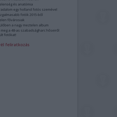
elenség és anatómia
rradalom egy holland fotós szemével
izgalmasabb fotók 2015-ből
elen fővárosiak
ülőben a nagy meztelen album
 meg a 48-as szabadságharc hőseiről
lt fotókat!
vél feliratkozás