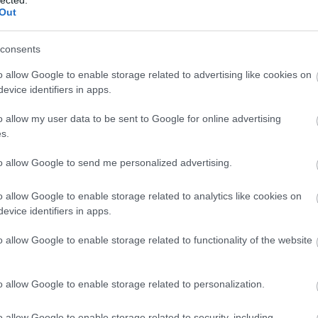
Out
Jóslása félsiker volt, bár sem teherbe nem esett,
rácsony táján meghalt. Így elképzelhető, hogy
consents
sajátja volt, nem az egész emberiségé.
o allow Google to enable storage related to advertising like cookies on
evice identifiers in apps.
Melyik más szilveszter okozhatott volna olyan
o allow my user data to be sent to Google for online advertising
nagy hisztériát és pánikot, mint a millenniumi?
s.
1999 a világvégére való felkészülésről szólt.
to allow Google to send me personalized advertising.
December 31. éjszakáján sok ember élelemmel
fölszerelkezve megfelelő búvóhely után kutatott,
o allow Google to enable storage related to analytics like cookies on
hátha el tud menekülni a végső pusztulás elől.
evice identifiers in apps.
Több család már évekkel az armageddon előtt
megkezdte pincéjének biztonságossá tételét és a
o allow Google to enable storage related to functionality of the website
megfelelő fegyverek beszerzését.
nnek, ami addig működött el kellett volna romlani,
o allow Google to enable storage related to personalization.
vezetett volna. Ám az élelem- és
t szükség. A számítógépek minden probléma nélkül
o allow Google to enable storage related to security, including