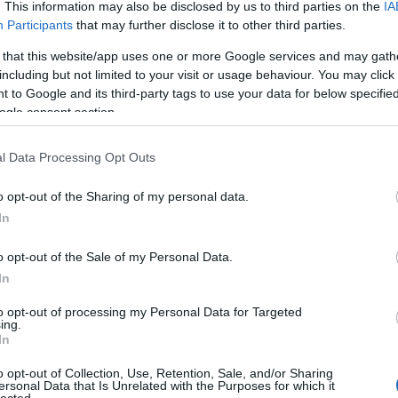
. This information may also be disclosed by us to third parties on the
IA
Participants
that may further disclose it to other third parties.
jai, akik önmagukat is földönkívülieknek tartották,
igyék őket az anyaföldre. Végül se a világvége, se a
 that this website/app uses one or more Google services and may gath
ény derült a csúnya igazságra is, miszerint
including but not limited to your visit or usage behaviour. You may click 
pet. Az eredeti fotón semmiféle ufó nem volt
 to Google and its third-party tags to use your data for below specifi
ogle consent section.
ézus anyja
l Data Processing Opt Outs
1814-ben Joanna Southcott, angol vénkisasszony
o opt-out of the Sharing of my personal data.
kijelentette magáról, hogy a Jelenések Könyvének
In
első verse róla szól. A szakrális szöveg egy
fiúgyermek cseppet sem könnyű megszületését
o opt-out of the Sale of my Personal Data.
vetíti előre. Southcott váltig állította, hogy
In
szövegben szereplő asszony ő maga, a második
to opt-out of processing my Personal Data for Targeted
Krisztus anyja. Eltökélten készült az 1814. évi
ing.
karácsonyra, hiszen szándékai szerint akkor
In
adott volna életet az új kis Jézusnak, akinek
o opt-out of Collection, Use, Retention, Sale, and/or Sharing
világra jötte az apokalipszist vonja maga után.
ersonal Data that Is Unrelated with the Purposes for which it
lected.