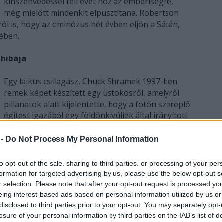
kínszenvedéssel teli évet hoz az emberiségre,
még mielőtt mindenkit elpusztítana. Robertson
l is, hogy az ominózus hét évben eljön a Sátán,
ében.
 hibája
Egy laikus csillagász, Chuck Shramek 1997-ben
remek képet készített egy üstökösről, amelyről
pillanatok alatt kijelentette, hogy a fotón szereplő
égitest igazából egy földönkívüliek által irányított
gonosz tárgy, ami hamarosan mindenki halálát
okozhatja. Mivel a millennium is közeledett
 -
Do Not Process My Personal Information
akkoriban, az emberek vevők voltak a gonoszufó-
elméletre, és hamarosan elterjedt, hogy idegenek
to opt-out of the sale, sharing to third parties, or processing of your per
közelednek, akik ki fogják irtani az embereket. A
formation for targeted advertising by us, please use the below opt-out s
tömeghisztéria végül olyan magasságokba
r selection. Please note that after your opt-out request is processed y
szökött, hogy Kaliforniában 39 ember tömeges
eing interest-based ads based on personal information utilized by us or
disclosed to third parties prior to your opt-out. You may separately opt-
öngyilkosságot követett el, hogy ne az ufók
losure of your personal information by third parties on the IAB’s list of