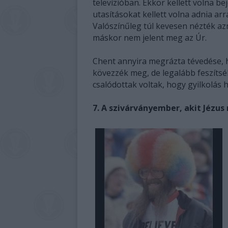
televízióban. Ekkor kellett volna bej
utasításokat kellett volna adnia ar
Valószínűleg túl kevesen nézték azn
máskor nem jelent meg az Úr.
Chent annyira megrázta tévedése, h
kövezzék meg, de legalább feszítsék
csalódottak voltak, hogy gyilkolás h
7. A szivárványember, akit Jéz