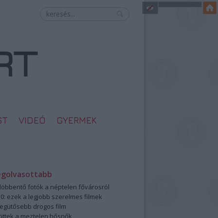
ST
VIDEÓ
GYERMEK
egolvasottabb
öbbentő fotók a néptelen fővárosról
0: ezek a legjobb szerelmes filmek
legütősebb drogos film
öttek a meztelen hősnők