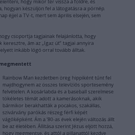
elenteni, hogy mikor tér vissza a földre, és
ra, hogyan készüljön fel a látogatásra a pórnép.
ap éjjel a TV-t, mert sem április elsején, sem
ogy csoportja tagjainak felajánlotta, hogy
 keresztre, ám az „Igaz út” tagjai annyira
elyett inkább lógó orral tovább álltak.
us megmentett
Rainbow Man kezdetben öreg hippiként tűnt fel
majdhogynem az összes televíziós sportesemény
felvételen. A kosárlabda és a baseball szerelmese
tökéletes témát adott a kamerásoknak, akik
bármikor berakhatták a pocakos, szakállas,
szivárvány parókás részeg férfi képét
vágóképként. Ám a ’80-as évek elején változás állt
be az életében. Állítása szerint Jézus eljött hozzá,
hogy megmentse, és attól a pillanattól kezdve