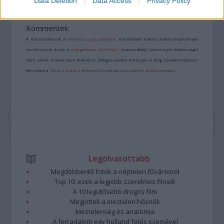
Data Deletion
Data Access
Privacy Policy
Kommentek:
A hozzászólások a
vonatkozó jogszabályok
értelmében felhasználói tartalomnak
minősülnek, értük a
szolgáltatás technikai
üzemeltetője semmilyen felelősséget
nem vállal, azokat nem ellenőrzi. Kifogás esetén forduljon a blog szerkesztőjéhez.
Részletek a
Felhasználási feltételekben
és az
adatvédelmi tájékoztatóban
.
Legolvasottabb
Megdöbbentő fotók a néptelen fővárosról
Top 10: ezek a legjobb szerelmes filmek
A 10 legütősebb drogos film
Megjöttek a meztelen hősnők
Meztelenség és anatómia
A forradalom egy holland fotós szemével