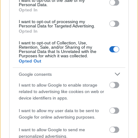
I want to opt-out of the Sale of my
jelenetet az 52. utca és a Lexington sugárút
Personal Data.
Opted In
sarkán forgatták, de akkora tömeg verődött
össze, hogy túl nagy lett a zaj, így Billy Wilder
I want to opt-out of processing my
rendező utasítására később stúdióban is
Personal Data for Targeted Advertising.
Opted In
felvették a híres képsort.
I want to opt-out of Collection, Use,
Forrás:
MTI
Retention, Sale, and/or Sharing of my
Personal Data that Is Unrelated with the
Purposes for which it was collected.
Opted Out
Google consents
Amerika
Film
Aukció
Filmsztárok
I want to allow Google to enable storage
related to advertising like cookies on web or
device identifiers in apps.
I want to allow my user data to be sent to
Google for online advertising purposes.
I want to allow Google to send me
personalized advertising.
SZEMBE MERSZ NÉZNI AZZAL, AKIVÉ