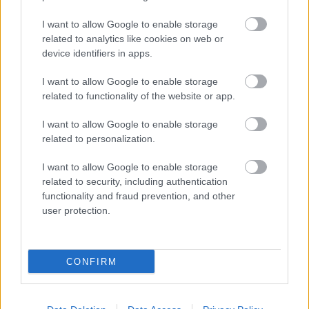
VÁLHATTÁL VOLNA?
I want to allow Google to enable storage
related to analytics like cookies on web or
device identifiers in apps.
I want to allow Google to enable storage
related to functionality of the website or app.
I want to allow Google to enable storage
TERMÉSZETFELETTI ERŐK ÉS ELFELEDETT
related to personalization.
TITKOK: ITT A SHELBY OAKS – A GONOSZ
NYOMÁBAN MAGYAR ELŐZETESE
I want to allow Google to enable storage
related to security, including authentication
functionality and fraud prevention, and other
user protection.
CONFIRM
SZÁGULDÁS, SÁRKÁNYOK, ROSSZFIÚK – A NYÁR
10 LEGKEDVELTEBB MOZIJA MAGYARORSZÁGON