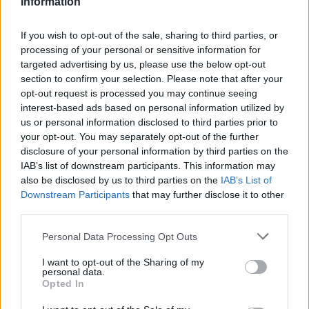
Information
alkalmazásokat, www.savethedress.org
internetcímen hozott létre honlapot a
gyűjtésre. Ha sikerül megszerezni a ruhát,
If you wish to opt-out of the sale, sharing to third parties, or
tervek szerint kiállítják, és az adakozók nevét
processing of your personal or sensitive information for
targeted advertising by us, please use the below opt-out
is feltüntetik.
section to confirm your selection. Please note that after your
opt-out request is processed you may continue seeing
A térdig érő fehér, ujjatlan darab a Profiles in
interest-based ads based on personal information utilized by
History nevű aukciósháznál vár arra, hogy
us or personal information disclosed to third parties prior to
elárverezzék. Értékét 1-2 millió dollárra
your opt-out. You may separately opt-out of the further
becsülik. A ruha jelenleg Debbie Reynolds
disclosure of your personal information by third parties on the
színésznőé, a híresség hollywoodi
IAB’s list of downstream participants. This information may
gyűjteménye június 18-án kerül kalapács alá.
also be disclosed by us to third parties on the
IAB’s List of
A kollekcióban szerepelnek kosztümök az Óz,
Downstream Participants
that may further disclose it to other
a csodák csodája, az Elfújta a szél és a
third parties.
Kleopátra című filmklasszikusokból is.
Please note that this website/app uses one or more Google
Personal Data Processing Opt Outs
services and may gather and store information including but
Marilyn Monroe egy metrószellőző felett
not limited to your visit or usage behaviour. You may click to
I want to opt-out of the Sharing of my
állva került be a filmtörténet lapjaira, a
personal data.
grant or deny consent to Google and its third-party tags to
Opted In
felcsapó levegő magasra fújta szoknyáját,
use your data for below specified purposes in below Google
amelyet kezeivel próbált leszorítani. A
consent section.