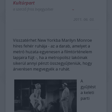
Kultúrpart
a szerző friss bejegyzései
2011. 06. 03.
Visszatérhet New Yorkba Marilyn Monroe
híres fehér ruhája - az a darab, amelyet a
metró huzata egyenesen a filmtörténelem
lapjaira fújt -, ha a metropolisz lakóinak
sikerül annyi pénzt összegyűjteniük, hogy
árverésen megvegyék a ruhát.
A
gyűjtést
a keleti
parti