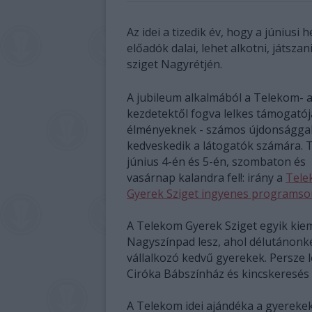
Az idei a tizedik év, hogy a júniusi
előadók dalai, lehet alkotni, játs
sziget Nagyrétjén.
A jubileum alkalmából a Telekom- 
kezdetektől fogva lelkes támogatój
élményeknek - számos újdonságga
kedveskedik a látogatók számára. 
június 4-én és 5-én, szombaton és
vasárnap kalandra fel!: irány a
Tele
Gyerek Sziget ingyenes programso
A Telekom Gyerek Sziget egyik kie
Nagyszínpad lesz, ahol délutánonké
vállalkozó kedvű gyerekek. Persze l
Ciróka Bábszínház és kincskeresés i
A Telekom idei ajándéka a gyerekek