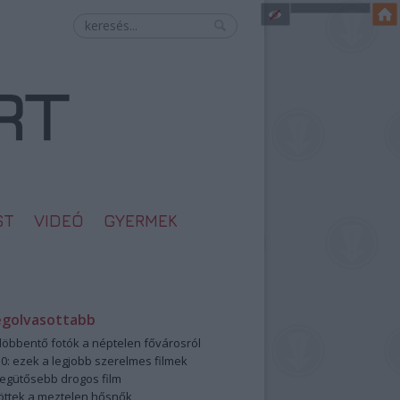
ST
VIDEÓ
GYERMEK
egolvasottabb
öbbentő fotók a néptelen fővárosról
0: ezek a legjobb szerelmes filmek
legütősebb drogos film
öttek a meztelen hősnők