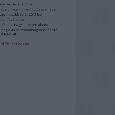
elenség és anatómia
rradalom egy holland fotós szemével
izgalmasabb fotók 2015-ből
elen fővárosiak
ülőben a nagy meztelen album
 meg a 48-as szabadságharc hőseiről
lt fotókat!
vél feliratkozás