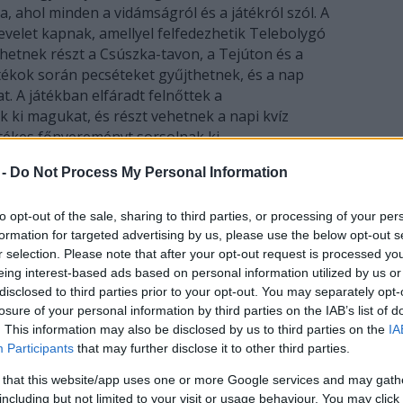
, ahol minden a vidámságról és a játékról szól. A
evelet kapnak, amellyel felfedezhetik Telebolygó
hetnek részt a Csúszka-tavon, a Tejúton és a
átékok során pecséteket gyűjthetnek, és a nap
. A játékban elfáradt felnőttek a
ki magukat, és részt vehetnek a napi kvíz
tékes főnyereményt sorsolnak ki.
 -
Do Not Process My Personal Information
 sem feledkeznek meg azokról a gyerekekről sem,
gyenek a programokon, ezúttal a beteg
to opt-out of the sale, sharing to third parties, or processing of your per
i. "Hozd el hozzánk!" címmel ismét meghirdetik a
formation for targeted advertising by us, please use the below opt-out s
rekek elhozhatják a már nem használt, de még jó
r selection. Please note that after your opt-out request is processed y
 játékokat a Kórházpedagógusok Egyesülete
eing interest-based ads based on personal information utilized by us or
nyolc nagyvárosában foglalkoznak beteg
disclosed to third parties prior to your opt-out. You may separately opt-
enül a gyerekekhez jutnak majd el.
losure of your personal information by third parties on the IAB’s list of
. This information may also be disclosed by us to third parties on the
IA
elekóstolhat a pantomimes játék titkaiba,
Participants
that may further disclose it to other third parties.
mányokban vagy csak szórakozhat a bohócok
 that this website/app uses one or more Google services and may gath
including but not limited to your visit or usage behaviour. You may click 