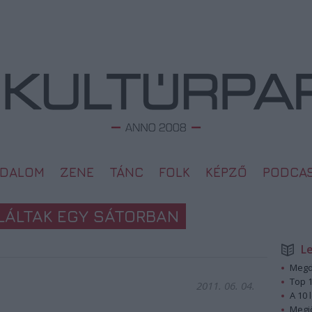
ODALOM
ZENE
TÁNC
FOLK
KÉPZŐ
PODCA
ALÁLTAK EGY SÁTORBAN
L
Megd
Top 1
2011. 06. 04.
A 10 
Megj