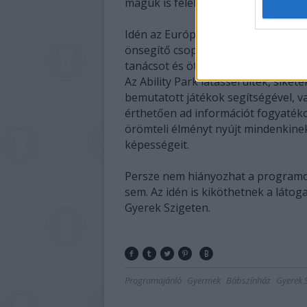
maguk is felelős döntést tudnak ho
Idén az Európalánta Sátor vendégül
önsegítő csoportot, akik személyes
tanácsot és ötleteket adni fejleszt
Az Ability Park látássérültek, siket
bemutatott játékok segítségével, v
érthetően ad információt fogyatéko
örömteli élményt nyújt mindenkinek,
képességeit.
Persze nem hiányozhat a programok
sem. Az idén is kiköthetnek a látoga
Gyerek Szigeten.
Programajánló
Gyermek
Bábszínház
Gyerek 