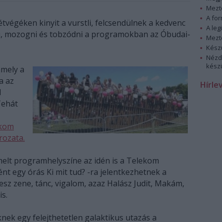
Mezt
A fo
 hétvégéken kinyit a vurstli, felcsendülnek a kedvenc
A leg
zani, mozogni és tobzódni a programokban az Óbudai-
Mezt
Kész
Nézd
készü
amely a
a az
Hírle
l
Tehát
kom
rozata.
melt programhelyszíne az idén is a Telekom
nt egy órás Ki mit tud? -ra jelentkezhetnek a
esz zene, tánc, vigalom, azaz Halász Judit, Makám,
s.
nek egy felejthetetlen galaktikus utazás a