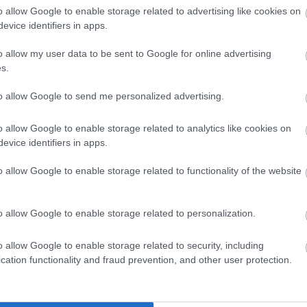
 is, valamint a helyszínen maguk készíthetnek kínai
o allow Google to enable storage related to advertising like cookies on
. A Színes Falu az Európai Integráció Alap
evice identifiers in apps.
o allow my user data to be sent to Google for online advertising
s.
galma kisváros piacterét idézi majd, lesz körhinta,
 a kézműves műhelyekben, alkalmazkodva a vásári
to allow Google to send me personalized advertising.
égek fogásait lehet megtanulni. Az első hétvégén
, bábszínházak szórakoztatják
o allow Google to enable storage related to analytics like cookies on
evice identifiers in apps.
is fontos szempont akkor, ha az egész család
én is Baba Játszóház amely a 0-3 éves apróságoknak
o allow Google to enable storage related to functionality of the website
zségfejlesztő játékok mellett kulturált
 a babák tisztába tevésére, etetésére.
o allow Google to enable storage related to personalization.
 a korai fejlesztésre, számos, határokon túl is
ágszerte elismert szakembereink vannak. Mégis az
o allow Google to enable storage related to security, including
cation functionality and fraud prevention, and other user protection.
ormációhoz, vagy csak egyoldalú, sokszor szakmai
kapnak a lehetőségeikről. Az Európalánta Egyesület
gkapják azokat az információkat, amivel saját