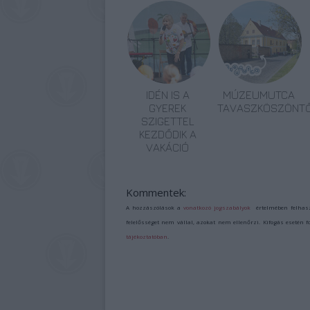
IDÉN IS A
MÚZEUMUTCA
GYEREK
TAVASZKÖSZÖNT
SZIGETTEL
KEZDŐDIK A
VAKÁCIÓ
Kommentek:
A hozzászólások a
vonatkozó jogszabályok
értelmében felhas
felelősséget nem vállal, azokat nem ellenőrzi. Kifogás esetén 
tájékoztatóban
.