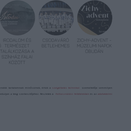
IRODALOM ÉS
CSODAVÁRÓ
ZICHY-ADVENT -
Ő
TERMÉSZET
BETLEHEMES
MÚZEUMI NAPOK
TALÁLKOZÁSA A
ÓBUDÁN
SZÍNHÁZ FALAI
KÖZÖTT
ználói tartalomnak minősülnek, értük a
szolgáltatás technikai
üzemeltetője semmilyen
forduljon a blog szerkesztőjéhez. Részletek a
Felhasználási feltételekben
és az
adatvédelmi