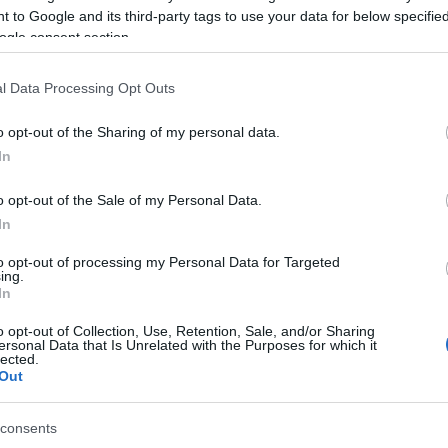
 to Google and its third-party tags to use your data for below specifi
zást tehetnek majd kicsik és nagyobbak a
ogle consent section.
árok segítségével pedig a lurkók lovagolhatnak,
tével.
l Data Processing Opt Outs
az Állatsimogató sem, ahol a gyerekek, szüleikkel
o opt-out of the Sharing of my personal data.
, nyuszikkal, csüngő hasú fekete disznóval, és
In
al.
o opt-out of the Sale of my Personal Data.
hétvégére tartogatnak meglepetéseket, lesz
In
 fajátékok, nemezelés, papírmerítés, de készülnek
 maradhat el a fenntartható fejlődés
to opt-out of processing my Personal Data for Targeted
ing.
a Telekom Gyerek Szigeten hangsúlyt kap a
In
 újrahasznosítás is.
o opt-out of Collection, Use, Retention, Sale, and/or Sharing
ersonal Data that Is Unrelated with the Purposes for which it
ínfoltja a Színes Falu, ahol a gyerekek három,
lected.
séggel ismerkedhetnek meg közelebbről. A török,
Out
ntikus nemzeti játékok, érdekes foglalkozások és
 16.00 órakor) várja az érdeklődőket. A gyerekek
consents
r meséjét, a híres Naszreddin Hodzsa mulatságos