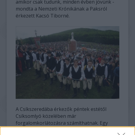
amikor csak tudunk, minden évben jövünk -
mondta a Nemzeti Krónikának a Paksról
érkezett Kacsó Tiborné.
A Csíkszeredába érkezők péntek estétől
Csíksomlyó közelében már
forgalomkorlátozásra számíthatnak. Egy
bizonyos határon belül már csak gyalog lehet