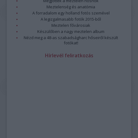
Megjöttek a meztelen hősnők
Meztelenség és anatómia
A forradalom egy holland fotós szemével
A legizgalmasabb fotók 2015-ből
Meztelen fővárosiak
Készülőben a nagy meztelen album
Nézd meg a 48-as szabadságharc hőseiről készült
fotókat!
Hírlevél feliratkozás