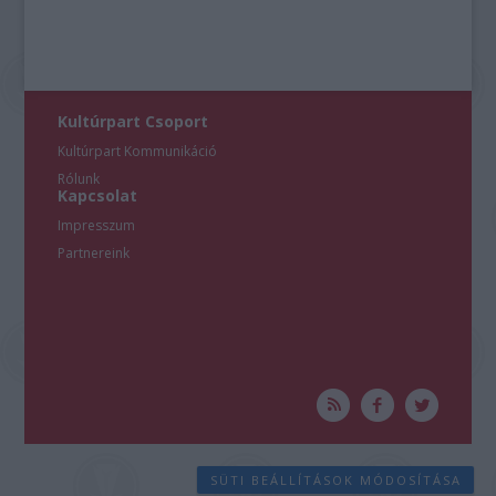
Kultúrpart Csoport
Kultúrpart Kommunikáció
Rólunk
Kapcsolat
Impresszum
Partnereink
SÜTI BEÁLLÍTÁSOK MÓDOSÍTÁSA