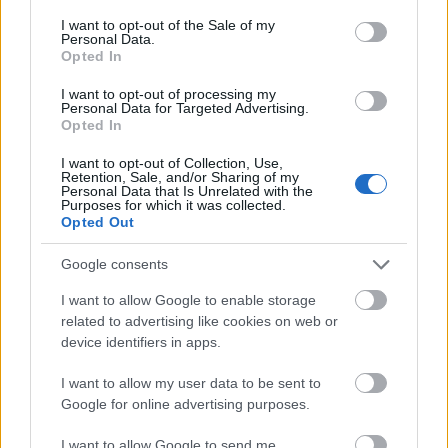
Artúr ferences szerzetes, csíksomlyói
consent section.
I want to opt-out of the Sale of my
rendházfőnök.
Personal Data.
Opted In
Szombaton, a helyi idő szerint fél egykor
I want to opt-out of processing my
kezdődő ünnepi búcsúsmisét a Duna
Personal Data for Targeted Advertising.
Opted In
Televízió élő adásban közvetíti.
I want to opt-out of Collection, Use,
Forrás:
Vitaltippek
Retention, Sale, and/or Sharing of my
Personal Data that Is Unrelated with the
Purposes for which it was collected.
Opted Out
Google consents
Vallás
Erdély
Hargita megye
I want to allow Google to enable storage
related to advertising like cookies on web or
device identifiers in apps.
I want to allow my user data to be sent to
Google for online advertising purposes.
I want to allow Google to send me