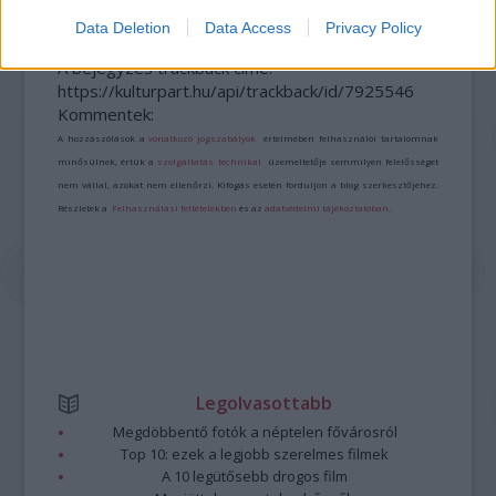
Data Deletion
Data Access
Privacy Policy
A bejegyzés trackback címe:
https://kulturpart.hu/api/trackback/id/7925546
Kommentek:
A hozzászólások a
vonatkozó jogszabályok
értelmében felhasználói tartalomnak
minősülnek, értük a
szolgáltatás technikai
üzemeltetője semmilyen felelősséget
nem vállal, azokat nem ellenőrzi. Kifogás esetén forduljon a blog szerkesztőjéhez.
Részletek a
Felhasználási feltételekben
és az
adatvédelmi tájékoztatóban
.
Legolvasottabb
Megdöbbentő fotók a néptelen fővárosról
Top 10: ezek a legjobb szerelmes filmek
A 10 legütősebb drogos film