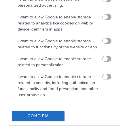
personalized advertising.
KÉZMŰVES MESTERSÉGEK TALÁLKOZÓJA A
MAROSVÁSÁRHELYI VÁRBAN
I want to allow Google to enable storage
related to analytics like cookies on web or
device identifiers in apps.
I want to allow Google to enable storage
related to functionality of the website or app.
I want to allow Google to enable storage
TASTE OF TRANSYLVANIA 2026 – SZÉKELYFÖLD
related to personalization.
ÍZEI A SKANZENBEN
I want to allow Google to enable storage
related to security, including authentication
functionality and fraud prevention, and other
user protection.
CONFIRM
ÉDESKESERŰ TURNÉ: ERDÉLYI KÖRÚTRA INDUL A
MAGYAR ÁLLAMI NÉPI EGYÜTTES