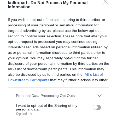
megközelíteni, az autókat szükséges egy
kulturpart -
Do Not Process My Personal
Information
övezeten kívüli zónában hagyni - közölte
Antal Attila Csíkszereda alpolgármestere.
Csíksomlyó
If you wish to opt-out of the sale, sharing to third parties, or
processing of your personal or sensitive information for
targeted advertising by us, please use the below opt-out
Csíkszeredában és környékén várhatóan
section to confirm your selection. Please note that after your
teltház lesz a panziókban. Nagyon sok,
opt-out request is processed you may continue seeing
nemcsak a Szék útján, hanem a Csíki
interest-based ads based on personal information utilized by
medencében a panzió és a szálláshely. A
us or personal information disclosed to third parties prior to
pünkösdi napok az teljesen, mindég tele
your opt-out. You may separately opt-out of the further
vagyunk, visszajáró vendégeink vannak ugye,
disclosure of your personal information by third parties on the
család barátai, satöbbi - sorolta a Nemzeti
IAB’s list of downstream participants. This information may
Krónikának Székely Csaba panziótulajdonos.
also be disclosed by us to third parties on the
IAB’s List of
Downstream Participants
that may further disclose it to other
A búcsú egyetlen meghívottja, a szónok, idén
third parties.
Spányi Antal székesfehérvári megyéspüspök,
Please note that this website/app uses one or more Google
Personal Data Processing Opt Outs
de a zarándoklatra mindenkit várnak.
services and may gather and store information including but
Olyanokat, akik Mária által szeretnének
not limited to your visit or usage behaviour. You may click to
I want to opt-out of the Sharing of my
Jézushoz eljutni, ez egyébként a idei
personal data.
grant or deny consent to Google and its third-party tags to
Opted In
pünkösdi búcsú mottója - fogalmazott Péter
use your data for below specified purposes in below Google