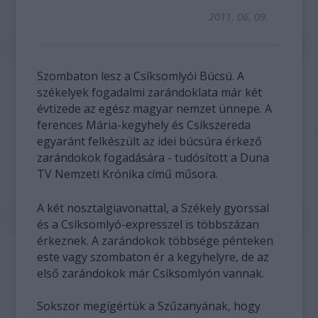
2011. 06. 09.
Szombaton lesz a Csíksomlyói Búcsú. A
székelyek fogadalmi zarándoklata már két
évtizede az egész magyar nemzet ünnepe. A
ferences Mária-kegyhely és Csíkszereda
egyaránt felkészült az idei búcsúra érkező
zarándokok fogadására - tudósított a Duna
TV Nemzeti Krónika című műsora.
A két nosztalgiavonattal, a Székely gyorssal
és a Csíksomlyó-expresszel is többszázan
érkeznek. A zarándokok többsége pénteken
este vagy szombaton ér a kegyhelyre, de az
első zarándokok már Csíksomlyón vannak.
Sokszor megígértük a Szűzanyának, hogy