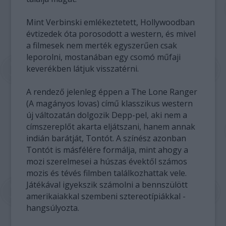
Mint Verbinski emlékeztetett, Hollywoodban
évtizedek óta porosodott a western, és mivel
a filmesek nem merték egyszerűen csak
leporolni, mostanában egy csomó műfaji
keverékben látjuk visszatérni.
A rendező jelenleg éppen a The Lone Ranger
(A magányos lovas) című klasszikus western
új változatán dolgozik Depp-pel, aki nem a
címszereplőt akarta eljátszani, hanem annak
indián barátját, Tontót. A színész azonban
Tontót is másfélére formálja, mint ahogy a
mozi szerelmesei a húszas évektől számos
mozis és tévés filmben találkozhattak vele.
Játékával igyekszik számolni a bennszülött
amerikaiakkal szembeni sztereotípiákkal -
hangsúlyozta.