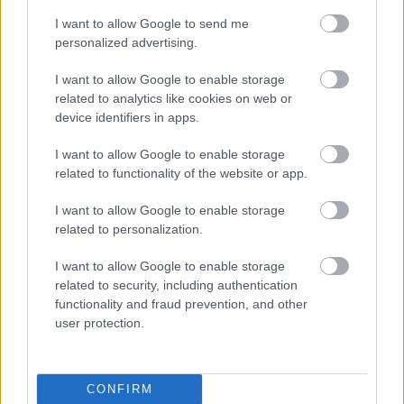
I want to allow Google to send me
Ron Howard, a produkció rendezője további
personalized advertising.
filmjeiben is meg akarja őrizni a westernes
vonalat, bár - ahogy ez manapság divatos -
I want to allow Google to enable storage
más műfajokkal keverve. Következő filmjét
related to analytics like cookies on web or
Steven King A Setét Torony című
device identifiers in apps.
regénysorozatából forgatja, és később
trilógiává akarja bővíteni.
I want to allow Google to enable storage
related to functionality of the website or app.
Forrás:
MTI
I want to allow Google to enable storage
related to personalization.
I want to allow Google to enable storage
related to security, including authentication
Film
Johnny Depp
James Bond
Hollywoodi filmipar
functionality and fraud prevention, and other
user protection.
CONFIRM