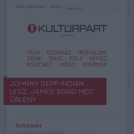
2026. augusztus 7. – Ibolya
FILM
SZÍNHÁZ
IRODALOM
ZENE
TÁNC
FOLK
KÉPZŐ
PODCAST
VIDEÓ
GYERMEK
JOHNNY DEPP INDIÁN
LESZ, JAMES BOND MEG
ŰRLÉNY
Kultúrpart
a szerző friss bejegyzései