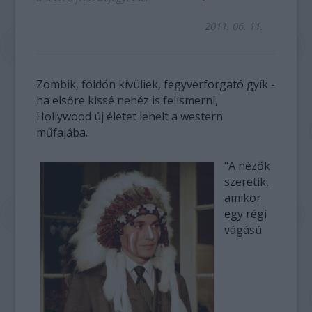
2011. 06. 11.
Zombik, földön kívüliek, fegyverforgató gyík -
ha elsőre kissé nehéz is felismerni,
Hollywood új életet lehelt a western
műfajába.
"A nézők
szeretik,
amikor
egy régi
vágású