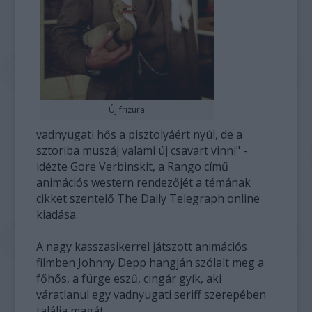
Új frizura
vadnyugati hős a pisztolyáért nyúl, de a
sztoriba muszáj valami új csavart vinni" -
idézte Gore Verbinskit, a Rango című
animációs western rendezőjét a témának
cikket szentelő The Daily Telegraph online
kiadása.
A nagy kasszasikerrel játszott animációs
filmben Johnny Depp hangján szólalt meg a
főhős, a fürge eszű, cingár gyík, aki
váratlanul egy vadnyugati seriff szerepében
találja magát.