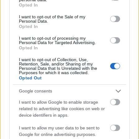
grant or deny consent to Google and its third-party tags to
Opted In
ezzel alaposan megrázta a filmipart, mivel a
use your data for below specified purposes in below Google
Farkasokkal táncoló óta nem volt ekkora
consent section.
I want to opt-out of the Sale of my
western kasszasiker Hollywoodban.
Personal Data.
Opted In
Nem véletlen tehát, hogy az idei nyáron is
I want to opt-out of processing my
dörögnek a coltok: a Cowboyok és űrlények
Personal Data for Targeted Advertising.
Opted In
Daniel Craiggel és Harrison Forddal a szezon
egyik nagy várakozással övezett produkciója.
I want to opt-out of Collection, Use,
A cím kissé megtévesztő: John Favreau
Retention, Sale, and/or Sharing of my
Personal Data that Is Unrelated with the
színtiszta akciófilmben gondolkodott,
Purposes for which it was collected.
rendezésében halálosan komolyan dörögnek
Opted Out
a hatlövetű pisztolyok, szó sincs humorról.
Google consents
Harrison Ford "magával ragadó" élményként
I want to allow Google to enable storage
beszélt a filmről. Mint mesélte: vérbeli
related to advertising like cookies on web or
cowboy-filmet forgattak, ami a rafinált
device identifiers in apps.
forgatókönyvnek köszönhetően a földön
kívüliek megjelenése után is meg tudott
I want to allow my user data to be sent to
Google for online advertising purposes.
maradni westernnek.