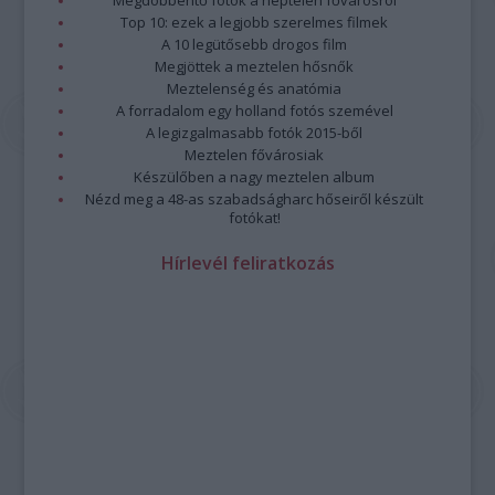
Megdöbbentő fotók a néptelen fővárosról
Top 10: ezek a legjobb szerelmes filmek
A 10 legütősebb drogos film
Megjöttek a meztelen hősnők
Meztelenség és anatómia
A forradalom egy holland fotós szemével
A legizgalmasabb fotók 2015-ből
Meztelen fővárosiak
Készülőben a nagy meztelen album
Nézd meg a 48-as szabadságharc hőseiről készült
fotókat!
Hírlevél feliratkozás