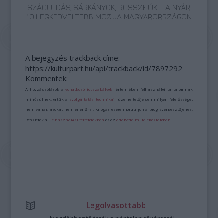
SZÁGULDÁS, SÁRKÁNYOK, ROSSZFIÚK – A NYÁR
10 LEGKEDVELTEBB MOZIJA MAGYARORSZÁGON
A bejegyzés trackback címe:
https://kulturpart.hu/api/trackback/id/7897292
Kommentek:
A hozzászólások a
vonatkozó jogszabályok
értelmében felhasználói tartalomnak
minősülnek, értük a
szolgáltatás technikai
üzemeltetője semmilyen felelősséget
nem vállal, azokat nem ellenőrzi. Kifogás esetén forduljon a blog szerkesztőjéhez.
Részletek a
Felhasználási feltételekben
és az
adatvédelmi tájékoztatóban
.
Legolvasottabb