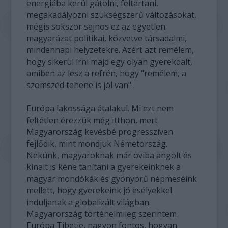
energiába kerül gátolni, feltartani,
megakadályozni szükségszerű változásokat,
mégis sokszor sajnos ez az egyetlen
magyarázat politikai, közvetve társadalmi,
mindennapi helyzetekre. Azért azt remélem,
hogy sikerül írni majd egy olyan gyerekdalt,
amiben az lesz a refrén, hogy "remélem, a
szomszéd tehene is jól van" .
Európa lakossága átalakul. Mi ezt nem
feltétlen érezzük még itthon, mert
Magyarország kevésbé progresszíven
fejlődik, mint mondjuk Németország.
Nekünk, magyaroknak már oviba angolt és
kínait is kéne tanítani a gyerekeinknek a
magyar mondókák és gyönyörű népmeséink
mellett, hogy gyerekeink jó esélyekkel
induljanak a globalizált világban.
Magyarország történelmileg szerintem
Európa Tibetje, nagyon fontos, hogyan