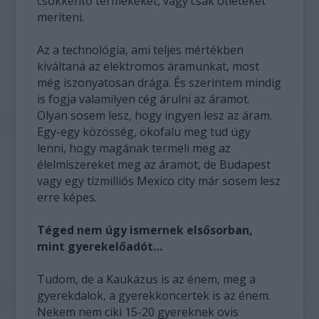
csökkentő termékeket, vagy csak ötleteket
meríteni.
Az a technológia, ami teljes mértékben
kiváltaná az elektromos áramunkat, most
még iszonyatosan drága. És szerintem mindig
is fogja valamilyen cég árulni az áramot.
Olyan sosem lesz, hogy ingyen lesz az áram.
Egy-egy közösség, ökofalu meg tud úgy
lenni, hogy magának termeli meg az
élelmiszereket meg az áramot, de Budapest
vagy egy tízmilliós Mexico city már sosem lesz
erre képes.
Téged nem úgy ismernek elsősorban,
mint gyerekelőadót…
Tudom, de a Kaukázus is az énem, meg a
gyerekdalok, a gyerekkoncertek is az énem.
Nekem nem ciki 15-20 gyereknek ovis