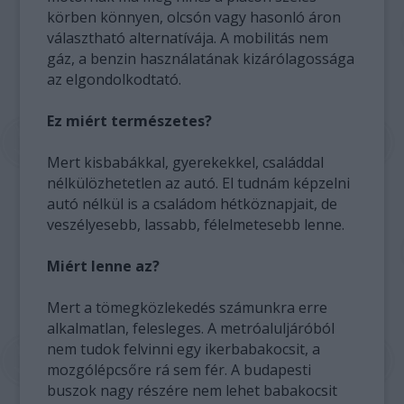
körben könnyen, olcsón vagy hasonló áron
választható alternatívája. A mobilitás nem
gáz, a benzin használatának kizárólagossága
az elgondolkodtató.
Ez miért természetes?
Mert kisbabákkal, gyerekekkel, családdal
nélkülözhetetlen az autó. El tudnám képzelni
autó nélkül is a családom hétköznapjait, de
veszélyesebb, lassabb, félelmetesebb lenne.
Miért lenne az?
Mert a tömegközlekedés számunkra erre
alkalmatlan, felesleges. A metróaluljáróból
nem tudok felvinni egy ikerbabakocsit, a
mozgólépcsőre rá sem fér. A budapesti
buszok nagy részére nem lehet babakocsit