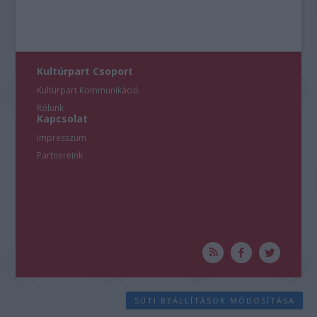
Kultúrpart Csoport
Kultúrpart Kommunikáció
Rólunk
Kapcsolat
Impresszum
Partnereink
SÜTI BEÁLLÍTÁSOK MÓDOSÍTÁSA