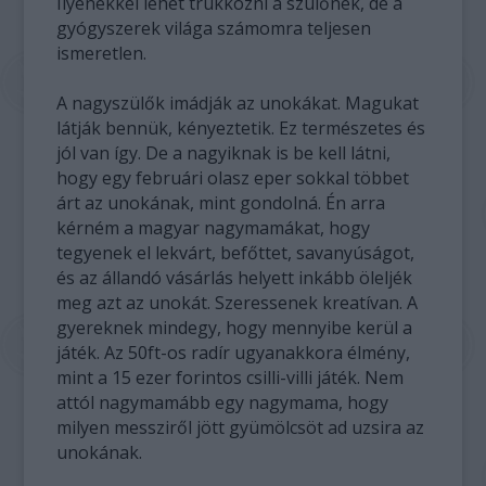
Ilyenekkel lehet trükközni a szülőnek, de a
gyógyszerek világa számomra teljesen
ismeretlen.
A nagyszülők imádják az unokákat. Magukat
látják bennük, kényeztetik. Ez természetes és
jól van így. De a nagyiknak is be kell látni,
hogy egy februári olasz eper sokkal többet
árt az unokának, mint gondolná. Én arra
kérném a magyar nagymamákat, hogy
tegyenek el lekvárt, befőttet, savanyúságot,
és az állandó vásárlás helyett inkább öleljék
meg azt az unokát. Szeressenek kreatívan. A
gyereknek mindegy, hogy mennyibe kerül a
játék. Az 50ft-os radír ugyanakkora élmény,
mint a 15 ezer forintos csilli-villi játék. Nem
attól nagymamább egy nagymama, hogy
milyen messziről jött gyümölcsöt ad uzsira az
unokának.