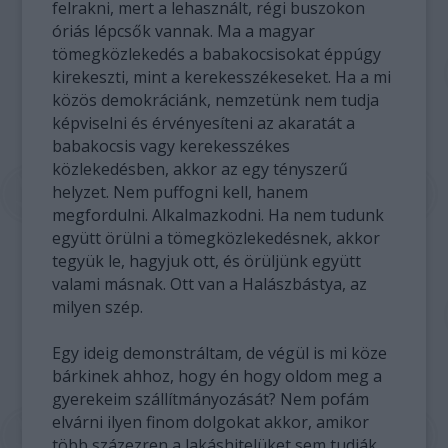
felrakni, mert a lehasznált, régi buszokon
óriás lépcsők vannak. Ma a magyar
tömegközlekedés a babakocsisokat éppúgy
kirekeszti, mint a kerekesszékeseket. Ha a mi
közös demokráciánk, nemzetünk nem tudja
képviselni és érvényesíteni az akaratát a
babakocsis vagy kerekesszékes
közlekedésben, akkor az egy tényszerű
helyzet. Nem puffogni kell, hanem
megfordulni. Alkalmazkodni. Ha nem tudunk
együtt örülni a tömegközlekedésnek, akkor
tegyük le, hagyjuk ott, és örüljünk együtt
valami másnak. Ott van a Halászbástya, az
milyen szép.
Egy ideig demonstráltam, de végül is mi köze
bárkinek ahhoz, hogy én hogy oldom meg a
gyerekeim szállítmányozását? Nem pofám
elvárni ilyen finom dolgokat akkor, amikor
több százezren a lakáshitelüket sem tudják