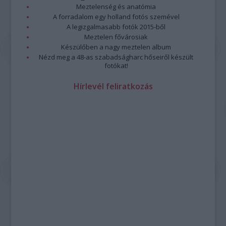
Meztelenség és anatómia
A forradalom egy holland fotós szemével
A legizgalmasabb fotók 2015-ből
Meztelen fővárosiak
Készülőben a nagy meztelen album
Nézd meg a 48-as szabadságharc hőseiről készült
fotókat!
Hírlevél feliratkozás