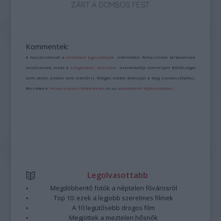
ZÁRT A DOMBOS FEST
Kommentek:
A hozzászólások a
vonatkozó jogszabályok
értelmében felhasználói tartalomnak
minősülnek, értük a
szolgáltatás technikai
üzemeltetője semmilyen felelősséget
nem vállal, azokat nem ellenőrzi. Kifogás esetén forduljon a blog szerkesztőjéhez.
Részletek a
Felhasználási feltételekben
és az
adatvédelmi tájékoztatóban
.
Legolvasottabb
Megdöbbentő fotók a néptelen fővárosról
Top 10: ezek a legjobb szerelmes filmek
A 10 legütősebb drogos film
Megjöttek a meztelen hősnők