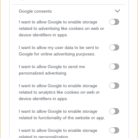
nem került kereskedelmi forgalomba, viszont
a
kisfogyasztok.hu
oldalról tölthető le. Az
Google consents
Energiasuli program keretein belül működik
egy Fizibusz, amivel kísérletezős tanár bácsik
I want to allow Google to enable storage
related to advertising like cookies on web or
járják az országot, megmutatják, hogy milyen
device identifiers in apps.
izgalmas a fizika. Ehhez kapcsolódva, néha én
is zenélek ezeken a rendezvényeken.
I want to allow my user data to be sent to
Szerencsére egyre több gyerekrendezvényre
Google for online advertising purposes.
hívnak meg minket, úgyhogy időszerű volt
elnevezni magunkat, mi lettünk a Hahó
I want to allow Google to send me
együttes.
personalized advertising.
I want to allow Google to enable storage
related to analytics like cookies on web or
Mennyire ütötték Rád a gyerekzenész
device identifiers in apps.
címkét?
I want to allow Google to enable storage
Még nem érzem magam az új Levente
related to functionality of the website or app.
Péternek :). Amíg picik a gyerekeim, és ebben
a közegben is mozgok, biztos írok még
I want to allow Google to enable storage
gyerekdalokat. Ha felnőnek, lehet, hogy már
related to personalization.