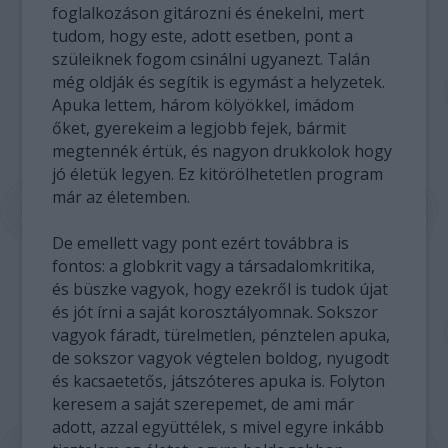
foglalkozáson gitározni és énekelni, mert
tudom, hogy este, adott esetben, pont a
szüleiknek fogom csinálni ugyanezt. Talán
még oldják és segítik is egymást a helyzetek.
Apuka lettem, három kölyökkel, imádom
őket, gyerekeim a legjobb fejek, bármit
megtennék értük, és nagyon drukkolok hogy
jó életük legyen. Ez kitörölhetetlen program
már az életemben.
De emellett vagy pont ezért továbbra is
fontos: a globkrit vagy a társadalomkritika,
és büszke vagyok, hogy ezekről is tudok újat
és jót írni a saját korosztályomnak. Sokszor
vagyok fáradt, türelmetlen, pénztelen apuka,
de sokszor vagyok végtelen boldog, nyugodt
és kacsaetetős, játszóteres apuka is. Folyton
keresem a saját szerepemet, de ami már
adott, azzal együttélek, s mivel egyre inkább