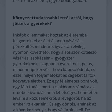
tisztelem az életet, egyre boldogabban.
Környezettudatosabb lettél attól, hogy
jöttek a gyerekek?
Inkább dilemmákat hoztak az életembe.
Kisgyerekkel az élet állandó vásárlás,
pénzköltés mindenre, így aztán elvileg
nyomon követhető, hogy a sokszor kötelező
vásárlási szokásaim - gyógyszer
gyerekeknek, szappan a gyereknek, pelus,
mindennapi kenyér - hova kapcsolódnak, és
ezzel milyen folyamatokat és cégeket tartok
közvetve életben. Ez egy félelmetes pont volt,
egy fájó tudás, mert a családom számára az
erdőbe kivonulás nem lehetséges. Lehetetlen
leválni a közüzemekről, a levegőről, ha az
ember itt akar élni. Ez egy döntés, aminek az
a következménye, hogy vásárolni kell. De