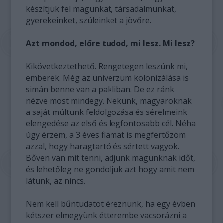
készítjük fel magunkat, társadalmunkat,
gyerekeinket, szüleinket a jövőre.
Azt mondod, előre tudod, mi lesz. Mi lesz?
Kikövetkeztethető. Rengetegen leszünk mi,
emberek. Még az univerzum kolonizálása is
simán benne van a pakliban. De ez ránk
nézve most mindegy. Nekünk, magyaroknak
a saját múltunk feldolgozása és sérelmeink
elengedése az első és legfontosabb cél. Néha
úgy érzem, a 3 éves fiamat is megfertőzöm
azzal, hogy haragtartó és sértett vagyok.
Bőven van mit tenni, adjunk magunknak időt,
és lehetőleg ne gondoljuk azt hogy amit nem
látunk, az nincs.
Nem kell bűntudatot éreznünk, ha egy évben
kétszer elmegyünk étterembe vacsorázni a