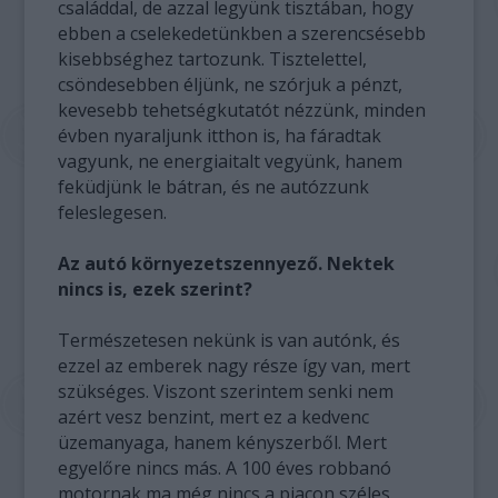
családdal, de azzal legyünk tisztában, hogy
ebben a cselekedetünkben a szerencsésebb
kisebbséghez tartozunk. Tisztelettel,
csöndesebben éljünk, ne szórjuk a pénzt,
kevesebb tehetségkutatót nézzünk, minden
évben nyaraljunk itthon is, ha fáradtak
vagyunk, ne energiaitalt vegyünk, hanem
feküdjünk le bátran, és ne autózzunk
feleslegesen.
Az autó környezetszennyező. Nektek
nincs is, ezek szerint?
Természetesen nekünk is van autónk, és
ezzel az emberek nagy része így van, mert
szükséges. Viszont szerintem senki nem
azért vesz benzint, mert ez a kedvenc
üzemanyaga, hanem kényszerből. Mert
egyelőre nincs más. A 100 éves robbanó
motornak ma még nincs a piacon széles