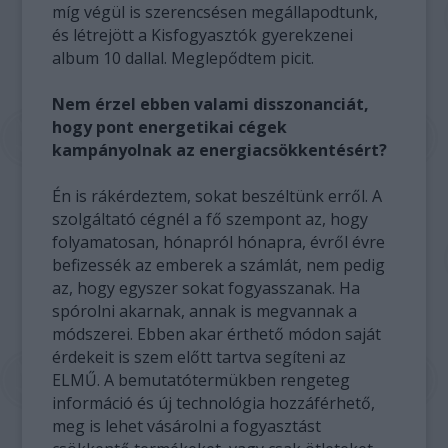
míg végül is szerencsésen megállapodtunk,
és létrejött a Kisfogyasztók gyerekzenei
album 10 dallal. Meglepődtem picit.
Nem érzel ebben valami disszonanciát,
hogy pont energetikai cégek
kampányolnak az energiacsökkentésért?
Én is rákérdeztem, sokat beszéltünk erről. A
szolgáltató cégnél a fő szempont az, hogy
folyamatosan, hónapról hónapra, évről évre
befizessék az emberek a számlát, nem pedig
az, hogy egyszer sokat fogyasszanak. Ha
spórolni akarnak, annak is megvannak a
módszerei. Ebben akar érthető módon saját
érdekeit is szem előtt tartva segíteni az
ELMŰ. A bemutatótermükben rengeteg
információ és új technológia hozzáférhető,
meg is lehet vásárolni a fogyasztást