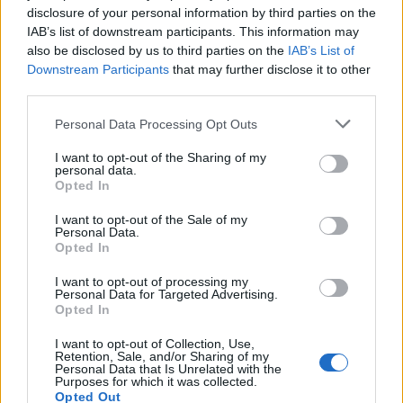
felnőttként. Egymás felemelése nélkül nem
disclosure of your personal information by third parties on the
IAB’s list of downstream participants. This information may
tudunk előremenni. Ilyen értelemben a
also be disclosed by us to third parties on the
IAB’s List of
gazdagság, az anyagi jólét más értelmet nyer.
Downstream Participants
that may further disclose it to other
Felelősség.
third parties.
Teszel valamit az oviért, hogy ott
Please note that this website/app uses one or more Google
Personal Data Processing Opt Outs
változzon az étkezés?
services and may gather and store information including but
not limited to your visit or usage behaviour. You may click to
I want to opt-out of the Sharing of my
personal data.
grant or deny consent to Google and its third-party tags to
Igen, most elmondom. Ennyit tudok
Opted In
use your data for below specified purposes in below Google
okoskodás nélkül tenni. Megpróbálom
consent section.
felhívni a figyelmet az összefüggésekre.
I want to opt-out of the Sale of my
Personal Data.
Opted In
Akkor most hol tart ez a Gyerekzene
I want to opt-out of processing my
Personal Data for Targeted Advertising.
dolog?
Opted In
Az első gyereklemezem, a
Földlakó
kapható
I want to opt-out of Collection, Use,
Retention, Sale, and/or Sharing of my
és letölthető, a
Kisfogyasztók
, amit az Elmű
Personal Data that Is Unrelated with the
Purposes for which it was collected.
támogatott, csak promóciós célokat szolgál,
Opted Out