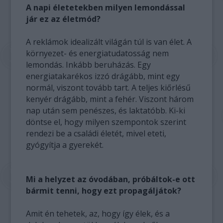
A napi életetekben milyen lemondással
jár ez az életmód?
A reklámok idealizált világán túl is van élet. A
környezet- és energiatudatosság nem
lemondás. Inkább beruházás. Egy
energiatakarékos izzó drágább, mint egy
normál, viszont tovább tart. A teljes kiőrlésű
kenyér drágább, mint a fehér. Viszont három
nap után sem penészes, és laktatóbb. Ki-ki
döntse el, hogy milyen szempontok szerint
rendezi be a családi életét, mivel eteti,
gyógyítja a gyerekét.
Mi a helyzet az óvodában, próbáltok-e ott
bármit tenni, hogy ezt propagáljátok?
Amit én tehetek, az, hogy így élek, és a