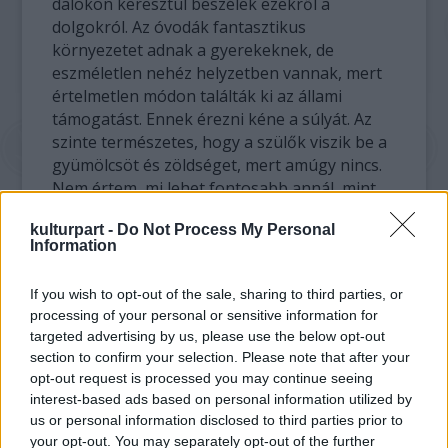
dalokon keresztül beszélek ezekről a
dolgokról. Az óvodák fantasztikus
környezetet adnak a gyerekeknek, de
eszméletlen nehéz helyzetben vannak, mert
értelmetlen módon találták ki az állami
támogatást. Ennek érezni kéne a súlyát. Az
szinte természetes, hogy a szülők viszik be a
gyümölcsöt és zöldséget, mert amúgy nincs.
Nem értem, mi lehet fontosabb annál, mint
hogy az ország, egy nemzet a saját
kulturpart -
Do Not Process My Personal
utánpótlását biztosítsa.
Information
Megoldást kéne találni arra, hogy a gyerekek
If you wish to opt-out of the sale, sharing to third parties, or
egészségesebben étkezzenek. Sajnos
processing of your personal or sensitive information for
nagyon sok cukorbeteg gyerek van, akiket
targeted advertising by us, please use the below opt-out
nem tudnak ellátni a közétkeztetés keretein
section to confirm your selection. Please note that after your
belül. Ezáltal egyenes út vezet ahhoz, hogy
opt-out request is processed you may continue seeing
magántanulók legyenek, kimarad számukra a
interest-based ads based on personal information utilized by
közösség, naná, hogy betegnek,
us or personal information disclosed to third parties prior to
feleslegesnek fogják érezni magukat
your opt-out. You may separately opt-out of the further