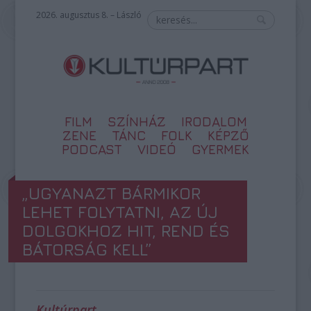
2026. augusztus 8. – László
FILM
SZÍNHÁZ
IRODALOM
ZENE
TÁNC
FOLK
KÉPZŐ
PODCAST
VIDEÓ
GYERMEK
„UGYANAZT BÁRMIKOR
LEHET FOLYTATNI, AZ ÚJ
DOLGOKHOZ HIT, REND ÉS
BÁTORSÁG KELL”
Kultúrpart