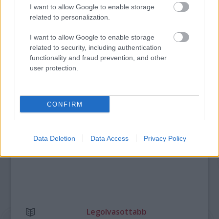
DAVID ATTENBOROUGH ÚJ ÓCEÁNFILMJE
I want to allow Google to enable storage
JÚNIUSBAN DEBÜTÁL: LENYŰGÖZŐ UTAZÁS A
related to personalization.
TENGEREK MEGMENTÉSÉÉRT
I want to allow Google to enable storage
related to security, including authentication
functionality and fraud prevention, and other
A bejegyzés trackback címe:
user protection.
https://kulturpart.hu/api/trackback/id/7897504
Kommentek:
A hozzászólások a
vonatkozó jogszabályok
értelmében felhasználói tartalomnak
CONFIRM
minősülnek, értük a
szolgáltatás technikai
üzemeltetője semmilyen felelősséget
nem vállal, azokat nem ellenőrzi. Kifogás esetén forduljon a blog szerkesztőjéhez.
Részletek a
Felhasználási feltételekben
és az
adatvédelmi tájékoztatóban
.
Data Deletion
Data Access
Privacy Policy
Legolvasottabb