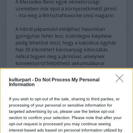
A Mercedes-Benz egyik németországi
üzemében már épül a környezetkímélő jármű
- írta meg a Wirtschaftswoche című magazin.
A hibrid pápamobil elődjéhez hasonlóan
gyöngyház fehér lesz, különleges kiépítése
pedig lehetővé teszi, hogy a katolikus egyház
feje 30 kilométert károsanyag-kibocsátás
nélkül tegyen meg a járművel, amelynek
konnektorról feltölthető akkumulátorai
lesznek.
kulturpart -
Do Not Process My Personal
Az elektromos meghajtás nem jöhetett
Information
szóba, mert a pápamobilt úgy kell kialakítani,
hogy támadás esetén ki lehessen menteni
If you wish to opt-out of the sale, sharing to third parties, or
belőle a vallási vezetőt - tudta meg a
processing of your personal or sensitive information for
magazin.
targeted advertising by us, please use the below opt-out
section to confirm your selection. Please note that after your
Federico Lombardi vatikáni szóvivő
opt-out request is processed you may continue seeing
interest-based ads based on personal information utilized by
megerősítette, hogy megrendelést adtak ki a