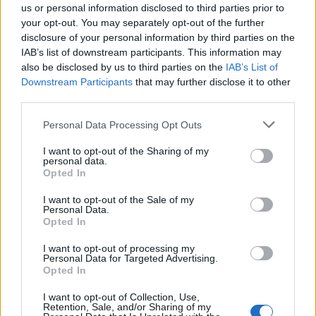
us or personal information disclosed to third parties prior to
Mercedes gyárnak, azt viszont cáfolta, hogy
your opt-out. You may separately opt-out of the further
XVI. Benedek már szeptemberi németországi
disclosure of your personal information by third parties on the
látogatásán kipróbálja a járművet.
IAB’s list of downstream participants. This information may
Valószínűbb, hogy az autó csak az év végére
also be disclosed by us to third parties on the
IAB’s List of
készül el.
Downstream Participants
that may further disclose it to other
third parties.
A német autóüzem már évtizedek óta a
Please note that this website/app uses one or more Google
Vatikán "beszállítója", és már több rendkívüli
Personal Data Processing Opt Outs
services and may gather and store information including but
járművet gyártott pápáknak.
not limited to your visit or usage behaviour. You may click to
I want to opt-out of the Sharing of my
personal data.
grant or deny consent to Google and its third-party tags to
Forrás:
Hirado.hu
Opted In
use your data for below specified purposes in below Google
consent section.
I want to opt-out of the Sale of my
Personal Data.
Opted In
I want to opt-out of processing my
Katolikus
Környezetvédelem
Képző
Personal Data for Targeted Advertising.
Opted In
I want to opt-out of Collection, Use,
Retention, Sale, and/or Sharing of my