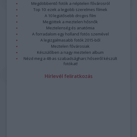
Megdöbbentő fotók a néptelen fővárosról
Top 10: ezek a legjobb szerelmes filmek
A 10 legütősebb drogos film
Megjöttek a meztelen hősnők
Meztelenség és anatómia
A forradalom egy holland fotós szemével
A legizgalmasabb fotók 2015-ből
Meztelen fővárosiak
Készülőben a nagy meztelen album
Nézd meg a 48-as szabadságharc hőseiről készült
fotókat!
Hírlevél feliratkozás