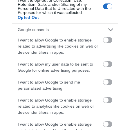
az elmúlt három évben az újjáépítés során a
I want to opt-out of Collection, Use,
Retention, Sale, and/or Sharing of my
pici települések és a hozzájuk tartozó,
Personal Data that Is Unrelated with the
Purposes for which it was collected.
elmaradhatatlan őrtornyok százait építették
Opted Out
fel újra eredeti formájukban. A
kultúramegőrzéshez mintegy emlékeztetőül
Google consents
múzeumokat is létrehoztak. A terepen
I want to allow Google to enable storage
megjelentek olyan szervezetek munkatársai
related to advertising like cookies on web or
is, akik módszeresen igyekeznek rögzíteni a
device identifiers in apps.
néprajzi ismereteket.
I want to allow my user data to be sent to
A bejcsuani (Beichuan) középiskolában
Google for online advertising purposes.
tananyagot dolgoztak ki, s olyan órákat,
tanfolyamokat indítottak, amelyeken
I want to allow Google to send me
kifejezetten a csiang kultúra értékeit tanítják.
personalized advertising.
I want to allow Google to enable storage
Újabban egyre többen vannak azok, akik a
related to analytics like cookies on web or
helyi kormányzatok ösztönzésére elkezdtek
device identifiers in apps.
foglalkozni a hagyományőrzéssel, különösen
a hímzés tudományával. Kiderült, a
I want to allow Google to enable storage
megszaporodott turisták szívesen vásárolják