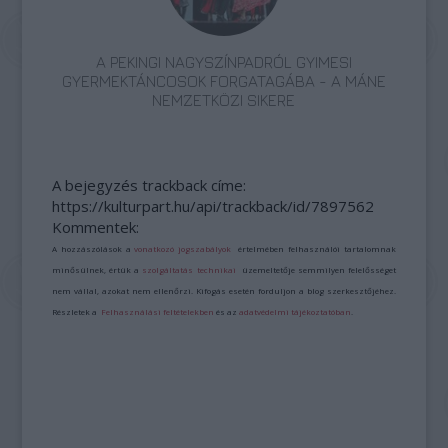
A PEKINGI NAGYSZÍNPADRÓL GYIMESI
GYERMEKTÁNCOSOK FORGATAGÁBA - A MÁNE
NEMZETKÖZI SIKERE
A bejegyzés trackback címe:
https://kulturpart.hu/api/trackback/id/7897562
Kommentek:
A hozzászólások a
vonatkozó jogszabályok
értelmében felhasználói tartalomnak
minősülnek, értük a
szolgáltatás technikai
üzemeltetője semmilyen felelősséget
nem vállal, azokat nem ellenőrzi. Kifogás esetén forduljon a blog szerkesztőjéhez.
Részletek a
Felhasználási feltételekben
és az
adatvédelmi tájékoztatóban
.