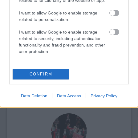
related to functionality of the website or app.
a helyi termékeket, amivel a csiangok
egyrészt pénzt keresnek, másrészt a
I want to allow Google to enable storage
kultúrájukat népszerűsítik.
related to personalization.
I want to allow Google to enable storage
Akadnak olyanok is, akik már a csiang
related to security, including authentication
kultúrához kapcsolódó honlapokat
functionality and fraud prevention, and other
alapítottak, s az internetet a kultúramentés
user protection.
szolgálatába próbálják állítani.
Forrás:
MTI
CONFIRM
Data Deletion
Data Access
Privacy Policy
Kína
Katasztrófa
Lavór