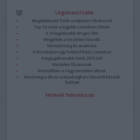
Legolvasottabb
Megdöbbentő fotók a néptelen fővárosról
Top 10: ezek a legjobb szerelmes filmek
A 10 legütősebb drogos film
Megjöttek a meztelen hősnők
Meztelenség és anatómia
A forradalom egy holland fotós szemével
A legizgalmasabb fotók 2015-ből
Meztelen fővárosiak
Készülőben a nagy meztelen album
Nézd meg a 48-as szabadságharc hőseiről készült
fotókat!
Hírlevél feliratkozás