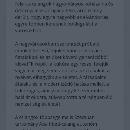
folyik a csiangok hagyományos kőházaina és
őrtornyainak az újjáépítése, arra is fény
derült, hogy egyre nagyobb az elvándorlás,
egyre többen keresnek boldogulást a
városokban.
A nagyvárosokban szerencsét próbáló,
munkát kereső, fejüket vándorlásra adó
fiatalokból és az őket követő generációból
idővel "kikopik" a kultúra egy része, felejtik,
vagy már meg sem tanulják a szokásokat, a
nyelvet, elhagyják a viseletet. A társadalmi
átalakulás, a modernizáció hatása mellett a
földrengés, amely mintegy 87 ezer ember
halálát okozta, súlyosbította a térségben élő
nemzetiségiek életét.
A csiangok többsége ma is Szecsuan
tartomány Aba tibeti-csiang autonóm