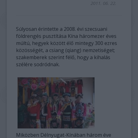
2011. 06. 22.
Súlyosan érintette a 2008. évi szecsuani
földrengés pusztítása Kína háromezer éves
múltú, hegyek között élő mintegy 300 ezres
közösségét, a csiang (qiang) nemzetiséget;
szakemberek szerint félő, hogy a kihalás
szélére sodródnak.
Miközben Délnyugat-Kínában három éve