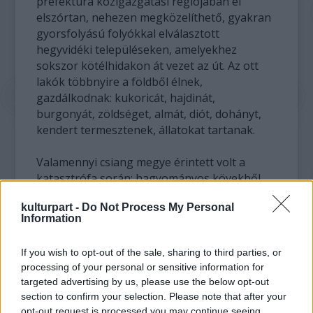
prefektúra közigazgatási régiójában él
elszórtan, nehezen megközelíthető, gyakran
gyorsfolyású folyókkal elválasztott
hegyvidéki településeken, amelyekhez
sokszor kötélhidakon át vezet az út. Az ott
lakók többnyire a földből élnek,
gazdálkodnak: kukoricát, hajdinát,
burgonyát, zöldséget, almát, diót, dohányt,
kendert termesztenek, állatokat tartanak.
Valamennyi csiang megye érintett volt a
katasztrófa során; hagyományos kövekből
rakott épületeiket, a kulturális örökség nagy
kulturpart -
Do Not Process My Personal
részét súlyos kár érte, sok helyütt az épített
Information
környezet lényegében megsemmisült.
If you wish to opt-out of the sale, sharing to third parties, or
A katasztrófa során a legnagyobb és
processing of your personal or sensitive information for
legrégebbi csiang faluban 224 ősi épület
targeted advertising by us, please use the below opt-out
omlott össze, vált romhalmazzá. A
section to confirm your selection. Please note that after your
nemzetiségi lakosság száma körülbelül tíz
opt-out request is processed you may continue seeing