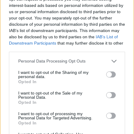
százalékkal megfogyatkozott, a nyelvet még
interest-based ads based on personal information utilized by
tökéletesen beszélő idősek közül nagyon
us or personal information disclosed to third parties prior to
sokan életüket vesztették, vagy megsérültek.
your opt-out. You may separately opt-out of the further
A különleges csiang hímzés, faragás tudói, a
disclosure of your personal information by third parties on the
IAB’s list of downstream participants. This information may
sajátos fuvolajáték művelői is kevesebben
also be disclosed by us to third parties on the
IAB’s List of
lettek.
Downstream Participants
that may further disclose it to other
third parties.
A csiangoknak nincs egységes nyelvük,
előfordul, hogy húsz kilométeres
Please note that this website/app uses one or more Google
Personal Data Processing Opt Outs
szomszédságban már máshogy beszélnek.
services and may gather and store information including but
Szokásaik, zenéjük, táncaik és hitük
not limited to your visit or usage behaviour. You may click to
I want to opt-out of the Sharing of my
personal data.
grant or deny consent to Google and its third-party tags to
gyakorlása is sokféle. Mivel írásuk sincs, így
Opted In
use your data for below specified purposes in below Google
csak szájhagyomány útján éltetik és örökítik
consent section.
hagyományaikat. A veszteség így még
I want to opt-out of the Sale of my
Personal Data.
nagyobb, ahogyan a szakemberek
Opted In
fogalmaznak: a túléléshez példátlan
kihívásokon kell túljutniuk.
I want to opt-out of processing my
Personal Data for Targeted Advertising.
Opted In
A "visszavezető út" részének tekinthető, hogy