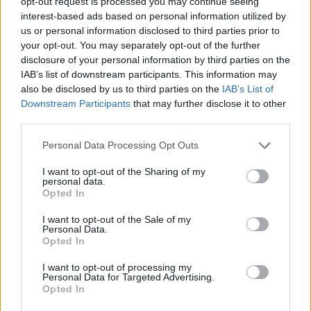
opt-out request is processed you may continue seeing
mindenkinek neve hallatán.
interest-based ads based on personal information utilized by
us or personal information disclosed to third parties prior to
1975-ben fia, Szirtes Krisztián születése
your opt-out. You may separately opt-out of the further
"ihlette" meg örökzölddé vált slágerének
disclosure of your personal information by third parties on the
előadására. A szövegét eredetileg Kovács
IAB’s list of downstream participants. This information may
Katinak írta Bradányi Iván, de az énekesnő
also be disclosed by us to third parties on the
IAB’s List of
lemondott róla Zsuzsa részére, mivel neki
Downstream Participants
that may further disclose it to other
akkor nagyobb szüksége volt rá.
third parties.
Please note that this website/app uses one or more Google
Personal Data Processing Opt Outs
Az
Én leszek
című dallal nyerte meg az 1978-
services and may gather and store information including but
ban a Tessék választani! versenyt.
not limited to your visit or usage behaviour. You may click to
I want to opt-out of the Sharing of my
personal data.
grant or deny consent to Google and its third-party tags to
Opted In
use your data for below specified purposes in below Google
consent section.
I want to opt-out of the Sale of my
Personal Data.
Opted In
I want to opt-out of processing my
Personal Data for Targeted Advertising.
Opted In