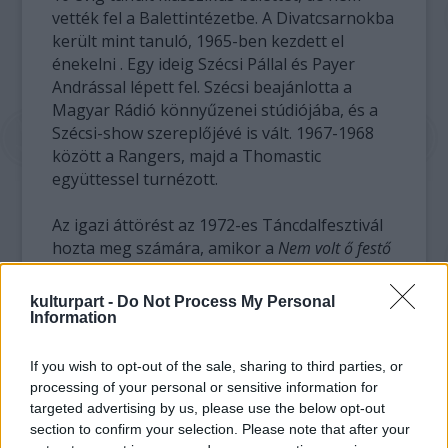
vették fel a Balettintézetbe. A Divatcsarnokba
került mint tanuló, 1965-ben kezdett el
énekelni . Egy ideig Szécsi Pállal és Payer
Andrással lépett fel. Szécsi beajánlotta a
Magyar Rádió könnyűzenei stúdiójába, és a
Szécsi-show szereplőjévé is vált. 1967-1968
között a Rangers, majd a Thomastic
együttessel turnézott.
Az igazi áttörést az 1972-es Táncdalfesztivál
hozta meg számára, amikor a
Nem volt ő festő
című dalt elénekelte. Előadói díjat kapott.
kulturpart -
Do Not Process My Personal
Az igazán ismert számai között mégsem
Information
gyakran említik meg ezt a dalt, sokkal inkább
a
Boldogság, gyere haza
(1983),valamint az
If you wish to opt-out of the sale, sharing to third parties, or
1973-as számai, az
Árva fiú
és a
Tessék
processing of your personal or sensitive information for
választani
c. műsorban bemutatott
Kicsi, gyere
targeted advertising by us, please use the below opt-out
section to confirm your selection. Please note that after your
velem rózsát szedni
című dalok ugranak be