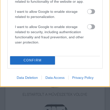
related to functionality of the website or app.
Zene
Születésnap
Könnyűzene
I want to allow Google to enable storage
related to personalization.
I want to allow Google to enable storage
related to security, including authentication
functionality and fraud prevention, and other
user protection.
„NEM TÖBB EZER EMBERRE UTAZUNK, HANEM
EGY VÁLOGATOTT TÁRSASÁGRA”
CONFIRM
Data Deletion
Data Access
Privacy Policy
ELSTARTOLT A MŰVÉSZETEK VÖLGYE