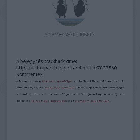
AZ EMBERSÉG ÜNNEPE
A bejegyzés trackback címe:
https://kulturpart.hu/api/trackback/id/7897560
Kommentek:
A hozzászólások a
vonatkozó jogszabályok
értelmében felhasználói tartalomnak
minősülnek, értük a
szolgáltatás technikai
üzemeltetője semmilyen felelősséget
nem vállal, azokat nem ellenőrzi. Kifogás esetén forduljon a blog szerkesztőjéhez.
Részletek a
Felhasználási feltételekben
és az
adatvédelmi tájékoztatóban
.