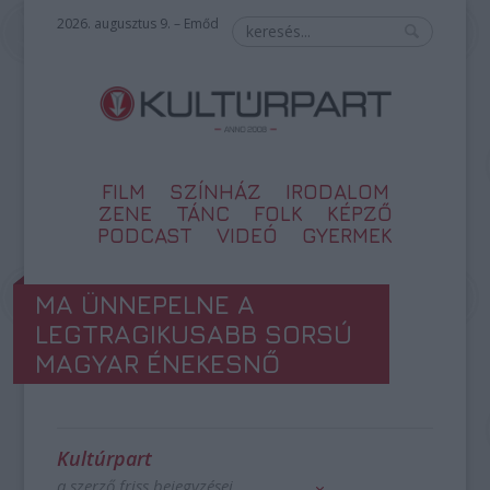
2026. augusztus 9. – Emőd
FILM
SZÍNHÁZ
IRODALOM
ZENE
TÁNC
FOLK
KÉPZŐ
PODCAST
VIDEÓ
GYERMEK
MA ÜNNEPELNE A
LEGTRAGIKUSABB SORSÚ
MAGYAR ÉNEKESNŐ
Kultúrpart
a szerző friss bejegyzései