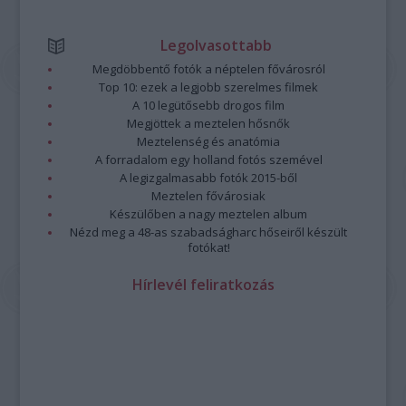
Legolvasottabb
Megdöbbentő fotók a néptelen fővárosról
Top 10: ezek a legjobb szerelmes filmek
A 10 legütősebb drogos film
Megjöttek a meztelen hősnők
Meztelenség és anatómia
A forradalom egy holland fotós szemével
A legizgalmasabb fotók 2015-ből
Meztelen fővárosiak
Készülőben a nagy meztelen album
Nézd meg a 48-as szabadságharc hőseiről készült
fotókat!
Hírlevél feliratkozás