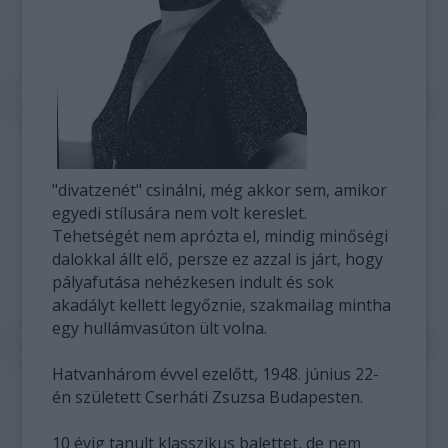
"divatzenét" csinálni, még akkor sem, amikor
egyedi stílusára nem volt kereslet.
Tehetségét nem aprózta el, mindig minőségi
dalokkal állt elő, persze ez azzal is járt, hogy
pályafutása nehézkesen indult és sok
akadályt kellett legyőznie, szakmailag mintha
egy hullámvasúton ült volna.
Hatvanhárom évvel ezelőtt, 1948. június 22-
én született Cserháti Zsuzsa Budapesten.
10 évig tanult klasszikus balettet, de nem