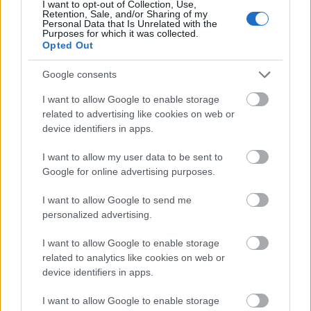
I want to opt-out of Collection, Use,
Retention, Sale, and/or Sharing of my
Personal Data that Is Unrelated with the
Purposes for which it was collected.
Opted Out
Google consents
I want to allow Google to enable storage
related to advertising like cookies on web or
device identifiers in apps.
I want to allow my user data to be sent to
Az 1981-es Táncdalfesztiválon énekelte a
Google for online advertising purposes.
Boldogság és én
c. dalát.
I want to allow Google to send me
A cikk
itt
folytatódik
personalized advertising.
Forrás:
Mi van ma?
I want to allow Google to enable storage
related to analytics like cookies on web or
device identifiers in apps.
I want to allow Google to enable storage