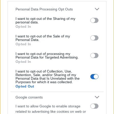
Please note that this website/app uses one or more Google
A második rész (Mi a teendő?) a kisemberek
Personal Data Processing Opt Outs
services and may gather and store information including but
végtelen leleményességét ábrázolja, amelyről
not limited to your visit or usage behaviour. You may click to
I want to opt-out of the Sharing of my
a létfenntartásért vívott harcban tesznek
personal data.
grant or deny consent to Google and its third-party tags to
tanúbizonyságot, a következő fejezet
Opted In
use your data for below specified purposes in below Google
(Pillangó) az élet rituáléit mutatja be, a
consent section.
I want to opt-out of the Sale of my
születési és eljegyzési ceremóniákat, amelyek
Personal Data.
során erős közösségi kötelékek jönnek létre
Opted In
a társadalom számkivetettjei között. A
I want to opt-out of processing my
befejező egység (Parabolák) közvetlenebb
Personal Data for Targeted Advertising.
társadalomábrázolás: azt mutatja be, hogyan
Opted In
üldözték el a Muzulmán testvérek a helyi
I want to opt-out of Collection, Use,
sejket. Ezzel a film és a negyed is szomorú
Retention, Sale, and/or Sharing of my
Personal Data that Is Unrelated with the
véget ér.
Purposes for which it was collected.
Opted Out
Három évvel a forgatás befejezése után
maga a valóság szolgáltatta az epilógust:
Google consents
Mafrouzát ledózerolták és lakóit
I want to allow Google to enable storage
átköltöztették a 15 kilométerrel távolabb
related to advertising like cookies on web or