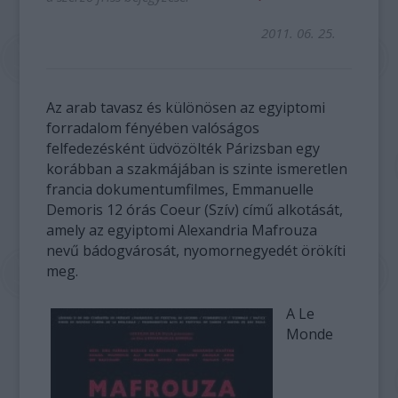
2011. 06. 25.
Az arab tavasz és különösen az egyiptomi
forradalom fényében valóságos
felfedezésként üdvözölték Párizsban egy
korábban a szakmájában is szinte ismeretlen
francia dokumentumfilmes, Emmanuelle
Demoris 12 órás Coeur (Szív) című alkotását,
amely az egyiptomi Alexandria Mafrouza
nevű bádogvárosát, nyomornegyedét örökíti
meg.
A Le
Monde