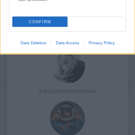
Forrás:
MTI
CONFIRM
Film
Franciaország
Dokumentumfilm
Mélyszegénység
Data Deletion
Data Access
Privacy Policy
A BOLDOGSÁG NYOMÁBAN