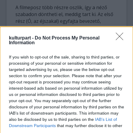
A filmeposz több részre oszlik, így a néző
szabadon döntheti el, meddig tart ki. Az első
rész (Ó, az éjszaka!) egyfajta bevezető,
amelyből kitűnik, hogy a negyed egy római
nekropolisz maradványai fölött épült, és a
kulturpart -
Do Not Process My Personal
néző megismerkedik Mohamed Hatabbal, aki
Information
egy személyben kedves fűszeres és jóakaratú
sejk, Adellel és Gadával, egy fiatal párral, akik
If you wish to opt-out of the sale, sharing to third parties, or
a nyomor ellenére sem adják fel ambícióikat,
processing of your personal or sensitive information for
Hasszánnal, a tiszta szívű és gyermeki
targeted advertising by us, please use the below opt-out
tekintetű bűnözővel, a költői forradalom
section to confirm your selection. Please note that after your
trubadúrjával és meggyőződéses
opt-out request is processed you may continue seeing
interest-based ads based on personal information utilized by
katonaszökevénnyel - és még sok más,
us or personal information disclosed to third parties prior to
hasonlóan bonyolult személyiséggel. S
your opt-out. You may separately opt-out of the further
persze a film megismertet a balsorssal is,
disclosure of your personal information by third parties on the
amely Mafrouzában az élet alapanyaga:
IAB’s list of downstream participants. This information may
elöntött lakások, késelések, perlekedő párok,
also be disclosed by us to third parties on the
IAB’s List of
bizalmatlanság, még a mindezt megörökítő
Downstream Participants
that may further disclose it to other
filmes iránt is.
third parties.