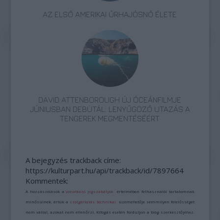
AZ ELSŐ AMERIKAI ŰRHAJÓSNŐ ÉLETE
DAVID ATTENBOROUGH ÚJ ÓCEÁNFILMJE
JÚNIUSBAN DEBÜTÁL: LENYŰGÖZŐ UTAZÁS A
TENGEREK MEGMENTÉSÉÉRT
A bejegyzés trackback címe:
https://kulturpart.hu/api/trackback/id/7897664
Kommentek:
A hozzászólások a
vonatkozó jogszabályok
értelmében felhasználói tartalomnak
minősülnek, értük a
szolgáltatás technikai
üzemeltetője semmilyen felelősséget
nem vállal, azokat nem ellenőrzi. Kifogás esetén forduljon a blog szerkesztőjéhez.