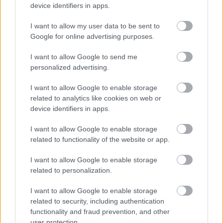
felépített Mubarakvárosba, amelyet az
device identifiers in apps.
ország elnökéről neveztek el. Mint ismeretes,
az egyiptomi nép felkelése azóta őt is
I want to allow my user data to be sent to
megbuktatta.
Google for online advertising purposes.
I want to allow Google to send me
Így minden, ami a forradalom előtti
personalized advertising.
Mafrouzából megmaradt, ez a film. "Költői
sírhely, politikai prófécia és egyben
I want to allow Google to enable storage
szerelmesfilm" - írta Jacques Mandelbaum, a
related to analytics like cookies on web or
Le Monde szakírója, aki szerint Emmanuelle
device identifiers in apps.
Demoris sokkoló mozija a portugál Pedro
Costa rendező Fontainhaisról, egy másik
I want to allow Google to enable storage
bádogvárosról szóló filmjeit, vagy a kínai
related to functionality of the website or app.
Vang Ping (Wang Bing) A sínektől nyugatra
I want to allow Google to enable storage
című művét idézi. Az utóbbi egy lebontásra
related to personalization.
ítélt ipari komplexum munkásainak sorsát
ábrázolta. A valóságfilmek magyar rajongói
I want to allow Google to enable storage
bizonyára kiegészítenék a listát például a
related to security, including authentication
néhai Schiffer Pál egynémely alkotásával.
functionality and fraud prevention, and other
user protection.