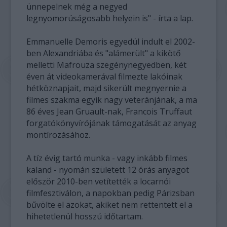
ünnepelnek még a negyed
legnyomorúságosabb helyein is" - írta a lap.
Emmanuelle Demoris egyedül indult el 2002-
ben Alexandriába és "alámerült" a kikötő
melletti Mafrouza szegénynegyedben, két
éven át videokamerával filmezte lakóinak
hétköznapjait, majd sikerült megnyernie a
filmes szakma egyik nagy veteránjának, a ma
86 éves Jean Gruault-nak, Francois Truffaut
forgatókönyvírójának támogatását az anyag
montírozásához.
A tíz évig tartó munka - vagy inkább filmes
kaland - nyomán született 12 órás anyagot
először 2010-ben vetítették a locarnói
filmfesztiválon, a napokban pedig Párizsban
bűvölte el azokat, akiket nem rettentett el a
hihetetlenül hosszú időtartam.