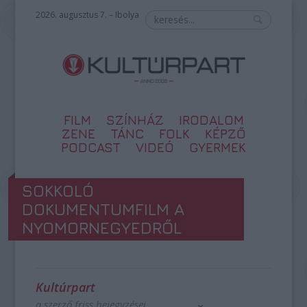
2026. augusztus 7. – Ibolya
FILM
SZÍNHÁZ
IRODALOM
ZENE
TÁNC
FOLK
KÉPZŐ
PODCAST
VIDEÓ
GYERMEK
SOKKOLÓ
DOKUMENTUMFILM A
NYOMORNEGYEDRŐL
Kultúrpart
a szerző friss bejegyzései