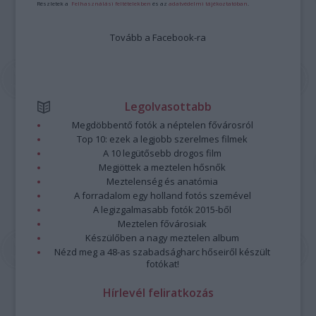
Részletek a
Felhasználási feltételekben
és az
adatvédelmi tájékoztatóban
.
Tovább a Facebook-ra
Legolvasottabb
Megdöbbentő fotók a néptelen fővárosról
Top 10: ezek a legjobb szerelmes filmek
A 10 legütősebb drogos film
Megjöttek a meztelen hősnők
Meztelenség és anatómia
A forradalom egy holland fotós szemével
A legizgalmasabb fotók 2015-ből
Meztelen fővárosiak
Készülőben a nagy meztelen album
Nézd meg a 48-as szabadságharc hőseiről készült
fotókat!
Hírlevél feliratkozás