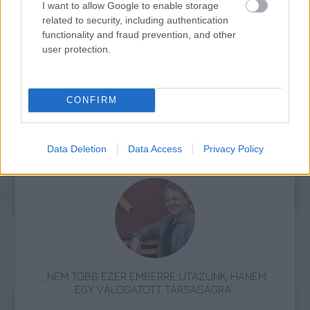
I want to allow Google to enable storage
A község független polgármestere
related to security, including authentication
lemondott tisztségéről, az időközi választást
functionality and fraud prevention, and other
július 17-re írta ki a választási bizottság.
user protection.
Forrás:
MTI
CONFIRM
Data Deletion
Data Access
Privacy Policy
Zene
Vidék
Folk
Könnyűzene
„NEM TÖBB EZER EMBERRE UTAZUNK, HANEM
EGY VÁLOGATOTT TÁRSASÁGRA”