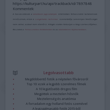
https://kulturpart.hu/api/trackback/id/7897848
Kommentek:
A hozzászólások a
vonatkozó jogszabályok
értelmében felhasználói tartalomnak
minősülnek, értük a
szolgáltatás technikai
üzemeltetője semmilyen felelősséget
nem vállal, azokat nem ellenőrzi. Kifogás esetén forduljon a blog szerkesztőjéhez.
Részletek a
Felhasználási feltételekben
és az
adatvédelmi tájékoztatóban
.
Legolvasottabb
Megdöbbentő fotók a néptelen fővárosról
Top 10: ezek a legjobb szerelmes filmek
A 10 legütősebb drogos film
Megjöttek a meztelen hősnők
Meztelenség és anatómia
A forradalom egy holland fotós szemével
A legizgalmasabb fotók 2015-ből