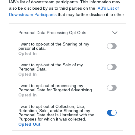
IAB’s list of downstream participants. This information may
is üdvözölte, és örömét fejte ki a
also be disclosed by us to third parties on the
IAB’s List of
kezdeményezés kapcsán.
Downstream Participants
that may further disclose it to other
"Ha egy kicsit is tudtunk valamit tenni a jó
third parties.
viszony helyreállítása, a békés egymás
Please note that this website/app uses one or more Google
mellett élés érdekében, akkor már megérte
Personal Data Processing Opt Outs
services and may gather and store information including but
összehozni a koncertet" - fogalmazott Gryllus
not limited to your visit or usage behaviour. You may click to
I want to opt-out of the Sharing of my
Dániel.
personal data.
grant or deny consent to Google and its third-party tags to
Opted In
use your data for below specified purposes in below Google
A Szebb Jövőért Polgárőr Egyesület tagjai
consent section.
I want to opt-out of the Sale of my
március elejétől két héten át járőröztek a
Personal Data.
mintegy 2900 lakosú Gyöngyöspatán,
Opted In
állításuk szerint a megszaporodott
I want to opt-out of processing my
bűncselekmények miatt. A Véderő az április
Personal Data for Targeted Advertising.
22-24 közötti időszakra hirdetett katonai és
Opted In
önvédelmi alapismereteket oktató tábort a
I want to opt-out of Collection, Use,
település határába, ám a rendezvény
Retention, Sale, and/or Sharing of my
Personal Data that Is Unrelated with the
megnyitását a rendőrség megakadályozta.
Purposes for which it was collected.
Opted Out
A tábornyitás tervezett napján 267 roma