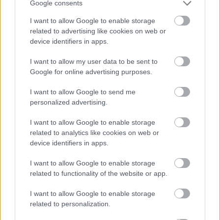
asszony és gyermek távozott a településről
Google consents
Csillebércre és Szolnok-Tiszaligetre.
I want to allow Google to enable storage
related to advertising like cookies on web or
Április 26-án késő este a Véderő tagjai
device identifiers in apps.
összeverekedtek helyi romákkal. Három férfit
kórházba szállítottak, illetve a rendőrség
I want to allow my user data to be sent to
ugyancsak három gyanúsított ellen indított
Google for online advertising purposes.
eljárást, csoportosan, felfegyverkezve
I want to allow Google to send me
elkövetett garázdaság miatt.
personalized advertising.
A Gyöngyösi Városi Bíróság június közepén
I want to allow Google to enable storage
nem jogerősen egy év hat hónap
related to analytics like cookies on web or
börtönbüntetésre ítélte a Véderő egyik
device identifiers in apps.
vezetőjét hivatalos személy elleni erőszak
miatt. Egy roma asszonyt, aki április 24-én
I want to allow Google to enable storage
Gyöngyöspatán megütött egy falubeli nőt,
related to functionality of the website or app.
garázdaság és könnyű testi sértés
I want to allow Google to enable storage
bűncselekménye miatt 250 ezer forint
related to personalization.
pénzbüntetésre ítéltek.