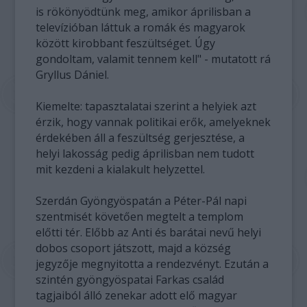
is rökönyödtünk meg, amikor áprilisban a
televízióban láttuk a romák és magyarok
között kirobbant feszültséget. Úgy
gondoltam, valamit tennem kell" - mutatott rá
Gryllus Dániel.
Kiemelte: tapasztalatai szerint a helyiek azt
érzik, hogy vannak politikai erők, amelyeknek
érdekében áll a feszültség gerjesztése, a
helyi lakosság pedig áprilisban nem tudott
mit kezdeni a kialakult helyzettel.
Szerdán Gyöngyöspatán a Péter-Pál napi
szentmisét követően megtelt a templom
előtti tér. Előbb az Anti és barátai nevű helyi
dobos csoport játszott, majd a község
jegyzője megnyitotta a rendezvényt. Ezután a
szintén gyöngyöspatai Farkas család
tagjaiból álló zenekar adott elő magyar