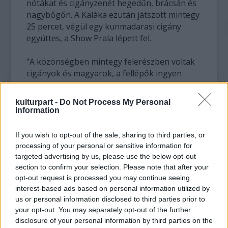
nótákat és cigányzenét hegedűn, brácsán és
nagybőgőn. A Kaláka ezután játszott mintegy
25 percet, végül egy kunmadarasi cigány
együttes, a Show Prala lépett fel.
"A közönségben mintegy felerészben voltak
cigányok és magyarok, a fellépők ingyen
játszottak" - mondta Gryllus Dániel.
kulturpart -
Do Not Process My Personal
Mint megjegyezte, a koncert utáni
Information
borozgatás során többek is megjegyezték,
hogy az esemény apropóján olyan emberek
If you wish to opt-out of the sale, sharing to third parties, or
beszélgettek egymással, akiknek, bár egy
processing of your personal or sensitive information for
településen élnek, még nem volt alkalmuk
targeted advertising by us, please use the below opt-out
erre.
section to confirm your selection. Please note that after your
opt-out request is processed you may continue seeing
interest-based ads based on personal information utilized by
A Kaláka együttes vezetője kiemelte, hogy a
us or personal information disclosed to third parties prior to
koncert megszervezését Balog Zoltán, a
your opt-out. You may separately opt-out of the further
Közigazgatási és Igazságügyi Minisztérium
disclosure of your personal information by third parties on the
társadalmi felzárkózásért felelős államtitkára