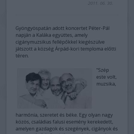
2011. 06. 30.
Gyöngyöspatán adott koncertet Péter-Pál
napján a Kaláka együttes, amely
cigánymuzsikus fellépőkkel kiegészülve
játszott a község Árpád-kori temploma előtti
téren.
"Szép
este volt,
muzsika,
harmónia, szeretet és béke. Egy olyan nagy
közös, családias falusi esemény kerekedett,
amelyen gazdagok és szegények, cigányok és