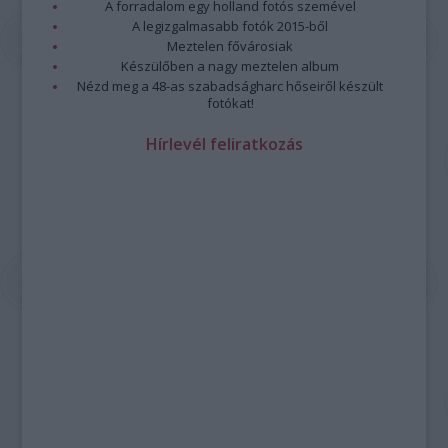
A forradalom egy holland fotós szemével
A legizgalmasabb fotók 2015-ből
Meztelen fővárosiak
Készülőben a nagy meztelen album
Nézd meg a 48-as szabadságharc hőseiről készült
fotókat!
Hírlevél feliratkozás