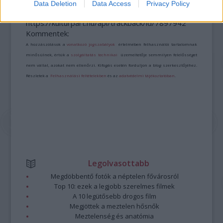
Data Deletion
Data Access
Privacy Policy
A bejegyzés trackback címe:
https://kulturpart.hu/api/trackback/id/7897942
Kommentek:
A hozzászólások a
vonatkozó jogszabályok
értelmében felhasználói tartalomnak
minősülnek, értük a
szolgáltatás technikai
üzemeltetője semmilyen felelősséget
nem vállal, azokat nem ellenőrzi. Kifogás esetén forduljon a blog szerkesztőjéhez.
Részletek a
Felhasználási feltételekben
és az
adatvédelmi tájékoztatóban
.
Legolvasottabb
Megdöbbentő fotók a néptelen fővárosról
Top 10: ezek a legjobb szerelmes filmek
A 10 legütősebb drogos film
Megjöttek a meztelen hősnők
Meztelenség és anatómia