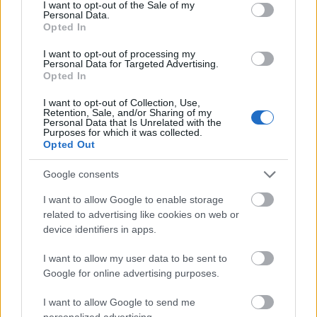
mellé.
consent section.
I want to opt-out of the Sale of my
Personal Data.
Opted In
A Londonban és a világ különböző pontjain is
rendszeres fellépő társulat jövőbeli turnéjai
I want to opt-out of processing my
Personal Data for Targeted Advertising.
során is használni fogja a honvágy ellen is
Opted In
hasznos, különleges mozgó színházat.
I want to opt-out of Collection, Use,
Retention, Sale, and/or Sharing of my
Forrás:
MTI
Personal Data that Is Unrelated with the
Purposes for which it was collected.
Opted Out
Google consents
Amerika
Színház
Nagy-Britannia
Shakespeare
I want to allow Google to enable storage
related to advertising like cookies on web or
device identifiers in apps.
I want to allow my user data to be sent to
Google for online advertising purposes.
I want to allow Google to send me
personalized advertising.