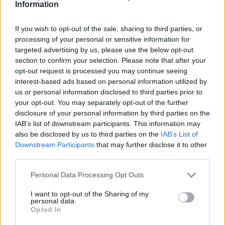
Information
férőhelyen osztozó közönség. Az
utazószínház meghittségét jelzi, hogy a
legtávolabbi szék mindössze 15 méterre van
If you wish to opt-out of the sale, sharing to third parties, or
processing of your personal or sensitive information for
a színpad sarkától. "Még a legolcsóbb helyen
targeted advertising by us, please use the below opt-out
ülő néző is nagyon közel lesz a
section to confirm your selection. Please note that after your
történésekhez, ami véleményem szerint
opt-out request is processed you may continue seeing
rendkívül különleges élményt nyújt majd" -
interest-based ads based on personal information utilized by
mondta Nigel Redden, a munkálatokért
us or personal information disclosed to third parties prior to
felelős Lincoln Center Festival vezetője.
your opt-out. You may separately opt-out of the further
disclosure of your personal information by third parties on the
A Royal Shakespeare Company saját
IAB’s list of downstream participants. This information may
műhelyeiben építette meg a különleges
also be disclosed by us to third parties on the
IAB’s List of
színpaddal rendelkező mozgatható
Downstream Participants
that may further disclose it to other
színházat, amelyet végül 34 szállító
third parties.
konténerbe pakolva tett hajóra, a
Please note that this website/app uses one or more Google
Personal Data Processing Opt Outs
poggyászok mélyén fekvő 400 kosztüm, 15
services and may gather and store information including but
szakáll, 350 pár csizma és cipő, számos
not limited to your visit or usage behaviour. You may click to
I want to opt-out of the Sharing of my
personal data.
műszemgolyóként használt licsi
grant or deny consent to Google and its third-party tags to
Opted In
gyümölcskonzerv és negyven liternyi művér
use your data for below specified purposes in below Google