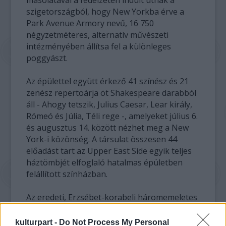
másolatával a fedélzeten indult útnak a
szigetországból, hogy New Yorkba érve a
Park Avenue Armory nevű, 16 750
négyzetméteres, alternatív művészeti
intézményében állítsa fel a különleges
poggyászt.
Az épülettel együtt érkező 41 színész és 21
zenész repertoárja öt Shakespeare darabból
áll - Ahogy tetszik, Julius Caesar, Lear király,
Rómeó és Júlia, Téli rege -, amelyeket július 6.
és augusztus 14. között nézhet meg a New
York-i közönség. A társulat összesen 44
előadást tart az Upper East Side egyik teljes
háztömbjét elfoglaló hatalmas épületben
felállított színházban.
Az eredeti, Erzsébet-korabeli háromemeletes
színház fémszerkezetű mobil-változatának
színpadát, három oldalról öleli körbe a 975
kulturpart -
Do Not Process My Personal