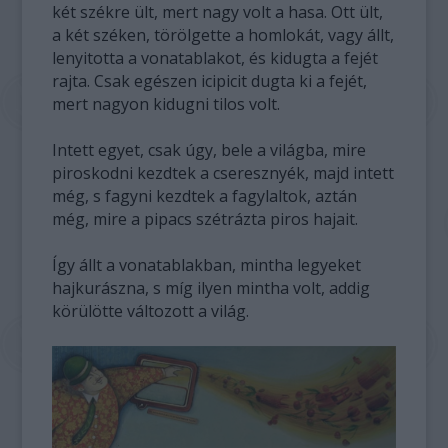
két székre ült, mert nagy volt a hasa. Ott ült,
a két széken, törölgette a homlokát, vagy állt,
lenyitotta a vonatablakot, és kidugta a fejét
rajta. Csak egészen icipicit dugta ki a fejét,
mert nagyon kidugni tilos volt.
Intett egyet, csak úgy, bele a világba, mire
piroskodni kezdtek a cseresznyék, majd intett
még, s fagyni kezdtek a fagylaltok, aztán
még, mire a pipacs szétrázta piros hajait.
Így állt a vonatablakban, mintha legyeket
hajkurászna, s míg ilyen mintha volt, addig
körülötte változott a világ.