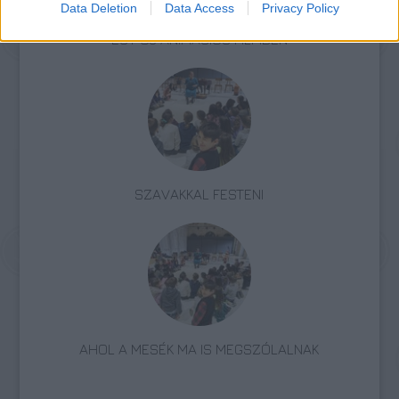
Data Deletion
Data Access
Privacy Policy
DICKENS MESÉLI EL JÉZUS KRISZTUS ÉLETÉT
EGY ÚJ ANIMÁCIÓS FILMBEN
SZAVAKKAL FESTENI
AHOL A MESÉK MA IS MEGSZÓLALNAK