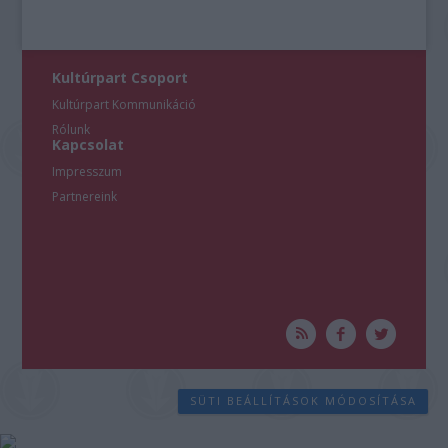
Kultúrpart Csoport
Kultúrpart Kommunikáció
Rólunk
Kapcsolat
Impresszum
Partnereink
SÜTI BEÁLLÍTÁSOK MÓDOSÍTÁSA