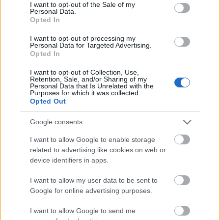
consent section.
I want to opt-out of the Sale of my
kekszeket és a
Personal Data.
málnaszörpöt. Az
Opted In
egész koffer tele volt
I want to opt-out of processing my
őrölt keksszel és
Personal Data for Targeted Advertising.
málnaszörppel. Csak
Opted In
az volt benne, más semmi. Majszolta a
I want to opt-out of Collection, Use,
kekszet, aztán gargarizált a málnaszörppel,
Retention, Sale, and/or Sharing of my
nézte a vonatokat, a vonatokban ülő, álló
Personal Data that Is Unrelated with the
Purposes for which it was collected.
embereket. S a majszolások, gargarizálások
Opted Out
eljutottak a vonatfülkékbe, besuhantak a
nyitott ablakokon, a szellőzőnyílásokon, a
Google consents
gőzös kipufogóján, a kulcslyukon, bejutottak
I want to allow Google to enable storage
az emberek közé, mire:
related to advertising like cookies on web or
device identifiers in apps.
- Hahh, de meleg lett hirtelen, hahh! -
legyezte újsággal piros fejét egy néni.
I want to allow my user data to be sent to
Google for online advertising purposes.
- Történik a jó! - dugták ki fejüket a
csomagokból a teniszütők és a
I want to allow Google to send me