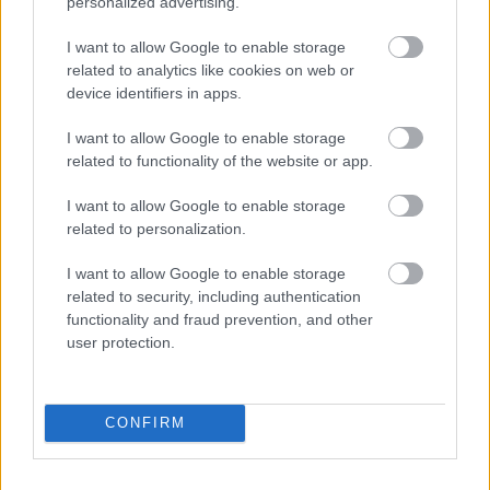
rövidnadrágok.
personalized advertising.
I want to allow Google to enable storage
- Még kétszer megáll a vonat, s ott lesz papó,
related to analytics like cookies on web or
s a vízimalom - mondta egy kisfiú.
device identifiers in apps.
S mindenki nyarassá változott, mert köröttük
I want to allow Google to enable storage
majszolt és gargalizált a nyár.
related to functionality of the website or app.
Forrás:
Pozsonyi Pagony
I want to allow Google to enable storage
related to personalization.
I want to allow Google to enable storage
related to security, including authentication
Mese
Gyermek
HetiMese
functionality and fraud prevention, and other
user protection.
CONFIRM