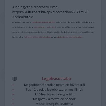
A bejegyzés trackback címe:
https://kulturpart.hu/api/trackback/id/7897920
Kommentek:
A hozzászólások a
vonatkozó jogszabályok
értelmében felhasználói tartalomnak
minősülnek, értük a
szolgáltatás technikai
üzemeltetője semmilyen felelősséget
nem vállal, azokat nem ellenőrzi. Kifogás esetén forduljon a blog szerkesztőjéhez.
Részletek a
Felhasználási feltételekben
és az
adatvédelmi tájékoztatóban
.
Legolvasottabb
Megdöbbentő fotók a néptelen fővárosról
Top 10: ezek a legjobb szerelmes filmek
A 10 legütősebb drogos film
Megjöttek a meztelen hősnők
Meztelenség és anatómia