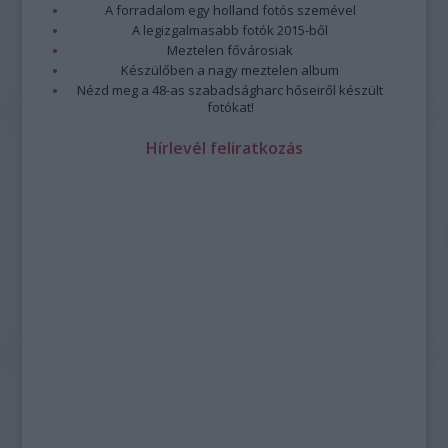
A forradalom egy holland fotós szemével
A legizgalmasabb fotók 2015-ből
Meztelen fővárosiak
Készülőben a nagy meztelen album
Nézd meg a 48-as szabadságharc hőseiről készült
fotókat!
Hírlevél feliratkozás