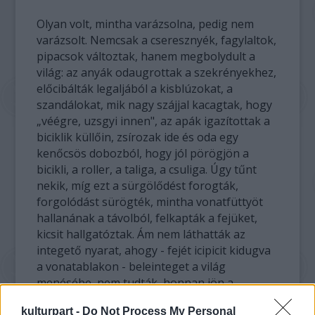
Olyan volt, mintha varázsolna, pedig nem
varázsolt. Nemcsak a cseresznyék, fagylaltok,
pipacsok változtak, hanem megbolydult a
világ: az anyák odaugrottak a szekrényekhez,
előcibálták legaljából a kisblúzokat, a
szandálokat, mik nagy szájjal kacagtak, hogy
„véégre, uzsgyi innen", az apák igazítottak a
biciklik küllőin, zsírozak ide és oda egy
kenőcsös dobozból, hogy jól pörögjön a
bicikli, a roller, a taliga, a csuliga. Úgy tűnt
nekik, míg ezt a sürgölődést forogták,
forgolódást sürögték, mintha vonatfüttyöt
hallanának a távolból, felkapták a fejüket,
kicsit hallgatóztak. Ám nem láthatták az
integető nyarat, ahogy - fejét icipicit kidugva
a vonatablakon - beleinteget a világ
menésébe, nem tudták, honnan jön a
változás.
kulturpart -
Do Not Process My Personal