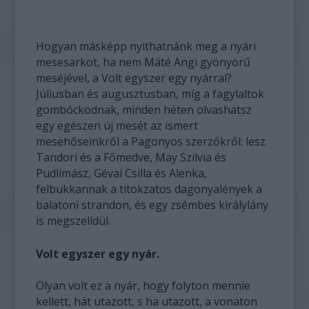
Hogyan másképp nyithatnánk meg a nyári
mesesarkot, ha nem Máté Angi gyönyörű
meséjével, a Volt egyszer egy nyárral?
Júliusban és augusztusban, míg a fagylaltok
gombóckodnak, minden héten olvashatsz
egy egészen új mesét az ismert
mesehőseinkről a Pagonyos szerzőkről: lesz
Tandori és a Főmedve, May Szilvia és
Pudlimász, Gévai Csilla és Alenka,
felbukkannak a titokzatos dagonyalények a
balatoni strandon, és egy zsémbes királylány
is megszelídül.
Volt egyszer egy nyár.
Olyan volt ez a nyár, hogy folyton mennie
kellett, hát utazott, s ha utazott, a vonaton