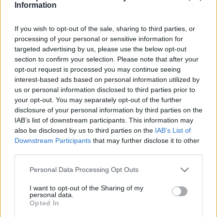
Information
A nyár úgy gondolta, idő múltával, hogy
hosszú volt az utazás, és hosszú volt az
If you wish to opt-out of the sale, sharing to third parties, or
utazásban a hadonászás, hát legyen az, hogy
processing of your personal or sensitive information for
megérkezett.
targeted advertising by us, please use the below opt-out
section to confirm your selection. Please note that after your
Lekászálódott a vonatról egy állomáson.
opt-out request is processed you may continue seeing
Húzta a koffert, törölgette a homlokát, majd
interest-based ads based on personal information utilized by
leült az állomás padjára.
us or personal information disclosed to third parties prior to
your opt-out. You may separately opt-out of the further
disclosure of your personal information by third parties on the
Már nem tudta egészen pontosan, hogy le
IAB’s list of downstream participants. This information may
akart-e szállni vagy sem, de ez most így jó
also be disclosed by us to third parties on the
IAB’s List of
volt: ülni, törölgetni, szuszogni.
Downstream Participants
that may further disclose it to other
third parties.
A vonatok haladtak, némelyik megállás
nélkül, némelyik megállva.
Please note that this website/app uses one or more Google
Personal Data Processing Opt Outs
services and may gather and store information including but
not limited to your visit or usage behaviour. You may click to
I want to opt-out of the Sharing of my
A nyár ült az állomás
personal data.
grant or deny consent to Google and its third-party tags to
padján, elővette a
Opted In
use your data for below specified purposes in below Google
kofferből az őrölt