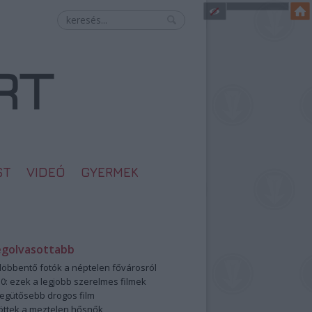
ST
VIDEÓ
GYERMEK
egolvasottabb
öbbentő fotók a néptelen fővárosról
0: ezek a legjobb szerelmes filmek
legütősebb drogos film
öttek a meztelen hősnők