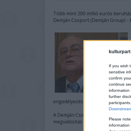
Több mint 200 millió eurós beruház
Demján Csoport (Demján Group) - kö
kulturpart
If you wish 
sensitive in
confirm you
continue se
information 
further disc
engedélyezési eljárást követően két
participants
Downstream 
A Demján Csoport az Inveszt-Sztroj 
Please note
megvalósítás lehetőségét a város 
information 