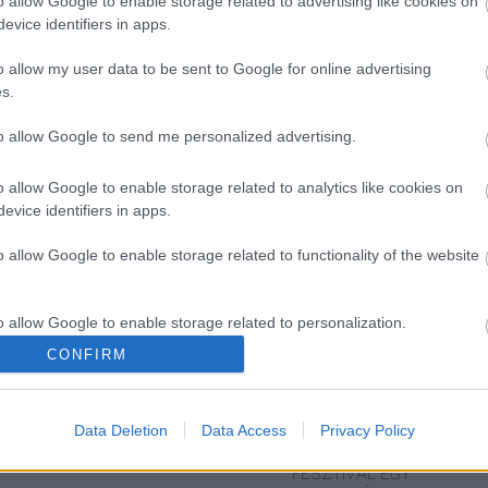
t. összesen 2 milliárd euró értékben fejlesztett
o allow Google to enable storage related to advertising like cookies on
evice identifiers in apps.
uró - többnyire vegyes hasznosítású - fejlesztés
ező években - áll a közleményben.
o allow my user data to be sent to Google for online advertising
s.
to allow Google to send me personalized advertising.
o allow Google to enable storage related to analytics like cookies on
evice identifiers in apps.
o allow Google to enable storage related to functionality of the website
o allow Google to enable storage related to personalization.
CONFIRM
o allow Google to enable storage related to security, including
cation functionality and fraud prevention, and other user protection.
VILÁGZENÉK A
LÉTEZIK
A HEGEDŰ
LEGJOBB
GYÓGYÍTÓ
ÜNNEPE: HÁROM
Data Deletion
Data Access
Privacy Policy
MINŐSÉGBEN
MÚZEUM?!
NAPOS
FESZTIVÁL EGY