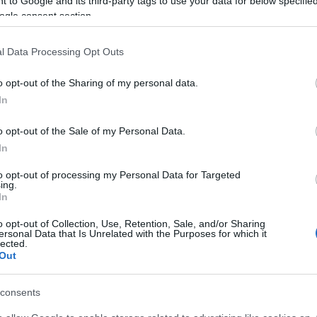
 to Google and its third-party tags to use your data for below specifi
együttes tervezője a budapesti Művészetek
ogle consent section.
zeti Oscar-díjat is elnyerő Zoboki Gábor, a Zoboki-
tője és munkatársai, akik helyi építészirodákkal,
l Data Processing Opt Outs
ék meg a Vasziljevszkij-sziget új látványosságát -
o opt-out of the Sharing of my personal data.
In
a Demján Csoport elnökét, aki szerint a
létrejöttével lehetővé válik a város egyik
o opt-out of the Sale of my Personal Data.
 sikerrel pályázhat az Európa Kulturális Fővárosa
In
to opt-out of processing my Personal Data for Targeted
ing.
ogy a méltán ismert és elismert Szentpétervári
In
és kényelmesebb helyszínre költözhessen. Az
több ezer új munkahely jön létre, orosz
o opt-out of Collection, Use, Retention, Sale, and/or Sharing
ersonal Data that Is Unrelated with the Purposes for which it
tők vesznek részt a munkában" - mondta Demján
lected.
Out
 működő TriGranit Európa egyik legnagyobb
consents
i vállalata, amely Közép-Kelet-Európa 7 országában