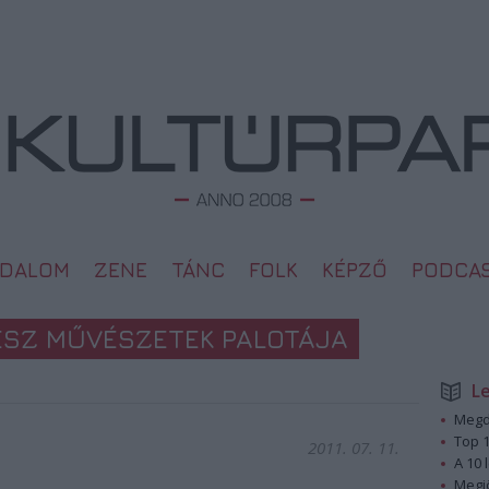
ODALOM
ZENE
TÁNC
FOLK
KÉPZŐ
PODCA
ESZ MŰVÉSZETEK PALOTÁJA
L
Megd
Top 1
2011. 07. 11.
A 10 
Megj