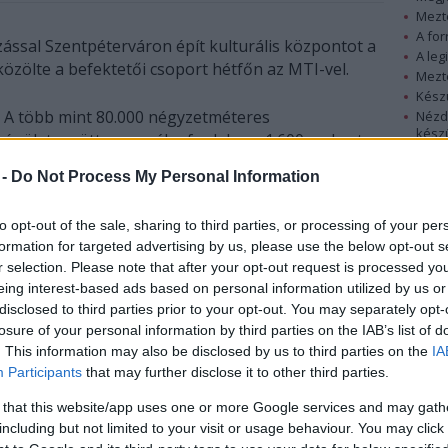
Mezt
A fo
ással Szentpéterváron épít kulturális központot a
A leg
zölte a befektetői csoport hétfőn az MTI-vel.
Mezt
Kész
A több mint 80.000 négyzetméteres
Nézd
készü
épületegyüttes magába foglal egy 1.600 embert
befogadó, világszínvonalú koncerttermet, egy
Hírle
 -
Do Not Process My Personal Information
kiállítási központot, és egy 2.500 fős konferencia-
és rendezvényközpontot is - olvasható a
to opt-out of the sale, sharing to third parties, or processing of your per
közleményben.
formation for targeted advertising by us, please use the below opt-out s
A PPP-konstrukcióban (a köz- és magánszféra
r selection. Please note that after your opt-out request is processed y
együttműködésében) megvalósuló beruházásban
eing interest-based ads based on personal information utilized by us or
a Demján Csoport irányítása alatt álló TriGranit
disclosed to third parties prior to your opt-out. You may separately opt-
Fejlesztési Zrt. működik közre, a tervek szerint az
losure of your personal information by third parties on the IAB’s list of
 éven belül felépülhet az új központ.
. This information may also be disclosed by us to third parties on the
IA
Participants
that may further disclose it to other third parties.
nevű orosz vállalatával két fordulóban nyerte el a
 that this website/app uses one or more Google services and may gath
PPP-pályázatán.
including but not limited to your visit or usage behaviour. You may click 