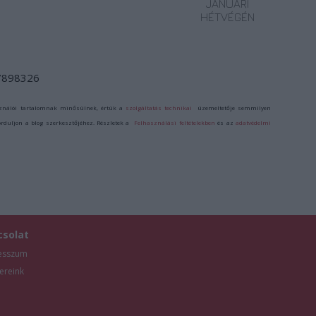
JANUÁRI
HÉTVÉGÉN
/7898326
ználói tartalomnak minősülnek, értük a
szolgáltatás technikai
üzemeltetője semmilyen
forduljon a blog szerkesztőjéhez. Részletek a
Felhasználási feltételekben
és az
adatvédelmi
csolat
esszum
ereink