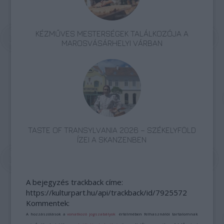
KÉZMŰVES MESTERSÉGEK TALÁLKOZÓJA A
MAROSVÁSÁRHELYI VÁRBAN
TASTE OF TRANSYLVANIA 2026 – SZÉKELYFÖLD
ÍZEI A SKANZENBEN
A bejegyzés trackback címe:
https://kulturpart.hu/api/trackback/id/7925572
Kommentek:
A hozzászólások a
vonatkozó jogszabályok
értelmében felhasználói tartalomnak