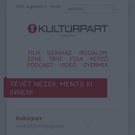
2026. augusztus 9. – Emőd
FILM
SZÍNHÁZ
IRODALOM
ZENE
TÁNC
FOLK
KÉPZŐ
PODCAST
VIDEÓ
GYERMEK
TÉVÉT NÉZEK, MENTS KI
INNEN!
Kultúrpart
a szerző friss bejegyzései