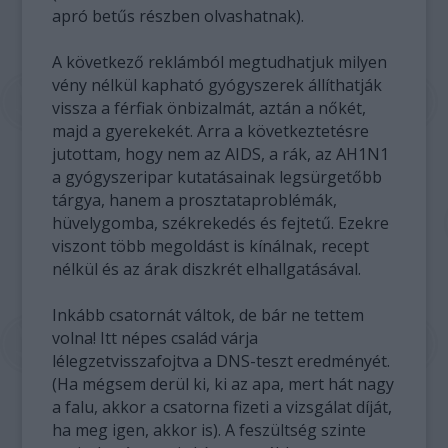
apró betűs részben olvashatnak).
A következő reklámból megtudhatjuk milyen
vény nélkül kapható gyógyszerek állíthatják
vissza a férfiak önbizalmát, aztán a nőkét,
majd a gyerekekét. Arra a következtetésre
jutottam, hogy nem az AIDS, a rák, az AH1N1
a gyógyszeripar kutatásainak legsürgetőbb
tárgya, hanem a prosztataproblémák,
hüvelygomba, székrekedés és fejtetű. Ezekre
viszont több megoldást is kínálnak, recept
nélkül és az árak diszkrét elhallgatásával.
Inkább csatornát váltok, de bár ne tettem
volna! Itt népes család várja
lélegzetvisszafojtva a DNS-teszt eredményét.
(Ha mégsem derül ki, ki az apa, mert hát nagy
a falu, akkor a csatorna fizeti a vizsgálat díját,
ha meg igen, akkor is). A feszültség szinte