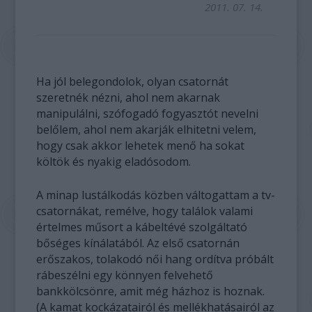
2011. 07. 14.
Ha jól belegondolok, olyan csatornát
szeretnék nézni, ahol nem akarnak
manipulálni, szófogadó fogyasztót nevelni
belőlem, ahol nem akarják elhitetni velem,
hogy csak akkor lehetek menő ha sokat
költök és nyakig eladósodom.
A minap lustálkodás közben váltogattam a tv-
csatornákat, remélve, hogy találok valami
értelmes műsort a kábeltévé szolgáltató
bőséges kínálatából. Az első csatornán
erőszakos, tolakodó női hang ordítva próbált
rábeszélni egy könnyen felvehető
bankkölcsönre, amit még házhoz is hoznak.
(A kamat kockázatairól és mellékhatásairól az