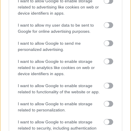
I want to allow Google to enable storage
államnak, a kamatokat ezegyszer én kapjam.
related to advertising like cookies on web or
Itt nézhetek hiteles tudományos műsorokat.
device identifiers in apps.
A beszélgetős műsorokban tudósok és
művészek osztják meg velünk gondolataikat.
I want to allow my user data to be sent to
Nézhetek színvonalas műveltségi
Google for online advertising purposes.
vetélkedőket, színházi előadásokat.
I want to allow Google to send me
personalized advertising.
Ha jól belegondolok, olyan csatornát
szeretnék nézni, ahol nem akarnak
I want to allow Google to enable storage
manipulálni, szófogadó fogyasztót nevelni
related to analytics like cookies on web or
belőlem, ahol nem akarják elhitetni velem,
device identifiers in apps.
hogy csak akkor lehetek menő ha sokat
költök és nyakig eladósodom. Nem akarom
I want to allow Google to enable storage
az aktuális politikai érdekeket szolgálni és
related to functionality of the website or app.
két hosszú reklámblokk közt egy rövid
I want to allow Google to enable storage
kommerszfilmet nézni.
related to personalization.
Ilyen csatorna sajnos nincs, mert a minőség,
a kultúra és a hiteles hírközlés nem
I want to allow Google to enable storage
kifizetődő. Még csak tizenkilenc éves vagyok,
related to security, including authentication