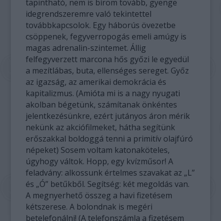
tapintható, nem is bírom tovább, gyenge
idegrendszeremre való tekintettel
továbbkapcsolok. Egy háborús övezetbe
csöppenek, fegyverropogás emeli amúgy is
magas adrenalin-szintemet. Állig
felfegyverzett marcona hős győzi le egyedül
a mezítlábas, buta, ellenséges sereget. Győz
az igazság, az amerikai demokrácia és
kapitalizmus. (Amióta mi is a nagy nyugati
akolban bégetünk, számítanak önkéntes
jelentkezésünkre, ezért jutányos áron mérik
nekünk az akciófilmeket, hátha segítünk
erőszakkal boldoggá tenni a primitív olajfúró
népeket) Sosem voltam katonaköteles,
úgyhogy váltok. Hopp, egy kvízműsor! A
feladvány: alkossunk értelmes szavakat az „L”
és „Ó” betűkből. Segítség: két megoldás van.
A megnyerhető összeg a havi fizetésem
kétszerese. A bolondnak is megéri
betelefonálni! (A telefonszámla a fizetésem