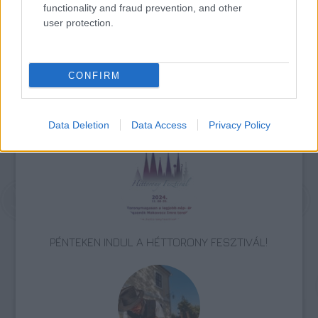
örök optimista ámde nem hülye, úgyhogy
functionality and fraud prevention, and other
türelmesen várom álmaim tévéadóját. Addig
user protection.
is kézbe veszek egy könyvet és olvasok…
CONFIRM
Erdély
Nagyvárad
Tv-műsor
Data Deletion
Data Access
Privacy Policy
PÉNTEKEN INDUL A HÉTTORONY FESZTIVÁL!