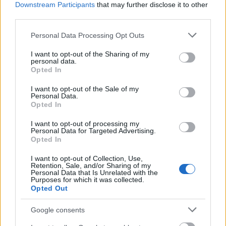
Megnyomom a távirányító gombját, máris
Downstream Participants
that may further disclose it to other
egy celeb konyhájában vagyok. A szobából
third parties.
sztárkollégák affektáló, egymást túlkiabáló
Please note that this website/app uses one or more Google
Personal Data Processing Opt Outs
zsivalya hallatszik ki. Szerencsére nem látják,
services and may gather and store information including but
hogy a konyhában a család macskája a
not limited to your visit or usage behaviour. You may click to
I want to opt-out of the Sharing of my
főkóstoló és, hogy a műköröm beleesett a
personal data.
grant or deny consent to Google and its third-party tags to
Opted In
levesbe.
use your data for below specified purposes in below Google
consent section.
I want to opt-out of the Sale of my
Elszaladt az idő. Este van. Kultúréhségem
Personal Data.
Opted In
megmaradt, de érzelmileg fel fogok töltődni,
hiszen szurkolhatok egy nagy művésznek,
I want to opt-out of processing my
hogy rátaláljon az igazira. Ez olyan
Personal Data for Targeted Advertising.
Opted In
romantikus! Illúzióimat azonban hamar
lerombolták a feleségjelöltek. A vőlegény épp
I want to opt-out of Collection, Use,
intelligencia tesztjeiket elemzi. Szerencsére
Retention, Sale, and/or Sharing of my
Personal Data that Is Unrelated with the
mindegyiküké negatív.
Purposes for which it was collected.
Kikapcsolom a tv-t és eljátszadozom a
Opted Out
gondolattal, hogy átkapcsolok egy nemlétező
Google consents
csatornára, ahol a bankhitelt Matuzsálemmel
népszerűsítik, sőt én is kölcsönadhatok az