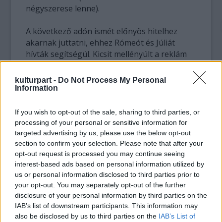
négyszerese lenne).
A következő adón ismét előnyös hitelhez
akarnak juttatni, ehhez Rómeót és Júliát
hívták segítségül. Kicsit mellényúlt a reklám
kiagyalója, hiszen e két fiatalon meghalt
hőssel egy banknak sem érdemes hosszú
kulturpart -
Do Not Process My Personal
lejáratú hitelszerződést kötni. A drámai
Information
hangulatot enyhítendő, nagyon is prózai,
undorító férgecskék kiáltoznak segítségért a
If you wish to opt-out of the sale, sharing to third parties, or
WC pereme alól, miután a szorgalmas
processing of your personal or sensitive information for
háziasszony betáncolt tűsarkain egy doboz
targeted advertising by us, please use the below opt-out
section to confirm your selection. Please note that after your
baktériumölő szerrel.
opt-out request is processed you may continue seeing
Inkább nézem a teleshop-ot. Itt egy újabb
interest-based ads based on personal information utilized by
csodagép: mindent vág és reszel, becsavarja a
us or personal information disclosed to third parties prior to
villanykörtét, és nem csak megfőzi reggel a
your opt-out. You may separately opt-out of the further
kávét, hanem ágyba is hozza nekem. Az ára
disclosure of your personal information by third parties on the
olyan sok számjegyű, hogy ki sem tudom
IAB’s list of downstream participants. This information may
olvasni, de az biztos, hogy 999-re végződik.
also be disclosed by us to third parties on the
IAB’s List of