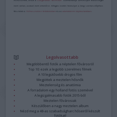
minősülnek, értük a
szolgáltatás technikai
üzemeltetője semmilyen felelősséget
nem vállal, azokat nem ellenőrzi. Kifogás esetén forduljon a blog szerkesztőjéhez.
Részletek a
Felhasználási feltételekben
és az
adatvédelmi tájékoztatóban
.
Legolvasottabb
Megdöbbentő fotók a néptelen fővárosról
Top 10: ezek a legjobb szerelmes filmek
A 10 legütősebb drogos film
Megjöttek a meztelen hősnők
Meztelenség és anatómia
A forradalom egy holland fotós szemével
A legizgalmasabb fotók 2015-ből
Meztelen fővárosiak
Készülőben a nagy meztelen album
Nézd meg a 48-as szabadságharc hőseiről készült
fotókat!