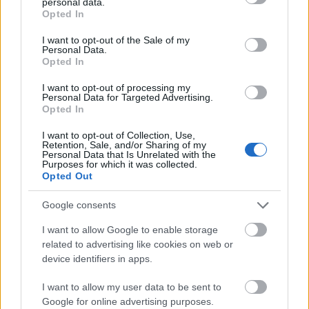
personal data.
grant or deny consent to Google and its third-party tags to
tartott hasonló, de kisebb méretű akciókat.
Opted In
use your data for below specified purposes in below Google
Egyik ilyen alkalommal szintén egyenruhában
consent section.
I want to opt-out of the Sale of my
lefutották a 21 kilométeres RunMelb
Personal Data.
félmaratont.
Opted In
I want to opt-out of processing my
Frenck akciójával a Starlight alapítványt
Personal Data for Targeted Advertising.
támogatja, mely az életveszélyes beteg
Opted In
gyermekek segítésére jött létre.
I want to opt-out of Collection, Use,
Retention, Sale, and/or Sharing of my
Personal Data that Is Unrelated with the
Purposes for which it was collected.
Opted Out
Star Wars
Ausztrália
Lavór
Google consents
I want to allow Google to enable storage
related to advertising like cookies on web or
device identifiers in apps.
I want to allow my user data to be sent to
Google for online advertising purposes.