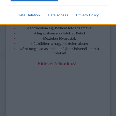
Megdöbbentő fotók a néptelen fővárosról
Top 10: ezek a legjobb szerelmes filmek
A 10 legütősebb drogos film
Data Deletion
Data Access
Privacy Policy
Megjöttek a meztelen hősnők
Meztelenség és anatómia
A forradalom egy holland fotós szemével
A legizgalmasabb fotók 2015-ből
Meztelen fővárosiak
Készülőben a nagy meztelen album
Nézd meg a 48-as szabadságharc hőseiről készült
fotókat!
Hírlevél feliratkozás