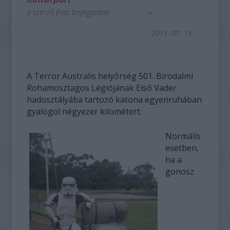
a szerző friss bejegyzései
2011. 07. 15.
A Terror Australis helyőrség 501. Birodalmi
Rohamosztagos Légiójának Első Vader
hadosztályába tartozó katona egyenruhában
gyalogol négyezer kilométert.
Normális
esetben,
ha a
gonosz