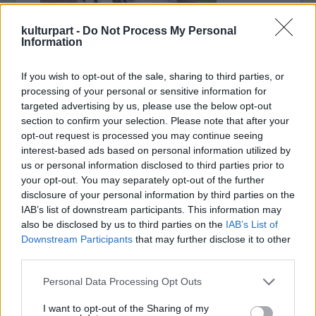
kulturpart -
Do Not Process My Personal
Information
If you wish to opt-out of the sale, sharing to third parties, or
processing of your personal or sensitive information for
targeted advertising by us, please use the below opt-out
French gyalogtúra közben.
section to confirm your selection. Please note that after your
birodalom katonáinak vonulásáról hallunk,
opt-out request is processed you may continue seeing
interest-based ads based on personal information utilized by
akkor nem gondolunk túl sok jóra. Ez
us or personal information disclosed to third parties prior to
azonban nem egy normális eset. Jacob French
your opt-out. You may separately opt-out of the further
a Terror Australis helyőrség 501. Briodalmi
disclosure of your personal information by third parties on the
Rohamosztagos Légiójának Első Vader
IAB’s list of downstream participants. This information may
hadosztályába tartozó katona egy ausztráliai
also be disclosed by us to third parties on the
IAB’s List of
férfi, aki gyerekeknek gyűjt egy egész
Downstream Participants
that may further disclose it to other
Ausztráliát átszelő gyalogtúrával.
third parties.
Please note that this website/app uses one or more Google
A férfi rohamosztagos egyenruhájában teszi
Personal Data Processing Opt Outs
services and may gather and store information including but
meg a 3947 kilométeres utat. French – alias
not limited to your visit or usage behaviour. You may click to
I want to opt-out of the Sharing of my
TK-6283 – bajtársaival már korábban is