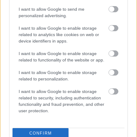
MAGYAR ILLUSZTRÁTOR KÉSZÍTETT POSZTERT
I want to allow Google to send me
AZ ÚJ STAR WARS SOROZATHOZ
personalized advertising.
I want to allow Google to enable storage
related to analytics like cookies on web or
A bejegyzés trackback címe:
device identifiers in apps.
https://kulturpart.hu/api/trackback/id/7898654
Kommentek:
I want to allow Google to enable storage
A hozzászólások a
vonatkozó jogszabályok
értelmében felhasználói tartalomnak
related to functionality of the website or app.
minősülnek, értük a
szolgáltatás technikai
üzemeltetője semmilyen felelősséget
nem vállal, azokat nem ellenőrzi. Kifogás esetén forduljon a blog szerkesztőjéhez.
I want to allow Google to enable storage
Részletek a
Felhasználási feltételekben
és az
adatvédelmi tájékoztatóban
.
related to personalization.
I want to allow Google to enable storage
related to security, including authentication
functionality and fraud prevention, and other
user protection.
Legolvasottabb
CONFIRM