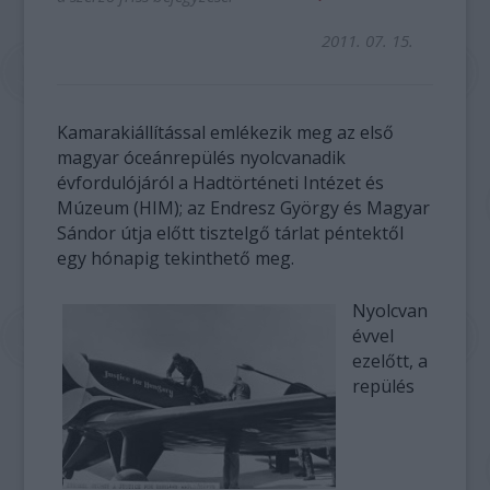
2011. 07. 15.
Kamarakiállítással emlékezik meg az első
magyar óceánrepülés nyolcvanadik
évfordulójáról a Hadtörténeti Intézet és
Múzeum (HIM); az Endresz György és Magyar
Sándor útja előtt tisztelgő tárlat péntektől
egy hónapig tekinthető meg.
Nyolcvan
évvel
ezelőtt, a
repülés