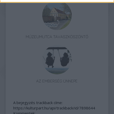
MÚZEUMUTCA TAVASZKÖSZÖNTŐ
AZ EMBERSÉG ÜNNEPE
A bejegyzés trackback címe:
https://kulturpart.hu/api/trackback/id/7898644
Kommentek: