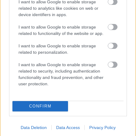
I want to allow Google to enable storage
A 80 éves a magyar óceánrepülés című
related to analytics like cookies on web or
kamarakiállítás augusztus 14-ig látogatható
device identifiers in apps.
a Hadtörténeti Intézet és Múzeum aulájában.
I want to allow Google to enable storage
related to functionality of the website or app.
Forrás:
MTI
I want to allow Google to enable storage
related to personalization.
I want to allow Google to enable storage
Történelem
Kiállítás
Siker
I. Világháború
Hadtörténeti
related to security, including authentication
Múzeum
Képző
functionality and fraud prevention, and other
user protection.
CONFIRM
LÉTEZIK GYÓGYÍTÓ MÚZEUM?!
Data Deletion
Data Access
Privacy Policy