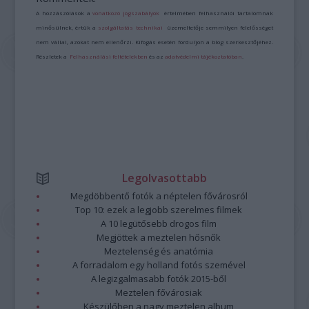
A hozzászólások a
vonatkozó jogszabályok
értelmében felhasználói tartalomnak
minősülnek, értük a
szolgáltatás technikai
üzemeltetője semmilyen felelősséget
nem vállal, azokat nem ellenőrzi. Kifogás esetén forduljon a blog szerkesztőjéhez.
Részletek a
Felhasználási feltételekben
és az
adatvédelmi tájékoztatóban
.
Legolvasottabb
Megdöbbentő fotók a néptelen fővárosról
Top 10: ezek a legjobb szerelmes filmek
A 10 legütősebb drogos film
Megjöttek a meztelen hősnők
Meztelenség és anatómia
A forradalom egy holland fotós szemével
A legizgalmasabb fotók 2015-ből
Meztelen fővárosiak
Készülőben a nagy meztelen album