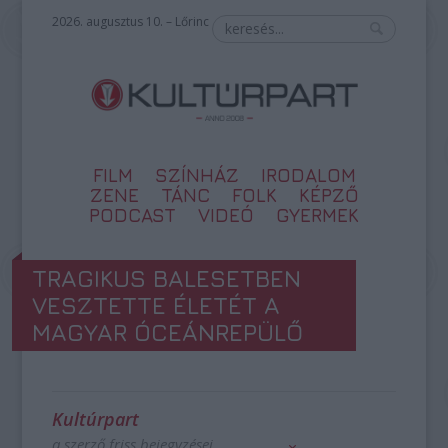
2026. augusztus 10. – Lőrinc
FILM
SZÍNHÁZ
IRODALOM
ZENE
TÁNC
FOLK
KÉPZŐ
PODCAST
VIDEÓ
GYERMEK
TRAGIKUS BALESETBEN
VESZTETTE ÉLETÉT A
MAGYAR ÓCEÁNREPÜLŐ
Kultúrpart
a szerző friss bejegyzései