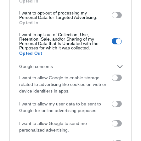
Opted In
kitüntetések mellett a látogató
megismerheti, milyen felszereléssel harcolt
I want to opt-out of processing my
pilótaként az I. világháborúban Magyar
Personal Data for Targeted Advertising.
Opted In
Sándor és Endresz György. Az Osztrák-
Magyar Monarchia légiflottáját az antant
I want to opt-out of Collection, Use,
haderő leszerelte, ezért is számít
Retention, Sale, and/or Sharing of my
Personal Data that Is Unrelated with the
különlegességnek egy I. világháborús harci
Purposes for which it was collected.
gép függőleges vezérsíkja - emelte ki Reider
Opted Out
Mónika.
Google consents
Repülőgépdarabok a következő vitrinben is
I want to allow Google to enable storage
találhatók, a Justice for Hungary maradványai
related to advertising like cookies on web or
azonban már Endresz György tragikus
device identifiers in apps.
balesetére emlékeztetnek. Az óceánrepülés
előkészületeit, a mátyásföldi várakozás
I want to allow my user data to be sent to
Google for online advertising purposes.
pillanatait és a pilóták ünneplését a tablók
számos fotográfiával idézik fel, de érdekes a
I want to allow Google to send me
rövidesen kibontakozó kultusz számos
personalized advertising.
emléke is.