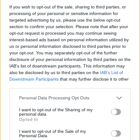
kilométeres átlagsebességet, valamint
If you wish to opt-out of the sale, sharing to third parties, or
Amerikából indulva Európa felé addig még
processing of your personal or sensitive information for
targeted advertising by us, please use the below opt-out
senki sem jutott ilyen messzire a szárazföld
section to confirm your selection. Please note that after your
belsejébe, mint ők.
opt-out request is processed you may continue seeing
interest-based ads based on personal information utilized by
Sajnálatos módon Endresz György nem
us or personal information disclosed to third parties prior to
élvezhette sokáig a dicsőséget: a következő
your opt-out. You may separately opt-out of the further
évben Rómában halálos balesetet szenvedett
disclosure of your personal information by third parties on the
a Justice for Hungary-vel - emlékezett Juhász
IAB’s list of downstream participants. This information may
István.
also be disclosed by us to third parties on the
IAB’s List of
Downstream Participants
that may further disclose it to other
Mint Reider Mónika, a 80 éves a magyar
third parties.
óceánrepülés című kamarakiállítás rendezője
Please note that this website/app uses one or more Google
Personal Data Processing Opt Outs
az MTI-nek elmondta, a múzeumban három
services and may gather and store information including but
vitrin és hat tabló idézi fel a nyolcvan évvel
not limited to your visit or usage behaviour. You may click to
I want to opt-out of the Sharing of my
ezelőtti vállalkozás történetét, előzményeit
personal data.
grant or deny consent to Google and its third-party tags to
Opted In
és utóéletét.
use your data for below specified purposes in below Google
consent section.
I want to opt-out of the Sale of my
Korabeli fotográfiák, dokumentumok és
Personal Data.