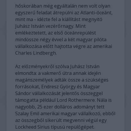
hőskorában még egyáltalán nem volt olyan
egyszerű feladat átrepülni az Atlanti-óceánt,
mint ma - idézte fel a kiállítást megnyitó
Juhász István vezérőrnagy. Mint
emlékeztetett, az első óceánrepülést
mindössze négy évvel a két magyar pilóta
vállalkozása előtt hajtotta végre az amerikai
Charles Lindbergh.
Az előzményekről szólva Juhász István
elmondta: a vakmerő útra annak idején
magánszemélyek adták össze a szükséges
forrásokat, Endresz György és Magyar
Sándor vállalkozását jelentős összeggel
támogatta például Lord Rothermere. Nála is
nagyobb, 25 ezer dolláros adományt tett
Szalay Emil amerikai magyar vállalkozó, ebből
az összegből sikerült megvenni végül egy
Lockheed Sirius típusú repülőgépet.