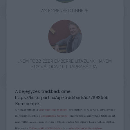
AZ EMBERSÉG ÜNNEPE
„NEM TÖBB EZER EMBERRE UTAZUNK, HANEM
EGY VÁLOGATOTT TÁRSASÁGRA”
A bejegyzés trackback címe:
https://kulturpart.hu/api/trackback/id/7898666
Kommentek:
A hozzászólások a
vonatkozó jogszabályok
értelmében felhasználói tartalomnak
minősülnek, értük a
szolgáltatás technikai
üzemeltetője semmilyen felelősséget
nem vállal, azokat nem ellenőrzi. Kifogás esetén forduljon a blog szerkesztőjéhez.
Részletek a
Felhasználási feltételekben
és az
adatvédelmi tájékoztatóban
.