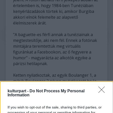
értelemben is, hogy 1984-ben Tunéziában
kenyérlázadások törtek ki, amikor Burgiba
akkori elnök felemelte az alapvető
élelmiszerek árát.
"A baguette-es férfi annak a tunéziainak a
megtestesítője, aki nem fél. Ennek a fotónak
mintájára teremtettük meg virtuális
figuránkat a Facebookon, az ő fegyvere a
humor" - magyarázta az alkotók egyike a
párizsi hetilapnak.
Ketten nyilatkoztak, az egyik Boulanger 1, a
másik Boulanger 2 néven mutatkozott be (a
szó jelentése: pék).
kulturpart -
Do Not Process My Personal
Information
Az epizódok az amerikai rajzfilmsorozatok
stílusában utalnak a tunéziai eseményekre,
If you wish to opt-out of the sale, sharing to third parties, or
tükrözve azt is, hogy az arab tavasz első
processing of your personal or sensitive information for