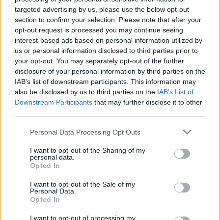
lázadói elégedetlenek a változások ütemével.
targeted advertising by us, please use the below opt-out
A Le Point felidézi a legutóbbi epizódot,
section to confirm your selection. Please note that after your
amelyben Khobza kapitányt egy
opt-out request is processed you may continue seeing
tévéműsorba hívják meg, ahol mind ő, mind a
interest-based ads based on personal information utilized by
riporter, de még a mikrofonok is kivétel
us or personal information disclosed to third parties prior to
nélkül a csatorna tulajdonosának dicséretét
your opt-out. You may separately opt-out of the further
disclosure of your personal information by third parties on the
zengik. A tunéziai nézők persze tudják, hogy
IAB’s list of downstream participants. This information may
a Hannibal TV-ről van szó: ezt a
also be disclosed by us to third parties on the
IAB’s List of
magáncsatornát még Ben Ali bukása előtt
Downstream Participants
that may further disclose it to other
indította Larbi Naszra magánvállalkozó. Az
third parties.
interneten sokan gúnyolják az adót,
amelynek újságírói egymással versengenek a
Please note that this website/app uses one or more Google
Personal Data Processing Opt Outs
tulajdonos méltatásában.
services and may gather and store information including but
not limited to your visit or usage behaviour. You may click to
I want to opt-out of the Sharing of my
personal data.
grant or deny consent to Google and its third-party tags to
Boulanger 1 óvatosan beszél Khobza
Opted In
use your data for below specified purposes in below Google
kapitány hatásáról. "Megpróbálunk elérni
consent section.
I want to opt-out of the Sale of my
valamit, spontán módon reagálunk a
Personal Data.
dolgokra, de a média átalakulásához évekre
Opted In
lesz szükség, mivel messze elmaradnak a
I want to opt-out of processing my