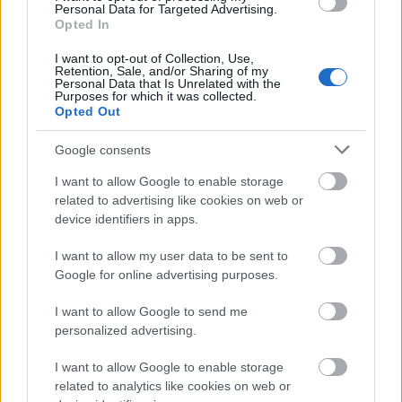
tunéziai társadalom változása mögött" - fejti
Personal Data for Targeted Advertising.
ki. A politikai pártok jobbára belenyugodtak a
Opted In
Facebook-figura csípős megjegyzéseibe, csak
I want to opt-out of Collection, Use,
egy iszlamista párt részéről érkeztek kritikák,
Retention, Sale, and/or Sharing of my
mert kifigurázták a párt elnökét - erre
Personal Data that Is Unrelated with the
Purposes for which it was collected.
azonban Khobza-kapitány rajongói
Opted Out
megadták a választ.
Google consents
A Facebook-figura hamarosan megjelenhet a
I want to allow Google to enable storage
tunéziai képernyőkön is. Még nem született
related to advertising like cookies on web or
megállapodás, de már több tunéziai és arab
device identifiers in apps.
tévé tett ajánlatot az epizódok sugárzására.
Az augusztusi ramadán böjti hónap idején,
I want to allow my user data to be sent to
amikor a tunéziaiak sokat tévéznek,
Google for online advertising purposes.
várhatólag tizenöt epizódot mutat be az
egyik adó.
I want to allow Google to send me
personalized advertising.
Egyelőre a vételárról folyik a tárgyalás, de a
I want to allow Google to enable storage
két Pék elmondta: csak a kész epizódokat
related to analytics like cookies on web or
hajlandók átadni, magának a figurának a