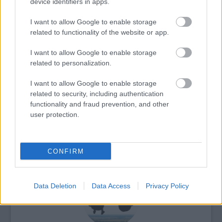
device identifiers in apps.
szerzői jogait nem. "Khobza kapitány minden
tunéziai közös tulajdona" - hangoztatják.
I want to allow Google to enable storage
related to functionality of the website or app.
A következő epizódban a baguette-es hős
Ben Ali és az igazságszolgáltatás viszonyát
I want to allow Google to enable storage
fogja elemezni. Egyelőre még csak a
related to personalization.
Facebookon.
I want to allow Google to enable storage
related to security, including authentication
Forrás:
MTI
functionality and fraud prevention, and other
user protection.
Facebook
Média
Tévé
Képző
CONFIRM
Data Deletion
Data Access
Privacy Policy