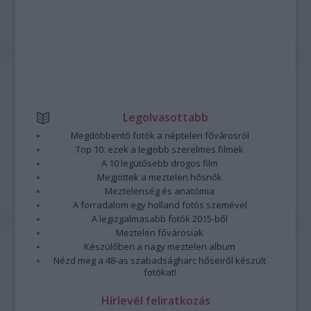
Legolvasottabb
Megdöbbentő fotók a néptelen fővárosról
Top 10: ezek a legjobb szerelmes filmek
A 10 legütősebb drogos film
Megjöttek a meztelen hősnők
Meztelenség és anatómia
A forradalom egy holland fotós szemével
A legizgalmasabb fotók 2015-ből
Meztelen fővárosiak
Készülőben a nagy meztelen album
Nézd meg a 48-as szabadságharc hőseiről készült
fotókat!
Hírlevél feliratkozás