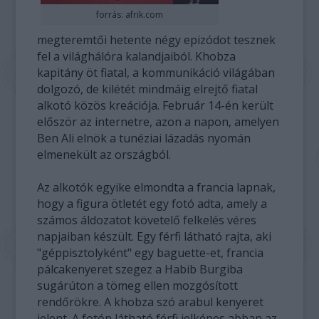
forrás: afrik.com
megteremtői hetente négy epizódot tesznek
fel a világhálóra kalandjaiból. Khobza
kapitány öt fiatal, a kommunikáció világában
dolgozó, de kilétét mindmáig elrejtő fiatal
alkotó közös kreációja. Február 14-én került
először az internetre, azon a napon, amelyen
Ben Ali elnök a tunéziai lázadás nyomán
elmenekült az országból.
Az alkotók egyike elmondta a francia lapnak,
hogy a figura ötletét egy fotó adta, amely a
számos áldozatot követelő felkelés véres
napjaiban készült. Egy férfi látható rajta, aki
"géppisztolyként" egy baguette-et, francia
pálcakenyeret szegez a Habib Burgiba
sugárúton a tömeg ellen mozgósított
rendőrökre. A khobza szó arabul kenyeret
jelent. A fotón látható férfi jelképes abban az