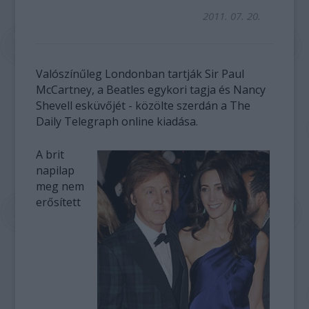
2011. 07. 20.
Valószínűleg Londonban tartják Sir Paul
McCartney, a Beatles egykori tagja és Nancy
Shevell esküvőjét - közölte szerdán a The
Daily Telegraph online kiadása.
A brit
napilap
meg nem
erősített