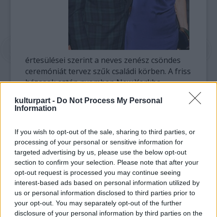
értesülései szerint a neves zenész csöndes
ceremóniát tervez szűk családi körben. A friss
házasok aztán nyomban New Yorkba
repülnek, és ott ünneplik meg a nászukat
kulturpart -
Do Not Process My Personal
barátaik, valamint a Shevell família körében.
Information
"Paul nagyon szereti Nancyt, de nem akar
If you wish to opt-out of the sale, sharing to third parties, or
nagy esküvőt" - idézte a 69 esztendős sztár
processing of your personal or sensitive information for
egy barátját a telegraph.co.uk.
targeted advertising by us, please use the below opt-out
section to confirm your selection. Please note that after your
McCartney második esküvője Heather
opt-out request is processed you may continue seeing
Millsszel 2002-ben fényes ceremónia
interest-based ads based on personal information utilized by
közepette zajlott. Az írországi Leslie-
us or personal information disclosed to third parties prior to
your opt-out. You may separately opt-out of the further
kastélyban szervezett ünneplésre háromszáz
disclosure of your personal information by third parties on the
vendég volt hivatalos, a pompás partit pedig