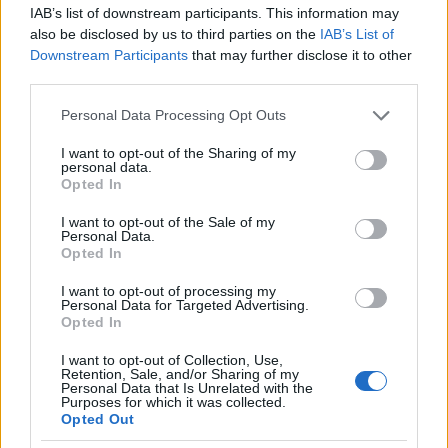
IAB’s list of downstream participants. This information may
ötperces tűzijáték koronázta meg. A pár
also be disclosed by us to third parties on the
IAB’s List of
2008-ban vált el.
Downstream Participants
that may further disclose it to other
third parties.
A zenész májusban kérte meg az 51
esztendős Shevell kezét, aki több mint húsz
Please note that this website/app uses one or more Google
Personal Data Processing Opt Outs
services and may gather and store information including but
évig volt Bruce Blakeman ügyvéd felesége.
not limited to your visit or usage behaviour. You may click to
I want to opt-out of the Sharing of my
personal data.
grant or deny consent to Google and its third-party tags to
Forrás:
MTI
Opted In
use your data for below specified purposes in below Google
consent section.
I want to opt-out of the Sale of my
Personal Data.
Opted In
Beatles
Esküvő
Lavór
I want to opt-out of processing my
Personal Data for Targeted Advertising.
Opted In
I want to opt-out of Collection, Use,
Retention, Sale, and/or Sharing of my
Personal Data that Is Unrelated with the
Purposes for which it was collected.
Opted Out