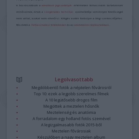
A hozzászólások a
vonatkozó jogszabályok
értelmében felhasználói tartalomnak
minősülnek, értük a
szolgáltatás technikai
üzemeltetője semmilyen felelősséget
nem vállal, azokat nem ellenőrzi. Kifogás esetén forduljon a blog szerkesztőjéhez.
Részletek a
Felhasználási feltételekben
és az
adatvédelmi tájékoztatóban
.
Legolvasottabb
Megdöbbentő fotók a néptelen fővárosról
Top 10: ezek a legjobb szerelmes filmek
A 10 legütősebb drogos film
Megjöttek a meztelen hősnők
Meztelenség és anatómia
A forradalom egy holland fotós szemével
A legizgalmasabb fotók 2015-ből
Meztelen fővárosiak
Készülőben a nagy meztelen album