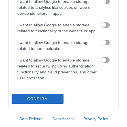
fölvevőgép előtt."
I want to allow Google to enable storage
related to analytics like cookies on web or
device identifiers in apps.
Forrás:
MTI
I want to allow Google to enable storage
related to functionality of the website or app.
I want to allow Google to enable storage
Film
Magyar film
Filmsztárok
related to personalization.
I want to allow Google to enable storage
related to security, including authentication
functionality and fraud prevention, and other
user protection.
SZEMBE MERSZ NÉZNI AZZAL, AKIVÉ
CONFIRM
VÁLHATTÁL VOLNA?
Data Deletion
Data Access
Privacy Policy