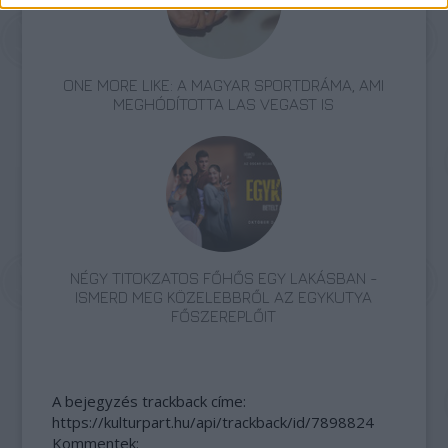
ONE MORE LIKE: A MAGYAR SPORTDRÁMA, AMI
MEGHÓDÍTOTTA LAS VEGAST IS
NÉGY TITOKZATOS FŐHŐS EGY LAKÁSBAN -
ISMERD MEG KÖZELEBBRŐL AZ EGYKUTYA
FŐSZEREPLŐIT
A bejegyzés trackback címe:
https://kulturpart.hu/api/trackback/id/7898824
Kommentek: