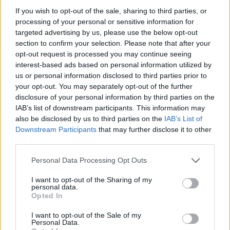
Sztárságát maga is táplálta, igyekezett a
If you wish to opt-out of the sale, sharing to third parties, or
figyelem középpontjában maradni, ha kellett
processing of your personal or sensitive information for
frivol, de szellemes nyilatkozataival, a
targeted advertising by us, please use the below opt-out
személyét körülvevő legendákat maga is
section to confirm your selection. Please note that after your
gerjesztette. Férje az ünnepelt író,
opt-out request is processed you may continue seeing
színházigazgató, forgatókönyvíró és
interest-based ads based on personal information utilized by
filmrendező Vaszary János volt, aki ontotta a
us or personal information disclosed to third parties prior to
feleségének szánt temperamentumos,
your opt-out. You may separately opt-out of the further
életerőtől duzzadó női szerepeket.
disclosure of your personal information by third parties on the
IAB’s list of downstream participants. This information may
also be disclosed by us to third parties on the
IAB’s List of
A jobboldali beállítottságát soha nem titkoló
Downstream Participants
that may further disclose it to other
színésznőt és férjét 1944-ben azzal vádolták
third parties.
meg, hogy nyilasok - ő erre azt mondta, hogy
nem alacsonyodott le hozzájuk. A szovjetek
Please note that this website/app uses one or more Google
Personal Data Processing Opt Outs
többször le is letartóztatták őket, mígnem
services and may gather and store information including but
1945-ben sikerült férjével elmenekülniük, és
not limited to your visit or usage behaviour. You may click to
I want to opt-out of the Sharing of my
personal data.
végül Spanyolországban telepedtek le. Itthon
grant or deny consent to Google and its third-party tags to
Opted In
use your data for below specified purposes in below Google
minden vele kapcsolatos hírt betiltottak, neve
consent section.
sehol nem szerepelhetett, Turay Idát azért
I want to opt-out of the Sale of my
Personal Data.
vonták felelősségre, mert a barátnője volt.