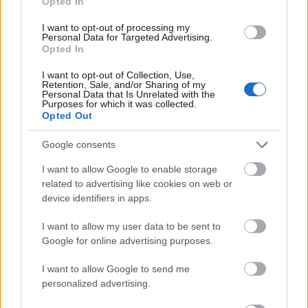
Opted In
Madridban az ottani magyar rádió
I want to opt-out of processing my
Personal Data for Targeted Advertising.
bemondója volt, és néhány év alatt
Opted In
tökéletesen megtanult spanyolul. Olyannyira,
hogy folytathatta színészi karrierjét, és
I want to opt-out of Collection, Use,
Retention, Sale, and/or Sharing of my
idegenben, idegen nyelven is sztár lett, férje
Personal Data that Is Unrelated with the
Purposes for which it was collected.
által írott darabokban ünnepelték,
Opted Out
nagysikerű spanyol filmekben szerepelt. A
hetvenes években jöhetett először haza, a
Google consents
rendszerváltás után színpadra is állhatott, de
nem költözött vissza, jól érezte magát
I want to allow Google to enable storage
related to advertising like cookies on web or
Spanyolországban.
device identifiers in apps.
Madridban halt meg 2003. április 18-án.
I want to allow my user data to be sent to
Molnár Gál Péter színikritikus ezt írta róla:
Google for online advertising purposes.
"Élete merő bújócska. Sosem mondott igazat.
De mindig őszintén és mély hittel tódított.
I want to allow Google to send me
Igazat magáról és a világról csakis
personalized advertising.
szerepeiben mondott. Színpadon és