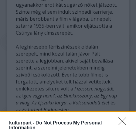
ugyanakkor erotikát sugárzó nőket játszott.
Szinte még el sem indult színpadi karrierje,
máris berobbant a film világába, ünnepelt
sztárrá 1935-ben vált, amikor eljátszotta a
Csúnya lány címszerepét.
A leghíresebb férfiszínészek oldalán
szerepelt, mind közül talán Jávor Pált
szerette a legjobban, akivel saját bevallása
szerint, a szerelmi jelenetekben mindig
szívből csókolózott. Évente több filmet is
forgatott, amelyeket telt házzal vetítettek,
emlékezetes sikere volt a
Fizessen, nagysád!
,
az I
gen vagy nem?
, az
Elnökasszony
, az
Egy nap
a világ
,
Az éjszaka lánya
, a
Kölcsönadott élet
és
az
Ez történt Budapesten
.
kulturpart -
Do Not Process My Personal
Öltözködésével divatot teremtett, sok nő
Information
számára az áhított ideált testesítette meg.