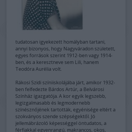
tudatosan igyekezett homályban tartani,
annyi bizonyos, hogy Nagyváradon született,
egyes források szerint 1912-ben vagy 1914-
ben, és a keresztneve sem Lili, hanem
Teodóra Aurélia volt.
Rákosi Szidi színiiskolájába járt, amikor 1932-
ben felfedezte Bárdos Artúr, a Belvárosi
Színház igazgatója. A kor egyik legszebb,
legizgalmasabb és legmodernebb
színésznőjének tartották, egyénisége eltért a
szokványos szende szépségektől. Jó
jellemábrázoló képességgel öntudatos, a
férfiakkal egyenrangú, makrancos, okos,