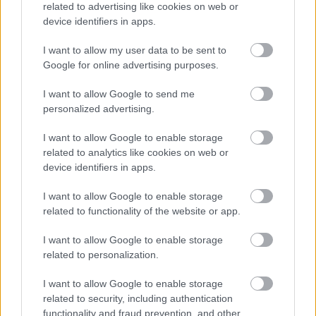
related to advertising like cookies on web or
device identifiers in apps.
„NEM TÖBB EZER EMBERRE UTAZUNK, HANEM
EGY VÁLOGATOTT TÁRSASÁGRA”
I want to allow my user data to be sent to
Google for online advertising purposes.
I want to allow Google to send me
personalized advertising.
I want to allow Google to enable storage
related to analytics like cookies on web or
MAGYAR KUTATÓ FEDEZTE FEL AZ ÚSZÓK
device identifiers in apps.
BARLANGJÁT
I want to allow Google to enable storage
related to functionality of the website or app.
A bejegyzés trackback címe:
I want to allow Google to enable storage
https://kulturpart.hu/api/trackback/id/7899078
related to personalization.
Kommentek:
A hozzászólások a
vonatkozó jogszabályok
értelmében felhasználói tartalomnak
I want to allow Google to enable storage
minősülnek, értük a
szolgáltatás technikai
üzemeltetője semmilyen felelősséget
related to security, including authentication
nem vállal, azokat nem ellenőrzi. Kifogás esetén forduljon a blog szerkesztőjéhez.
functionality and fraud prevention, and other