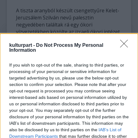
A tiszta aranyból készült csengettyűre Kelet-
Jeruzsálem Szilván nevű palesztin
negyedében találtak rá egy ókori
vízvezetékben közölte az izraeli ókori intézet.
kulturpart -
A régészek szerint a csengettyűt feltehetően
Do Not Process My Personal
Information
a templom egyik főpapja veszíthette el,
miután a biblia szerint a főpapok viselték a
If you wish to opt-out of the sale, sharing to third parties, or
ruha szegélyére erősített, a hatalmat, magas
processing of your personal or sensitive information for
rangot jelző arany csengettyűt. De az is lehet,
targeted advertising by us, please use the below opt-out
hogy tehetős helyi lakos ruháját díszítette.
section to confirm your selection. Please note that after your
opt-out request is processed you may continue seeing
A picinyke csengettyű átmérője mindössze
interest-based ads based on personal information utilized by
egy centiméter. Eli Sukron régész szerint igen
us or personal information disclosed to third parties prior to
ritka felfedezés egy ilyen ékszert találni.
your opt-out. You may separately opt-out of the further
Sukron vasárnap meg is szólaltatta a
disclosure of your personal information by third parties on the
csengettyűt, amely erőtlen fémes hangot
IAB’s list of downstream participants. This information may
also be disclosed by us to third parties on the
IAB’s List of
adott.
Downstream Participants
that may further disclose it to other