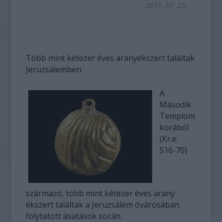
2011. 07. 25.
Több mint kétezer éves aranyékszert találtak
Jeruzsálemben.
A
Második
Templom
korából
(Kr.e.
516-70)
származó, több mint kétezer éves arany
ékszert találtak a Jeruzsálem óvárosában
folytatott ásatások során.