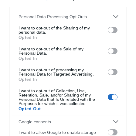
third parties.
Forrás:
MTI
Please note that this website/app uses one or more Google
Personal Data Processing Opt Outs
services and may gather and store information including but
not limited to your visit or usage behaviour. You may click to
I want to opt-out of the Sharing of my
personal data.
grant or deny consent to Google and its third-party tags to
Opted In
Izrael
Vallás
Régészet
Ókor
Képző
use your data for below specified purposes in below Google
consent section.
I want to opt-out of the Sale of my
Personal Data.
Opted In
I want to opt-out of processing my
Personal Data for Targeted Advertising.
Opted In
I want to opt-out of Collection, Use,
AZ EMBERSÉG ÜNNEPE
Retention, Sale, and/or Sharing of my
Personal Data that Is Unrelated with the
Purposes for which it was collected.
Opted Out
Google consents
I want to allow Google to enable storage