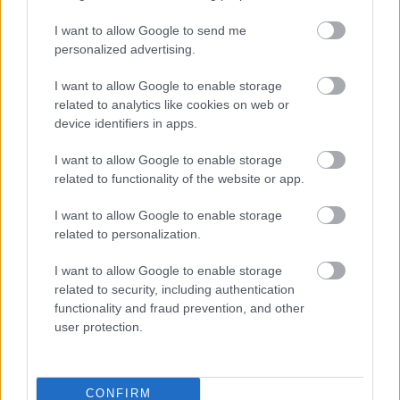
„AZ EMBERT EMBERRÉ TETTE…” – VASÁRNAP
I want to allow Google to send me
ZÁRT A DOMBOS FEST
personalized advertising.
I want to allow Google to enable storage
related to analytics like cookies on web or
A bejegyzés trackback címe:
device identifiers in apps.
https://kulturpart.hu/api/trackback/id/7899106
Kommentek:
I want to allow Google to enable storage
related to functionality of the website or app.
A hozzászólások a
vonatkozó jogszabályok
értelmében felhasználói tartalomnak
minősülnek, értük a
szolgáltatás technikai
üzemeltetője semmilyen felelősséget
I want to allow Google to enable storage
nem vállal, azokat nem ellenőrzi. Kifogás esetén forduljon a blog szerkesztőjéhez.
related to personalization.
Részletek a
Felhasználási feltételekben
és az
adatvédelmi tájékoztatóban
.
I want to allow Google to enable storage
related to security, including authentication
functionality and fraud prevention, and other
user protection.
Legolvasottabb
CONFIRM