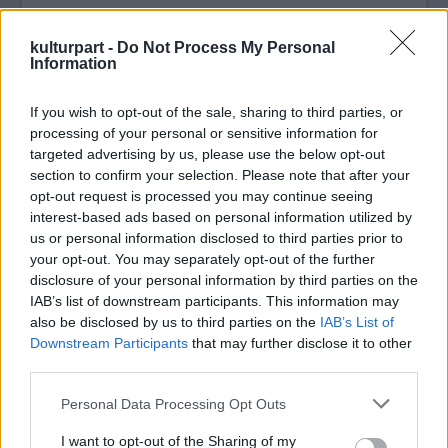
temetni. Az orvos szakértői vizsgálat miatt
erre eddig nem volt lehetőség, de az ezzel
kulturpart -
Do Not Process My Personal
foglalkozó csoport törekedett a sürgősségi
Information
vizsgálat elvégzésére.
If you wish to opt-out of the sale, sharing to third parties, or
A procedúrát végző szakorvos kijelentette,
processing of your personal or sensitive information for
hogy a testet mielőbb a család
targeted advertising by us, please use the below opt-out
rendelkezésére szeretné bocsátani. A
section to confirm your selection. Please note that after your
opt-out request is processed you may continue seeing
rendőrség jelentése szerint az énekesnő
interest-based ads based on personal information utilized by
halálának körülményei nem adnak okot
us or personal information disclosed to third parties prior to
további nyomozásra.
your opt-out. You may separately opt-out of the further
disclosure of your personal information by third parties on the
Forrás:
Music News
IAB’s list of downstream participants. This information may
also be disclosed by us to third parties on the
IAB’s List of
Downstream Participants
that may further disclose it to other
third parties.
Zene
Gyász
Amy Winehouse
Please note that this website/app uses one or more Google
Personal Data Processing Opt Outs
services and may gather and store information including but
not limited to your visit or usage behaviour. You may click to
I want to opt-out of the Sharing of my