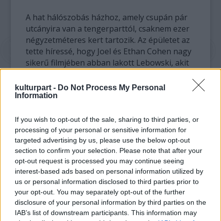
A hat hálószobás házhoz, amely csupán pár
utcányira van a tengerparttól, csaknem ezer
négyzetméteres kert tartozik. Az épületet az
tette híressé, hogy Joel és Ethan Cohen nagy
sikerű filmjében abban lakott Lebowski, akit
Jeff Bridges alakított.
kulturpart -
Do Not Process My Personal
Information
A ház belülről már korántsem hasonlít a hős
filmben megismert, leharcolt otthonához, a
jelenlegi lakók ugyanis gyönyörűen
If you wish to opt-out of the sale, sharing to third parties, or
rendbehozták - mondta el egy
processing of your personal or sensitive information for
targeted advertising by us, please use the below opt-out
ingatlanügynök az LA Weeklynek.
section to confirm your selection. Please note that after your
opt-out request is processed you may continue seeing
A nagy Lebowski a naplopó és tekeőrült Jeff
interest-based ads based on personal information utilized by
Lebowski sztoriját meséli el, akit
us or personal information disclosed to third parties prior to
összetévesztenek milliomos névrokonával. A
your opt-out. You may separately opt-out of the further
vígjátékban Steve Buscemi, Philip Seymour
disclosure of your personal information by third parties on the
Hoffman, Julianne Moore és John Turturro
IAB’s list of downstream participants. This information may