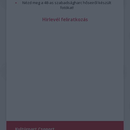
Nézd meg a 48-as szabadságharc hőseiről készült
fotókat!
Hírlevél feliratkozás
Kultúrpart Csoport