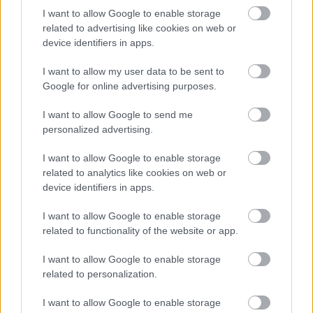
I want to allow Google to enable storage
related to advertising like cookies on web or
device identifiers in apps.
TERMÉSZETFELETTI ERŐK ÉS ELFELEDETT
TITKOK: ITT A SHELBY OAKS – A GONOSZ
I want to allow my user data to be sent to
NYOMÁBAN MAGYAR ELŐZETESE
Google for online advertising purposes.
I want to allow Google to send me
personalized advertising.
I want to allow Google to enable storage
related to analytics like cookies on web or
device identifiers in apps.
SZÁGULDÁS, SÁRKÁNYOK, ROSSZFIÚK – A NYÁR
I want to allow Google to enable storage
10 LEGKEDVELTEBB MOZIJA MAGYARORSZÁGON
related to functionality of the website or app.
I want to allow Google to enable storage
related to personalization.
A bejegyzés trackback címe:
https://kulturpart.hu/api/trackback/id/7899154
I want to allow Google to enable storage
Kommentek: