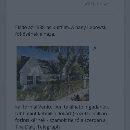
2011. 07. 27.
Eladó az 1988-as kultfilm, A nagy Lebowski
főhősének a háza.
A
kaliforniai Venice-ben található ingatlanért
több mint kétmillió dollárt (közel félmilliárd
forint) kérnek - számolt be róla szerdán a
The Daily Telegraph.