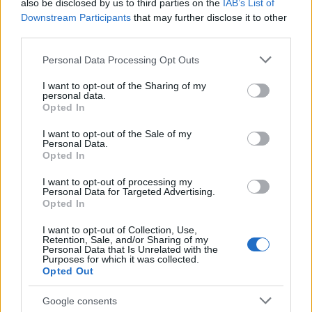
voltak Bridges partnerei.
also be disclosed by us to third parties on the
IAB’s List of
Downstream Participants
that may further disclose it to other
Forrás:
MTI
third parties.
Please note that this website/app uses one or more Google
Personal Data Processing Opt Outs
services and may gather and store information including but
not limited to your visit or usage behaviour. You may click to
I want to opt-out of the Sharing of my
personal data.
grant or deny consent to Google and its third-party tags to
Film
Akciófilm
Opted In
use your data for below specified purposes in below Google
consent section.
I want to opt-out of the Sale of my
Personal Data.
Opted In
I want to opt-out of processing my
Personal Data for Targeted Advertising.
Opted In
I want to opt-out of Collection, Use,
SZEMBE MERSZ NÉZNI AZZAL, AKIVÉ
Retention, Sale, and/or Sharing of my
VÁLHATTÁL VOLNA?
Personal Data that Is Unrelated with the
Purposes for which it was collected.
Opted Out
Google consents