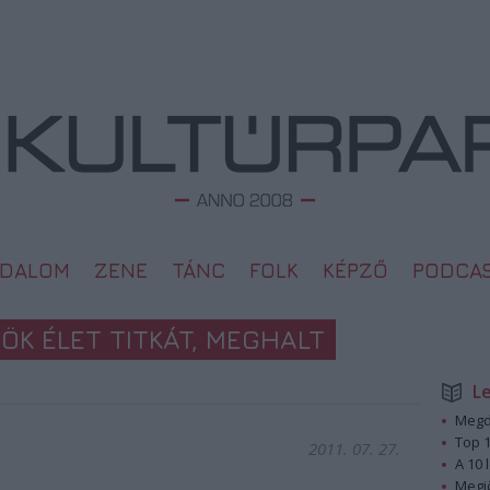
ODALOM
ZENE
TÁNC
FOLK
KÉPZŐ
PODCA
ÖK ÉLET TITKÁT, MEGHALT
L
Megd
Top 1
2011. 07. 27.
A 10 
Megj