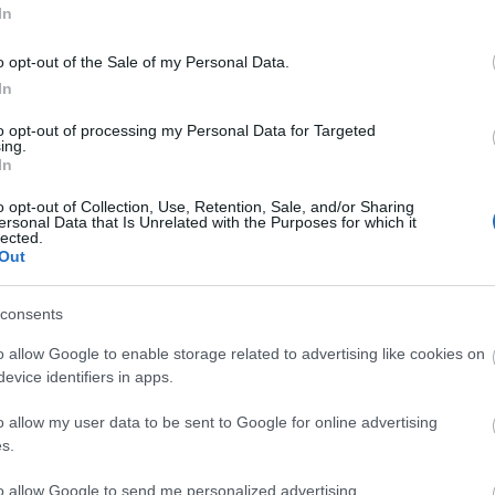
obert Chester Wilson Ettinger Atlantic Cityben,
In
ilágot. Bár zsidó vallású volt, ateistának vallotta
o opt-out of the Sale of my Personal Data.
meg az örök életről, később még két könyvet írt.
In
 hasonló hely is működik az Egyesült Államokban. A
2 millió forint). Ettinger szintén az intézetének
to opt-out of processing my Personal Data for Targeted
.
ing.
In
o opt-out of Collection, Use, Retention, Sale, and/or Sharing
ersonal Data that Is Unrelated with the Purposes for which it
lected.
Out
consents
o allow Google to enable storage related to advertising like cookies on
evice identifiers in apps.
o allow my user data to be sent to Google for online advertising
s.
to allow Google to send me personalized advertising.