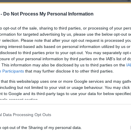
Mezt
A fo
nger, aki az örök élet receptjét kereste.
 -
Do Not Process My Personal Information
A leg
Mezt
Kész
to opt-out of the sale, sharing to third parties, or processing of your per
Az általa létrehozott krionika mozgalom szerint a
Nézd
formation for targeted advertising by us, please use the below opt-out s
készü
testet a halál után lefogyasztják, abban
r selection. Please note that after your opt-out request is processed y
eing interest-based ads based on personal information utilized by us or
reményben, hogy később az orvostudomány
Hírle
disclosed to third parties prior to your opt-out. You may separately opt-
képes lesz kezelni azokat a betegségeket melyek
losure of your personal information by third parties on the IAB’s list of
a halálhoz vezettek.
. This information may also be disclosed by us to third parties on the
IA
Participants
that may further disclose it to other third parties.
A fizikatanárként végzett Ettinger véleménye
szerint az orvostudomány olyan gyorsan fejlődik,
 that this website/app uses one or more Google services and may gath
hogy nemsokára bárkit fel lehet majd támasztani,
including but not limited to your visit or usage behaviour. You may click 
 to Google and its third-party tags to use your data for below specifi
és kezelni a betegségét. Ettinger az egész
ogle consent section.
társadalom számára javasolta módszerét, felhívta
ezdjék el a tömeges hibernálás előkészítését. Az
édesanyja, aki 1967-ben hunyt el, -196 fokos
l Data Processing Opt Outs
ncében tárolják.
o opt-out of the Sharing of my personal data.