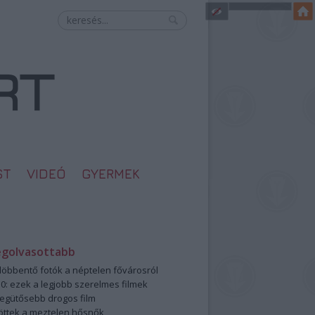
ST
VIDEÓ
GYERMEK
egolvasottabb
öbbentő fotók a néptelen fővárosról
0: ezek a legjobb szerelmes filmek
legütősebb drogos film
öttek a meztelen hősnők