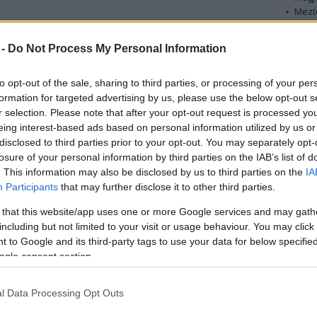
Mezt
A fo
A leg
 -
Do Not Process My Personal Information
2 éves korában New Yorkban hunyt el.
Mezt
Kész
Nézd
to opt-out of the sale, sharing to third parties, or processing of your per
Polly Platt motoros neuron betegségben
készü
formation for targeted advertising by us, please use the below opt-out s
szenvedett. Számos filmet gyártott, többek közt a
r selection. Please note that after your opt-out request is processed y
Rózsák háborúja és a Híradó sztárjai köthető a
Hírle
eing interest-based ads based on personal information utilized by us or
nevéhez, illetve az Oscar-díjra is jelölt Becéző
disclosed to third parties prior to your opt-out. You may separately opt-
szavak.
losure of your personal information by third parties on the IAB’s list of
Férje Peter Bogdanovich rendező volt.
. This information may also be disclosed by us to third parties on the
IA
Participants
that may further disclose it to other third parties.
Polly Platt Illinoisban született és Pittsburgh-ben
 that this website/app uses one or more Google services and may gath
tanult, mielőtt jelmeztervezőként helyezkedett
including but not limited to your visit or usage behaviour. You may click 
volna el.
 to Google and its third-party tags to use your data for below specifi
Díszlettervezőként is dolgozott, többek közt a
ogle consent section.
férje által rendezett Az utolsó mozielőadásban, de
a film végére a házasságuk tönkrement, mert Platt
l Data Processing Opt Outs
viszonyt létesített Cybill Shepherddel a film
főszereplőjével.