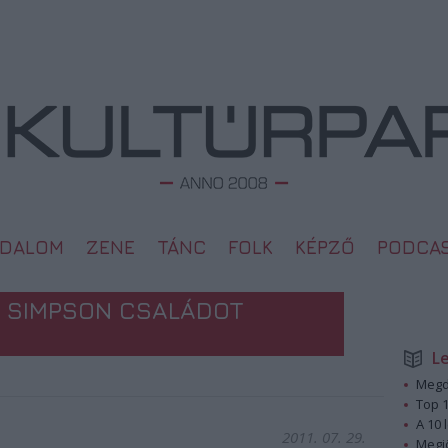
ODALOM
ZENE
TÁNC
FOLK
KÉPZŐ
PODCA
A SIMPSON CSALÁDOT
L
Megd
Top 1
A 10 
2011. 07. 29.
Megj