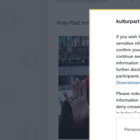
a szerző friss bejegyzései
kulturpart
Polly Platt hollywoodi producer, 7
If you wish 
sensitive in
confirm you
continue se
information 
further disc
participants
Downstream 
Please note
information 
deny consent
in below Go
Persona