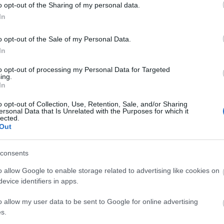
o opt-out of the Sharing of my personal data.
tuk megmaradt.
In
polt James L. Brooksszal, a Becéző szavak
o opt-out of the Sale of my Personal Data.
ák filmgyártó vállalatát. Platt volt az, aki a
In
Brooksnak az ismeretlen Matt Groeninget, aki
től kezdve együtt dolgoztak évekig.
to opt-out of processing my Personal Data for Targeted
ing.
In
o opt-out of Collection, Use, Retention, Sale, and/or Sharing
ersonal Data that Is Unrelated with the Purposes for which it
lected.
Out
par
consents
o allow Google to enable storage related to advertising like cookies on
evice identifiers in apps.
o allow my user data to be sent to Google for online advertising
s.