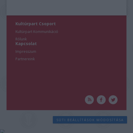
Kultúrpart Csoport
Kultúrpart Kommunikáció
Rólunk
Kapcsolat
Impresszum
Partnereink
SÜTI BEÁLLÍTÁSOK MÓDOSÍTÁSA