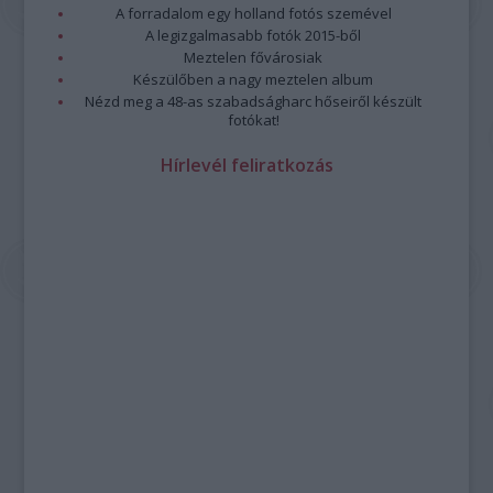
A forradalom egy holland fotós szemével
A legizgalmasabb fotók 2015-ből
Meztelen fővárosiak
Készülőben a nagy meztelen album
Nézd meg a 48-as szabadságharc hőseiről készült
fotókat!
Hírlevél feliratkozás