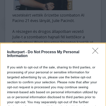
vezetésért vették őrizetbe szombaton Al
Pacino 21 éves lányát, Julie Pacinót.
A részegen és drogos állapotban vezető
Julie-t a szombaton hajnali fél kettőkor a
manhatteni West Houston Streeten kapták el
a rendőrök, hivatalos tájékoztatásuk szerint
kulturpart -
Do Not Process My Personal
lehellete erősen alkohol szagú, a tekintete
Information
üveges, a beszéde pedig vontatott volt.
If you wish to opt-out of the sale, sharing to third parties, or
A helyszínen elismerte: három sört ivott, és
processing of your personal or sensitive information for
egy marihuanás cigarettát is elszívott.
targeted advertising by us, please use the below opt-out
section to confirm your selection. Please note that after your
A rendőrök a helyszínen őrizetbe vették a
opt-out request is processed you may continue seeing
fiatal lányt, s hivatalosan is vádat emeltek
interest-based ads based on personal information utilized by
ellene, majd délután elengedték a
us or personal information disclosed to third parties prior to
kapitányságról. A jelenleg Los Angelesben
your opt-out. You may separately opt-out of the further