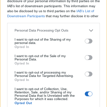
disclosure of your personal information by third parties on the
forgató Al Pacino a letartóztatás hírére
IAB’s list of downstream participants. This information may
egyből New Yorkba utazott, hogy lánya
also be disclosed by us to third parties on the
IAB’s List of
mellett lehessen.
Downstream Participants
that may further disclose it to other
third parties.
Julie a színész legidősebb gyermeke, rajta
kívül egy ikerfia és - lánya van, akik 11 évesek.
Please note that this website/app uses one or more Google
Personal Data Processing Opt Outs
services and may gather and store information including but
not limited to your visit or usage behaviour. You may click to
I want to opt-out of the Sharing of my
Forrás:
Hirado.hu
personal data.
grant or deny consent to Google and its third-party tags to
Opted In
use your data for below specified purposes in below Google
consent section.
I want to opt-out of the Sale of my
Personal Data.
Opted In
Drog
Lavór
Hollywoodi filmipar
I want to opt-out of processing my
Personal Data for Targeted Advertising.
Opted In
I want to opt-out of Collection, Use,
Retention, Sale, and/or Sharing of my
Personal Data that Is Unrelated with the
Purposes for which it was collected.
Opted Out