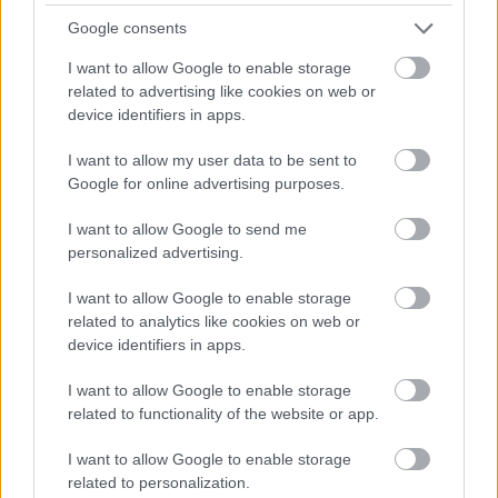
VECSEI H. MIKLÓS A ZSÁMBÉKI NYÁRI
Google consents
SZÍNHÁZRÓL
I want to allow Google to enable storage
related to advertising like cookies on web or
device identifiers in apps.
I want to allow my user data to be sent to
Google for online advertising purposes.
KELEMEN BARNABÁS: A FESZTIVÁL AKADÉMIA
I want to allow Google to send me
BUDAPEST JUBILEUMI 10. ÉVADA
personalized advertising.
I want to allow Google to enable storage
related to analytics like cookies on web or
device identifiers in apps.
I want to allow Google to enable storage
related to functionality of the website or app.
FONÓS LEMEZ LETT AZ ÉV JAZZ ALBUMA
I want to allow Google to enable storage
related to personalization.