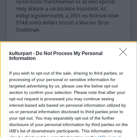
nyolcrészes franchiseban ez az első epizód,
mely átlépte a varázslatos küszöböt. Az
eddigi legsikeresebb, a 2001-es Bölcsek köve
974.8 millió dollárt hozott a Warner Bros.
Stúdiónak.
Az abszolút rekord mozibevétel a 2009-ben
készült, James Cameron nevével fémjelzett
kulturpart -
Do Not Process My Personal
Avatar, mely 2.8 milliárd dollárt fialt. A
Information
legújabb Harry Potter film nagy
valószínűséggel lekörözi majd az idei év
If you wish to opt-out of the sale, sharing to third parties, or
eddigi csúcstartóját, mely a Karib-tenger
processing of your personal or sensitive information for
Kalózai: Ismeretlen vizeken 1.03 milliárd
targeted advertising by us, please use the below opt-out
dolláros bevétellel.
section to confirm your selection. Please note that after your
opt-out request is processed you may continue seeing
interest-based ads based on personal information utilized by
Ugyan a Halál Ereklyéi 2 pénzben veri a
us or personal information disclosed to third parties prior to
sorozat első epizódját, de mivel a jegyárak
your opt-out. You may separately opt-out of the further
jelentősen drágultak a 10 évvel ezelőttihez
disclosure of your personal information by third parties on the
képest, így eladott belépők szempontjából
IAB’s list of downstream participants. This information may
még mindig a Bölcsek Köve a nyerő.