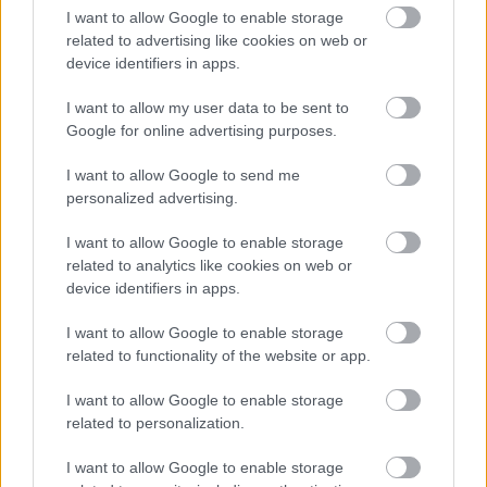
I want to allow Google to enable storage
related to advertising like cookies on web or
device identifiers in apps.
TERMÉSZETFELETTI ERŐK ÉS ELFELEDETT
TITKOK: ITT A SHELBY OAKS – A GONOSZ
I want to allow my user data to be sent to
NYOMÁBAN MAGYAR ELŐZETESE
Google for online advertising purposes.
I want to allow Google to send me
personalized advertising.
I want to allow Google to enable storage
related to analytics like cookies on web or
device identifiers in apps.
SZÁGULDÁS, SÁRKÁNYOK, ROSSZFIÚK – A NYÁR
10 LEGKEDVELTEBB MOZIJA MAGYARORSZÁGON
I want to allow Google to enable storage
related to functionality of the website or app.
I want to allow Google to enable storage
A bejegyzés trackback címe:
related to personalization.
https://kulturpart.hu/api/trackback/id/7899308
Kommentek:
I want to allow Google to enable storage