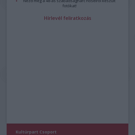
Nézd meg a 48-as szabadságharc hőseiről készült
fotókat!
Hírlevél feliratkozás
Kultúrpart Csoport