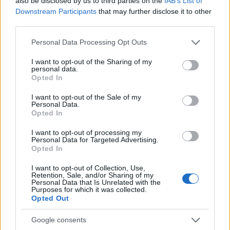
also be disclosed by us to third parties on the
IAB’s List of
Downstream Participants
that may further disclose it to other
Forrás:
BBC
third parties.
Please note that this website/app uses one or more Google
Personal Data Processing Opt Outs
services and may gather and store information including but
not limited to your visit or usage behaviour. You may click to
I want to opt-out of the Sharing of my
personal data.
grant or deny consent to Google and its third-party tags to
Film
Harry Potter
Pénz
Hollywoodi filmipar
Opted In
use your data for below specified purposes in below Google
consent section.
I want to opt-out of the Sale of my
Personal Data.
Opted In
I want to opt-out of processing my
Personal Data for Targeted Advertising.
Opted In
I want to opt-out of Collection, Use,
SZEMBE MERSZ NÉZNI AZZAL, AKIVÉ
Retention, Sale, and/or Sharing of my
VÁLHATTÁL VOLNA?
Personal Data that Is Unrelated with the
Purposes for which it was collected.
Opted Out
Google consents