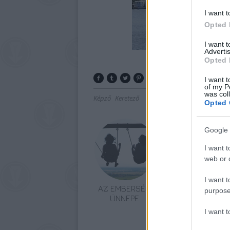
I want t
Opted 
I want 
Advertis
Opted 
I want t
of my P
was col
Képző
Keretező
Opted 
Google 
I want t
web or d
I want t
AZ EMBERSÉG
„NEM TÖBB
purpose
ÜNNEPE
EZER EMBERRE
UTAZUNK,
I want 
HANEM EGY
VÁLOGATOTT