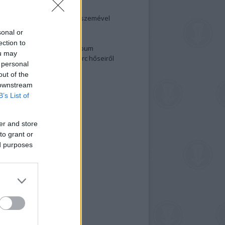
elenség és anatómia
rradalom egy holland fotós szemével
izgalmasabb fotók 2015-ből
sonal or
elen fővárosiak
ection to
ülőben a nagy meztelen album
ou may
 meg a 48-as szabadságharc hőseiről
 personal
lt fotókat!
out of the
vél feliratkozás
 downstream
B’s List of
er and store
to grant or
ed purposes