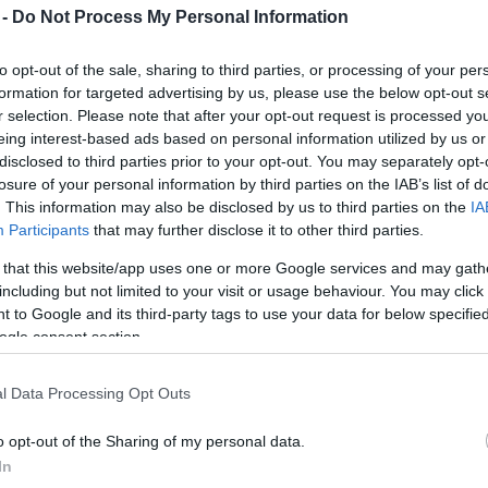
Mezt
 -
Do Not Process My Personal Information
A fo
ni
A leg
to opt-out of the sale, sharing to third parties, or processing of your per
Mezt
formation for targeted advertising by us, please use the below opt-out s
ikulának köszönhetjük Oliver Voss alkotását,
Kész
r selection. Please note that after your opt-out request is processed y
 helyeztek el. A "megnyitó" előtt természetesen a
Nézd
eing interest-based ads based on personal information utilized by us or
készü
a képzőművész, mivel félő volt hogy a hűsölő hölgy
disclosed to third parties prior to your opt-out. You may separately opt-
 vagy esetleg a hajnali ködben frászt kapnak a
Hírle
losure of your personal information by third parties on the IAB’s list of
 10 napon keresztül áztathatja magát az öbölben.
. This information may also be disclosed by us to third parties on the
IA
Participants
that may further disclose it to other third parties.
 that this website/app uses one or more Google services and may gath
including but not limited to your visit or usage behaviour. You may click 
 to Google and its third-party tags to use your data for below specifi
ogle consent section.
l Data Processing Opt Outs
o opt-out of the Sharing of my personal data.
In