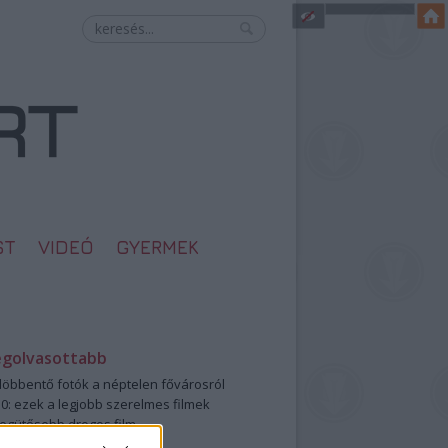
ST
VIDEÓ
GYERMEK
egolvasottabb
öbbentő fotók a néptelen fővárosról
0: ezek a legjobb szerelmes filmek
legütősebb drogos film
öttek a meztelen hősnők