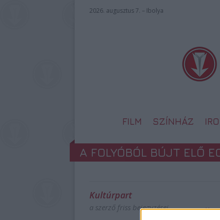
2026. augusztus 7. – Ibolya
FILM
SZÍNHÁZ
IR
A FOLYÓBÓL BÚJT ELŐ E
Kultúrpart
a szerző friss bejegyzései