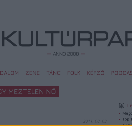
ODALOM
ZENE
TÁNC
FOLK
KÉPZŐ
PODCA
GY MEZTELEN NŐ
L
Megd
Top 1
2011. 08. 03.
A 10 
Megj