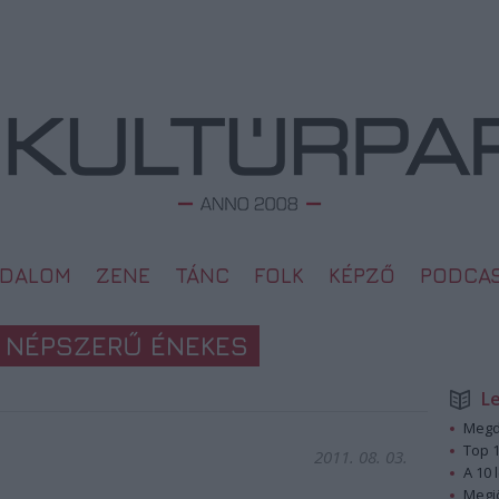
ODALOM
ZENE
TÁNC
FOLK
KÉPZŐ
PODCA
 NÉPSZERŰ ÉNEKES
L
Megd
Top 1
2011. 08. 03.
A 10 
Megj