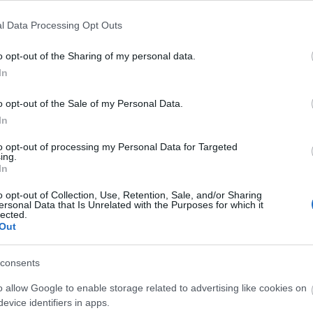
in' Love" , mely első helyen állt sokáig a Billboard
ték.
l Data Processing Opt Outs
egy lemezt, és egészen haláláig dolgozott.
o opt-out of the Sharing of my personal data.
In
o opt-out of the Sale of my Personal Data.
In
to opt-out of processing my Personal Data for Targeted
ing.
In
o opt-out of Collection, Use, Retention, Sale, and/or Sharing
ersonal Data that Is Unrelated with the Purposes for which it
lected.
Out
consents
o allow Google to enable storage related to advertising like cookies on
evice identifiers in apps.