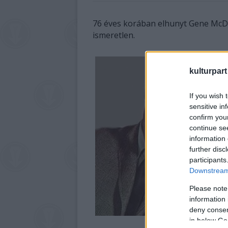
76 éves korában elhunyt Gene McDa
ismeretlen.
kulturpart
If you wish 
sensitive in
confirm you
continue se
information 
further disc
participants
Downstream 
Please note
information 
deny consent
in below Go