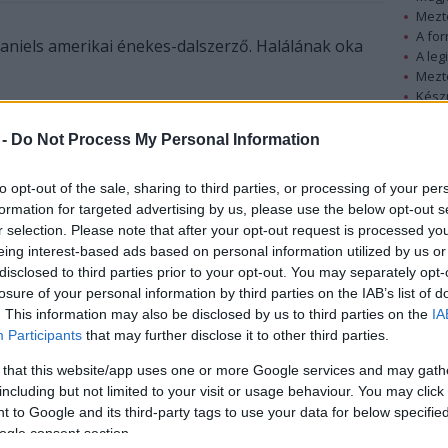
Mezt
A fo
niels amerikai énekes-dalszerző. Halálának oka
A leg
Mezt
Kész
McDaniels 1935 február 12-én született Kansas
Nézd
készü
városában. Zenei tehetsége korán kiderült, 13
 -
Do Not Process My Personal Information
évesen már gospel kórusban énekelt. Hamar
Hírle
megtanult szaxofon játszani.
to opt-out of the sale, sharing to third parties, or processing of your per
formation for targeted advertising by us, please use the below opt-out s
A hatvanas évek igazi sztárja volt, lemeze "A
r selection. Please note that after your opt-out request is processed y
eing interest-based ads based on personal information utilized by us or
Hundred Pounds of Clay," egymillió példányban
disclosed to third parties prior to your opt-out. You may separately opt-
kelt el, és a Billboard 100-as listáján az előkelő 3.
losure of your personal information by third parties on the IAB’s list of
helyet szerezte meg.
. This information may also be disclosed by us to third parties on the
IA
Participants
that may further disclose it to other third parties.
Együtt dolgozott a legnagyobb nevekkel, dalait
Aretha Franklin, Nancy Wilson, Donny Hathaway,
 that this website/app uses one or more Google services and may gath
Gladys Knight & the Pips, Johnny Mathis és Ray
including but not limited to your visit or usage behaviour. You may click 
 to Google and its third-party tags to use your data for below specifi
Charles is énekelte.
ogle consent section.