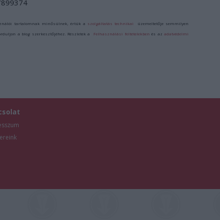
/7899374
ználói tartalomnak minősülnek, értük a
szolgáltatás technikai
üzemeltetője semmilyen
forduljon a blog szerkesztőjéhez. Részletek a
Felhasználási feltételekben
és az
adatvédelmi
csolat
esszum
ereink