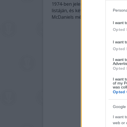
1974-ben jelent meg a "Feel Like Mak
listáján, és két Grammy-díjra is jelöl
Persona
McDaniels még 2009-ben is kiadott 
I want t
Opted 
I want t
Opted 
I want 
Advertis
Opted 
I want t
of my P
was col
Opted 
Google 
I want t
web or d