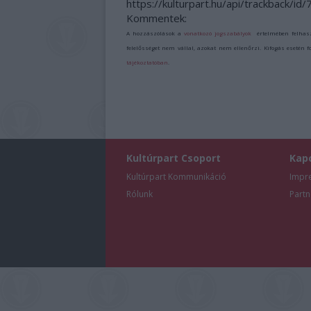
https://kulturpart.hu/api/trackback/id
Kommentek:
A hozzászólások a
vonatkozó jogszabályok
értelmében felhas
felelősséget nem vállal, azokat nem ellenőrzi. Kifogás esetén 
tájékoztatóban
.
Kultúrpart Csoport
Kap
Kultúrpart Kommunikáció
Impr
Rólunk
Partn