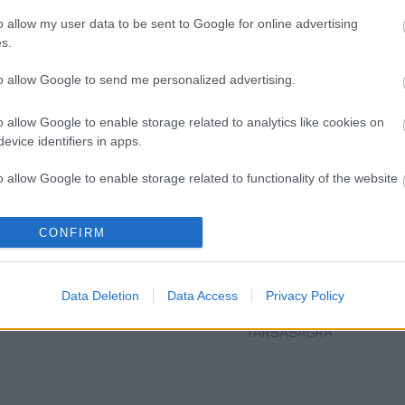
o allow my user data to be sent to Google for online advertising
s.
to allow Google to send me personalized advertising.
o allow Google to enable storage related to analytics like cookies on
evice identifiers in apps.
o allow Google to enable storage related to functionality of the website
CONFIRM
o allow Google to enable storage related to personalization.
„AZ EMBERT
ETNOFON AZ I.
„NEM TÖBB
EMBERRÉ
ONIFESZT-EN
EZER EMBERRE
o allow Google to enable storage related to security, including
TETTE…” –
UTAZUNK,
cation functionality and fraud prevention, and other user protection.
Data Deletion
Data Access
Privacy Policy
VASÁRNAP ZÁRT
HANEM EGY
A DOMBOS FEST
VÁLOGATOTT
TÁRSASÁGRA”