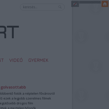
ST
VIDEÓ
GYERMEK
egolvasottabb
öbbentő fotók a néptelen fővárosról
0: ezek a legjobb szerelmes filmek
legütősebb drogos film
öttek a meztelen hősnők