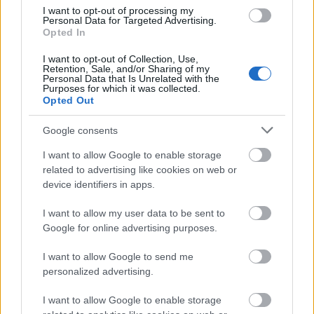
Itt
elolvashatja, hogy talált rá a szerelem a
I want to opt-out of processing my
Personal Data for Targeted Advertising.
legendás színészre.
Opted In
Forrás:
Mi van ma?
I want to opt-out of Collection, Use,
Retention, Sale, and/or Sharing of my
Personal Data that Is Unrelated with the
Purposes for which it was collected.
Opted Out
Színház
Színészek
Hollywoodi filmipar
Google consents
I want to allow Google to enable storage
related to advertising like cookies on web or
device identifiers in apps.
I want to allow my user data to be sent to
Google for online advertising purposes.
VISSZATÉRT A BETEKINTŐ A THÁLIA SZÍNHÁZBA
I want to allow Google to send me
personalized advertising.
I want to allow Google to enable storage