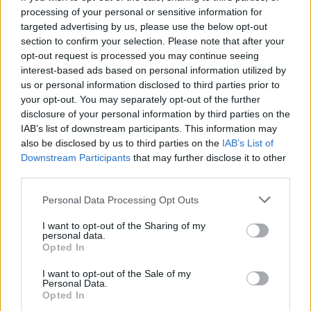
processing of your personal or sensitive information for
Yorkban, egy évig ismét Angliában szerepelt,
targeted advertising by us, please use the below opt-out
majd 1952-ben Hollywoodba szerződött.
section to confirm your selection. Please note that after your
1953-ban került a nagy hírű londoni Old Vic
opt-out request is processed you may continue seeing
társulathoz, ahol Shakespeare-szerepek
interest-based ads based on personal information utilized by
egész sorát játszotta (Hamlet, Caliban, Caius
us or personal information disclosed to third parties prior to
Martinus).
your opt-out. You may separately opt-out of the further
disclosure of your personal information by third parties on the
1952-ben már Oscar-díjra is jelölték legjobb
IAB’s list of downstream participants. This information may
férfi mellékszereplő kategóriában a My
also be disclosed by us to third parties on the
IAB’s List of
Cousin Rachel című romantikus drámában
Downstream Participants
that may further disclose it to other
third parties.
nyújtott alakításáért. Egy évvel később A
palást című filmért már mint legjobb
Please note that this website/app uses one or more Google
Personal Data Processing Opt Outs
főszereplőt jelölték a legrangosabb díjra Jean
services and may gather and store information including but
Simmons partnereként. 1956-ban kapta meg
not limited to your visit or usage behaviour. You may click to
I want to opt-out of the Sharing of my
personal data.
a Nagy Sándor, a hódító című film
grant or deny consent to Google and its third-party tags to
Opted In
címszerepét. A világhírnevet azonban a John
use your data for below specified purposes in below Google
Osborne drámájából készült Dühöngő
consent section.
I want to opt-out of the Sale of my
Personal Data.
ifjúság (1958.) hozta meg számára.
Opted In