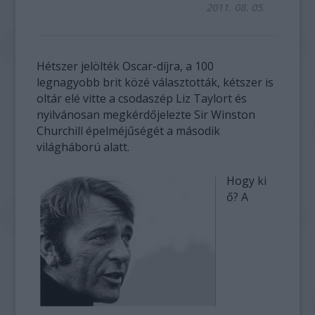
2011. 08. 05.
Hétszer jelölték Oscar-díjra, a 100
legnagyobb brit közé választották, kétszer is
oltár elé vitte a csodaszép Liz Taylort és
nyilvánosan megkérdőjelezte Sir Winston
Churchill épelméjűségét a második
világháború alatt.
Hogy ki
ő? A