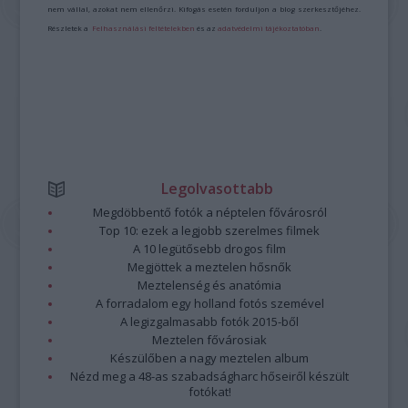
nem vállal, azokat nem ellenőrzi. Kifogás esetén forduljon a blog szerkesztőjéhez.
Részletek a
Felhasználási feltételekben
és az
adatvédelmi tájékoztatóban
.
Legolvasottabb
Megdöbbentő fotók a néptelen fővárosról
Top 10: ezek a legjobb szerelmes filmek
A 10 legütősebb drogos film
Megjöttek a meztelen hősnők
Meztelenség és anatómia
A forradalom egy holland fotós szemével
A legizgalmasabb fotók 2015-ből
Meztelen fővárosiak
Készülőben a nagy meztelen album
Nézd meg a 48-as szabadságharc hőseiről készült
fotókat!