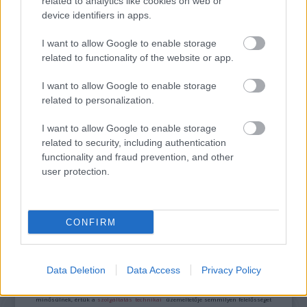
related to analytics like cookies on web or
device identifiers in apps.
I want to allow Google to enable storage
related to functionality of the website or app.
ÁTADTÁK A SZÍNIKRITIKUSOK DÍJÁT
I want to allow Google to enable storage
related to personalization.
I want to allow Google to enable storage
related to security, including authentication
functionality and fraud prevention, and other
user protection.
AZ EMBERSÉG ÜNNEPE
CONFIRM
A bejegyzés trackback címe:
https://kulturpart.hu/api/trackback/id/7899428
Kommentek:
Data Deletion
Data Access
Privacy Policy
A hozzászólások a
vonatkozó jogszabályok
értelmében felhasználói tartalomnak
minősülnek, értük a
szolgáltatás technikai
üzemeltetője semmilyen felelősséget