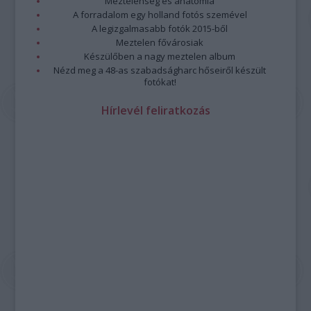
Meztelenség és anatómia
A forradalom egy holland fotós szemével
A legizgalmasabb fotók 2015-ből
Meztelen fővárosiak
Készülőben a nagy meztelen album
Nézd meg a 48-as szabadságharc hőseiről készült
fotókat!
Hírlevél feliratkozás