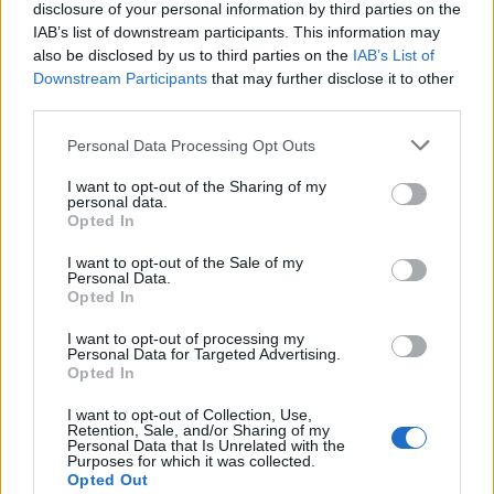
disclosure of your personal information by third parties on the
mert jól ismerte Gyémánt Krisztinát, aki
IAB’s list of downstream participants. This information may
nemcsak társa, hanem titkára és "őrangyala"
also be disclosed by us to third parties on the
IAB’s List of
is volt festőművész férjének.
Downstream Participants
that may further disclose it to other
third parties.
Geisler Edit 30 évvel ezelőtt, 1981 nyarán
ismerkedett meg Fehér Lászlóval, ő akkor 17
Please note that this website/app uses one or more Google
Personal Data Processing Opt Outs
éves gimnazista volt. Az ismerkedésnek 1984-
services and may gather and store information including but
not limited to your visit or usage behaviour. You may click to
ben házasságkötés lett a vége. Egy cégnél
I want to opt-out of the Sharing of my
personal data.
grant or deny consent to Google and its third-party tags to
dolgozott, amíg meg nem született Dávid,
Opted In
use your data for below specified purposes in below Google
majd Judit. Azóta a férje és a gyermekek
consent section.
szolgálatában telik az élete, de nem bánja ezt
I want to opt-out of the Sale of my
Personal Data.
a főállású feleség és anya státust.
Opted In
Fehér Dávid művészettörténész, a
I want to opt-out of processing my
Personal Data for Targeted Advertising.
Szépművészeti Múzeum munkatársa most
Opted In
rendezte első kiállítását Lakner László
Varrólányok Hitler beszédét hallgatják című,
I want to opt-out of Collection, Use,
Retention, Sale, and/or Sharing of my
nemrég előkerült festménye köré. Fehér Judit
Personal Data that Is Unrelated with the
Purposes for which it was collected.
tanítóképzőbe jár és harmadéves korára
Opted Out