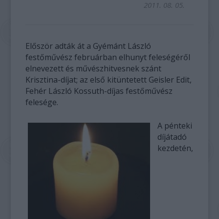
2011. 08. 05.
Először adták át a Gyémánt László
festőművész februárban elhunyt feleségéről
elnevezett és művészhitvesnek szánt
Krisztina-díjat; az első kitüntetett Geisler Edit,
Fehér László Kossuth-díjas festőművész
felesége.
A pénteki
díjátadó
kezdetén,