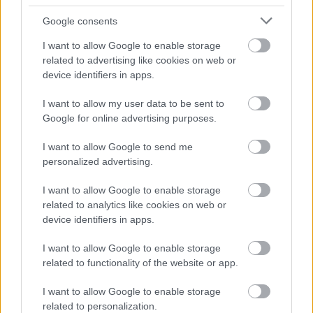
köztársasági ösztöndíjat nyert.
Google consents
"Teljes mértékben részt veszek Laci életében,
I want to allow Google to enable storage
kivéve a festés fázisát. Akkor szinte
related to advertising like cookies on web or
lábujjhegyen járok, és ha ételt viszek neki,
device identifiers in apps.
bekopogok a műterembe. Ő mindig
megosztja velem festéssel kapcsolatos
I want to allow my user data to be sent to
terveit és én megpróbálom tehermentesíteni,
Google for online advertising purposes.
amennyire tudom. A vászonvásárlástól a
tárgyalásokon, levelezéseken, interjúk
I want to allow Google to send me
lektorálásán, katalógus előkészítésén, a
personalized advertising.
képszállításon át a vendégfogadásig mindent
I want to allow Google to enable storage
intézek" - sorolta a kitüntetett.
related to analytics like cookies on web or
device identifiers in apps.
Geisler Edit a férje mellett tanult bele a
festészetbe, mert édesapja gépészmérnök,
I want to allow Google to enable storage
édesanyja könyvelő volt, tehát nem otthonról
related to functionality of the website or app.
hozta a képzőművészet ilyen fokú ismeretét.
"Laci mindig azt mondja, hogy velem kontrollt
I want to allow Google to enable storage
nevelt ki magának, mert én vagyok az első,
related to personalization.