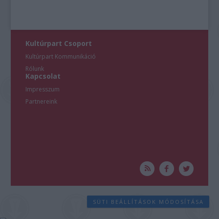
Kultúrpart Csoport
Kultúrpart Kommunikáció
Rólunk
Kapcsolat
Impresszum
Partnereink
SÜTI BEÁLLÍTÁSOK MÓDOSÍTÁSA