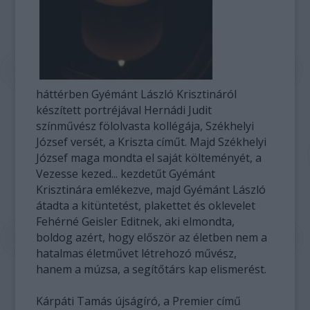
háttérben Gyémánt László Krisztináról
készített portréjával Hernádi Judit
színművész fölolvasta kollégája, Székhelyi
József versét, a Kriszta címűt. Majd Székhelyi
József maga mondta el saját költeményét, a
Vezesse kezed... kezdetűt Gyémánt
Krisztinára emlékezve, majd Gyémánt László
átadta a kitüntetést, plakettet és oklevelet
Fehérné Geisler Editnek, aki elmondta,
boldog azért, hogy először az életben nem a
hatalmas életművet létrehozó művész,
hanem a múzsa, a segítőtárs kap elismerést.
Kárpáti Tamás újságíró, a Premier című