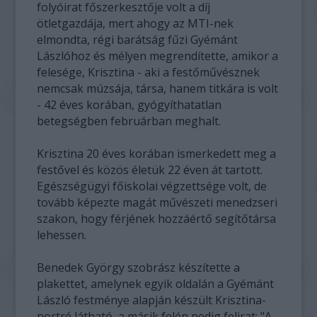
folyóirat főszerkesztője volt a díj
ötletgazdája, mert ahogy az MTI-nek
elmondta, régi barátság fűzi Gyémánt
Lászlóhoz és mélyen megrendítette, amikor a
felesége, Krisztina - aki a festőművésznek
nemcsak múzsája, társa, hanem titkára is volt
- 42 éves korában, gyógyíthatatlan
betegségben februárban meghalt.
Krisztina 20 éves korában ismerkedett meg a
festővel és közös életük 22 éven át tartott.
Egészségügyi főiskolai végzettsége volt, de
tovább képezte magát művészeti menedzseri
szakon, hogy férjének hozzáértő segítőtársa
lehessen.
Benedek György szobrász készítette a
plakettet, amelynek egyik oldalán a Gyémánt
László festménye alapján készült Krisztina-
portré látható, a másik felén pedig felirat: "A