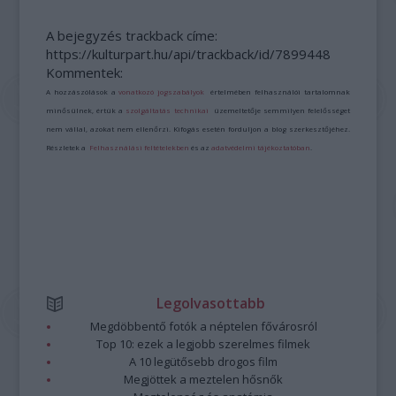
A bejegyzés trackback címe:
https://kulturpart.hu/api/trackback/id/7899448
Kommentek:
A hozzászólások a
vonatkozó jogszabályok
értelmében felhasználói tartalomnak
minősülnek, értük a
szolgáltatás technikai
üzemeltetője semmilyen felelősséget
nem vállal, azokat nem ellenőrzi. Kifogás esetén forduljon a blog szerkesztőjéhez.
Részletek a
Felhasználási feltételekben
és az
adatvédelmi tájékoztatóban
.
Legolvasottabb
Megdöbbentő fotók a néptelen fővárosról
Top 10: ezek a legjobb szerelmes filmek
A 10 legütősebb drogos film
Megjöttek a meztelen hősnők