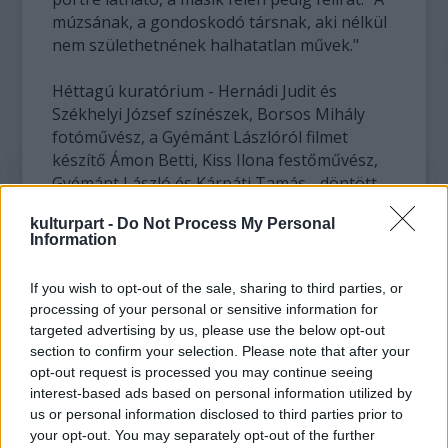
múzsának, a gondoskodó társnak, aki nélkül
nem születhetnének halhatatlan művek."
Héttagú kuratórium - Hernádi Judit és
Székhelyi József színészek, Borsos Mihály
fotóművész, a Gyémánt Lászlóról filmet
készítő Ámon Betti, Kiss Ilona festőművész,
Gyémánt László és Kárpáti Tamás - döntött
arról, hogy elsőként Fehérné Geisler Edit
kulturpart -
Do Not Process My Personal
kapja meg a díjat. Úgy határoztak, hogy
Information
évente egyszer, Krisztina névnapon,
augusztus 5-én adják át az elismerést -
If you wish to opt-out of the sale, sharing to third parties, or
plakettet és oklevelet - az arra érdemes
processing of your personal or sensitive information for
művészfeleségnek vagy művészférjnek -
targeted advertising by us, please use the below opt-out
jegyezte meg Kárpáti Tamás.
section to confirm your selection. Please note that after your
opt-out request is processed you may continue seeing
Az első Krisztina-díjas Geisler Edit a Gundel
interest-based ads based on personal information utilized by
étteremben tartott ünnepségen elmondta az
us or personal information disclosed to third parties prior to
MTI-nek, hogy nagyon örül a kitüntetésnek,
your opt-out. You may separately opt-out of the further