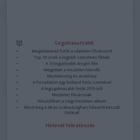
Legolvasottabb
Megdöbbentő fotók a néptelen fővárosról
Top 10: ezek a legjobb szerelmes filmek
A 10 legütősebb drogos film
Megjöttek a meztelen hősnők
Meztelenség és anatómia
A forradalom egy holland fotós szemével
A legizgalmasabb fotók 2015-ből
Meztelen fővárosiak
Készülőben a nagy meztelen album
Nézd meg a 48-as szabadságharc hőseiről készült
fotókat!
Hírlevél feliratkozás