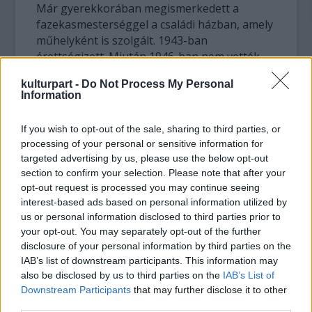
Már gyerekkorában megismerkedett a
fazekasmesterséggel a családi házban, amely
műhelyként is szolgált. 1943-ban
érettségizett. Miután 1946-ban nem vették
fel az Iparművészeti Főiskolára, fazekas
kulturpart -
Do Not Process My Personal
mestervizsgát tett 1948-ban. Sokat dolgozott,
Information
nehéz fizikai munkát végzett. Közben
rengeteget olvasott, édesapja segítségével
If you wish to opt-out of the sale, sharing to third parties, or
képezte magát, autodidaktaként. 1954-ben,
processing of your personal or sensitive information for
majd 1955-ben vett részt először kollektív
targeted advertising by us, please use the below opt-out
kiállításon, az Ernst Múzeumban Budapesten.
section to confirm your selection. Please note that after your
Jóformán minden pályázaton, bemutatón, kis
opt-out request is processed you may continue seeing
kiállításon jelentkezett munkáival.
interest-based ads based on personal information utilized by
Elszakadva Verőcétől, 1960-ban már
us or personal information disclosed to third parties prior to
Budapesten dolgozott önálló műhelyben.
your opt-out. You may separately opt-out of the further
disclosure of your personal information by third parties on the
1962-ben Prágában a Nemzetközi Keramikai
IAB’s list of downstream participants. This information may
Biennálén aranyérmet kapott. Ezt követően
also be disclosed by us to third parties on the
IAB’s List of
rendszeresen állított ki külföldön, Prágától
Downstream Participants
that may further disclose it to other
kezdve Genfen, Londonon át egészen San
third parties.