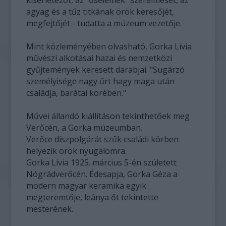
kísérletezőt, az "őselemek" szerelmesét, az
agyag és a tűz titkának örök keresőjét,
megfejtőjét - tudatta a múzeum vezetője.
Mint közleményében olvasható, Gorka Lívia
művészi alkotásai hazai és nemzetközi
gyűjtemények keresett darabjai. "Sugárzó
személyisége nagy űrt hagy maga után
családja, barátai körében."
Művei állandó kiállításon tekinthetőek meg
Verőcén, a Gorka múzeumban.
Verőce díszpolgárát szűk családi körben
helyezik örök nyugalomra.
Gorka Lívia 1925. március 5-én született
Nógrádverőcén. Édesapja, Gorka Géza a
modern magyar keramika egyik
megteremtője, leánya őt tekintette
mesterének.