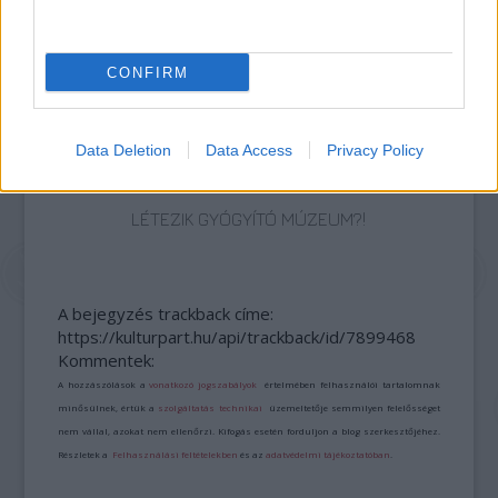
„NEM TÖBB EZER EMBERRE UTAZUNK, HANEM
EGY VÁLOGATOTT TÁRSASÁGRA”
CONFIRM
Data Deletion
Data Access
Privacy Policy
LÉTEZIK GYÓGYÍTÓ MÚZEUM?!
A bejegyzés trackback címe:
https://kulturpart.hu/api/trackback/id/7899468
Kommentek:
A hozzászólások a
vonatkozó jogszabályok
értelmében felhasználói tartalomnak
minősülnek, értük a
szolgáltatás technikai
üzemeltetője semmilyen felelősséget
nem vállal, azokat nem ellenőrzi. Kifogás esetén forduljon a blog szerkesztőjéhez.
Részletek a
Felhasználási feltételekben
és az
adatvédelmi tájékoztatóban
.