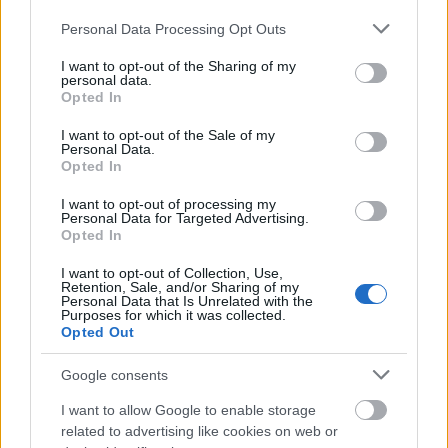
Franciscóig.
Első hazai díját 1964-ben szerezte meg,
Please note that this website/app uses one or more Google
Personal Data Processing Opt Outs
külföldön megrendezett magyar és
services and may gather and store information including but
not limited to your visit or usage behaviour. You may click to
I want to opt-out of the Sharing of my
nemzetközi kiállításokon bemutatott
personal data.
grant or deny consent to Google and its third-party tags to
műveiért.
Opted In
use your data for below specified purposes in below Google
Három nagyobb lélegzetű munkához
consent section.
I want to opt-out of the Sale of my
pályázat útján jutott: a Gödöllői
Personal Data.
Agráregyetem falát egy 20 négyzetméteres
Opted In
zodiákus munkája ékesíti, a másodikat a
I want to opt-out of processing my
washingtoni magyar követségre készítette, a
Personal Data for Targeted Advertising.
harmadik egy hatalmas kerámiafal, amely a
Opted In
tatabányai kórházban látható Felnagyított
I want to opt-out of Collection, Use,
sejt címmel.
Retention, Sale, and/or Sharing of my
Kísérletező egyéniség volt. Saját készítésű
Personal Data that Is Unrelated with the
Purposes for which it was collected.
színes agyagokkal és ezekbe beleszívódó
Opted Out
mázakkal dolgozott, magas hőfokú
gázkemencében égette ki az anyagokat.
Google consents
Munkásságát 1964-ben Munkácsy Mihály-
I want to allow Google to enable storage
díjjal ismerték el, 1975-ben kapta meg az
related to advertising like cookies on web or
érdemes művész címet.