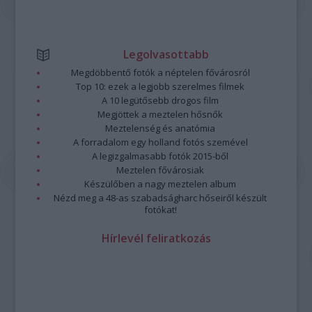
Legolvasottabb
Megdöbbentő fotók a néptelen fővárosról
Top 10: ezek a legjobb szerelmes filmek
A 10 legütősebb drogos film
Megjöttek a meztelen hősnők
Meztelenség és anatómia
A forradalom egy holland fotós szemével
A legizgalmasabb fotók 2015-ből
Meztelen fővárosiak
Készülőben a nagy meztelen album
Nézd meg a 48-as szabadságharc hőseiről készült
fotókat!
Hírlevél feliratkozás