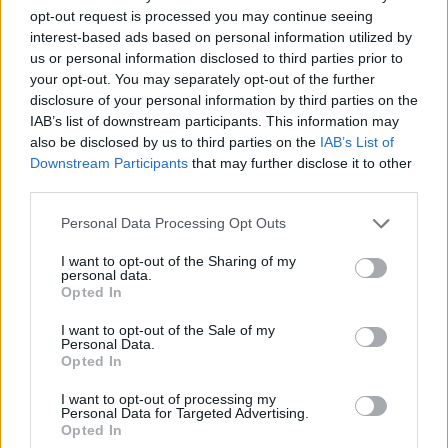
Az első "fecskék" a jövő héten már
opt-out request is processed you may continue seeing
megtekinthetők az amerikai numizmatikusok
interest-based ads based on personal information utilized by
us or personal information disclosed to third parties prior to
chicagói kiállításán, az utolsók pedig
your opt-out. You may separately opt-out of the further
várhatóan 2014-ben kerülnek ki az új-zélandi
disclosure of your personal information by third parties on the
pénzverdéből, merthogy Niuénak nincs
IAB’s list of downstream participants. This information may
olyanja. Mindössze 1400 lakosa van, és nem
also be disclosed by us to third parties on the
IAB’s List of
teljesen független; Új-Zéland társult állama,
Downstream Participants
that may further disclose it to other
államfője ezért a brit királynő.
third parties.
Please note that this website/app uses one or more Google
A fémpénzeket gyűjtőknek szánja Niue
Personal Data Processing Opt Outs
services and may gather and store information including but
kormánya, amely az érmék révén próbál
not limited to your visit or usage behaviour. You may click to
I want to opt-out of the Sharing of my
pénzhez jutni, mivel elég üres az
personal data.
grant or deny consent to Google and its third-party tags to
államkasszája - adta hírül a The Daily
Opted In
use your data for below specified purposes in below Google
Telegraph című brit lap.
consent section.
I want to opt-out of the Sale of my
Personal Data.
Forrás:
MTI
Opted In
I want to opt-out of processing my
Personal Data for Targeted Advertising.
Opted In