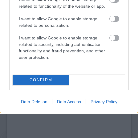
related to functionality of the website or app.
I want to allow Google to enable storage
related to personalization.
KELEMEN BARNABÁS: A FESZTIVÁL AKADÉMIA
I want to allow Google to enable storage
BUDAPEST JUBILEUMI 10. ÉVADA
related to security, including authentication
functionality and fraud prevention, and other
user protection.
A bejegyzés trackback címe:
https://kulturpart.hu/api/trackback/id/7899632
CONFIRM
Kommentek:
A hozzászólások a
vonatkozó jogszabályok
értelmében felhasználói tartalomnak
minősülnek, értük a
szolgáltatás technikai
üzemeltetője semmilyen felelősséget
Data Deletion
Data Access
Privacy Policy
nem vállal, azokat nem ellenőrzi. Kifogás esetén forduljon a blog szerkesztőjéhez.
Részletek a
Felhasználási feltételekben
és az
adatvédelmi tájékoztatóban
.