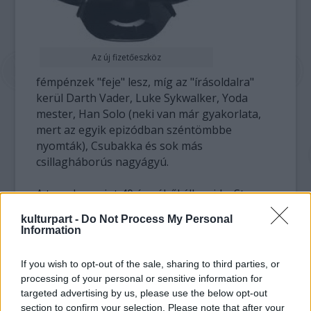
Az új fizetőeszköz
fémpénzek "feje" lesz, míg az "írásoldalra"
kerül Darth Vader, Luke Sykwalker, Yoda
mester, Han Solo (neki van már gyakorlata,
mert az egyik epizódban széntömbbe
nyomták), Csubakka és sok más
csillagháborús nagyágyú.
A tervek szerint 40 érméből áll majd a Star
Wars-sorozat. A pénzek névértéke 2 új-
kulturpart -
Do Not Process My Personal
zélandi dollár lesz (300 forint), de nem 80
Information
dollárba kerül majd az egész sorozat, hanem
csaknem hatszor annyiba, mert az érmék
If you wish to opt-out of the sale, sharing to third parties, or
ezüsttartalmának értéke jóval felülmúlja
processing of your personal or sensitive information for
névértéküket.
targeted advertising by us, please use the below opt-out
section to confirm your selection. Please note that after your