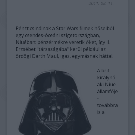
2011. 08. 11.
Pénzt csinálnak a Star Wars filmek hőseiből
egy csendes-óceáni szigetországban,
Niuéban: pénzérmékre veretik őket, így II.
Erzsébet "társaságába" kerül például az
ördögi Darth Maul, igaz, egymásnak háttal.
A brit
királynő -
aki Niue
államfője
-
továbbra
is a