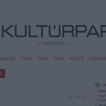
ODALOM
ZENE
TÁNC
FOLK
KÉPZŐ
PODCA
K
L
Megd
Top 1
2011. 08. 13.
A 10 
Megj