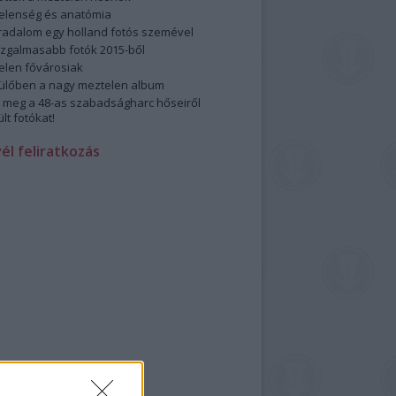
elenség és anatómia
rradalom egy holland fotós szemével
izgalmasabb fotók 2015-ből
elen fővárosiak
ülőben a nagy meztelen album
 meg a 48-as szabadságharc hőseiről
lt fotókat!
vél feliratkozás