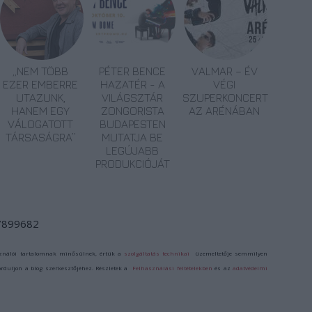
„NEM TÖBB
PÉTER BENCE
VALMAR – ÉV
EZER EMBERRE
HAZATÉR - A
VÉGI
UTAZUNK,
VILÁGSZTÁR
SZUPERKONCERT
HANEM EGY
ZONGORISTA
AZ ARÉNÁBAN
VÁLOGATOTT
BUDAPESTEN
TÁRSASÁGRA”
MUTATJA BE
LEGÚJABB
PRODUKCIÓJÁT
/7899682
ználói tartalomnak minősülnek, értük a
szolgáltatás technikai
üzemeltetője semmilyen
forduljon a blog szerkesztőjéhez. Részletek a
Felhasználási feltételekben
és az
adatvédelmi