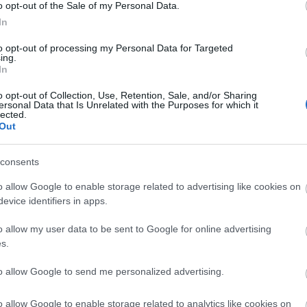
o opt-out of the Sale of my Personal Data.
In
arkán álló épület - most a 100 éves étterem háza -
 román irodalmi szalon működött benne. Ebben a
to opt-out of processing my Personal Data for Targeted
ing.
yarországi Román Ortodox Egyház későbbi érseke,
In
s, Grabovszky Athanáz unokaöccse gimnáziumi és
o opt-out of Collection, Use, Retention, Sale, and/or Sharing
ersonal Data that Is Unrelated with the Purposes for which it
lected.
Out
osif Vulcan alapította Familia szerkesztősége. Ez a
ok legnagyobb költőjének, Mihai Eminescunak egyik
ezetéknevét, az Eminovicit Vulcan tanácsára ekkor
consents
o allow Google to enable storage related to advertising like cookies on
evice identifiers in apps.
kintélyesebb családja volt Lyka Demeter famíliája,
ott magának feleséget is, Gozsdu Juliannát. A
o allow my user data to be sent to Google for online advertising
ökkel együtt a Petőfi téren építettek maguknak
s.
yet 1801-ben szenteltek föl.
to allow Google to send me personalized advertising.
(OSZK) harmadik legnagyobb adományozója
r után Todoreszku Gyula több európai nyelven
o allow Google to enable storage related to analytics like cookies on