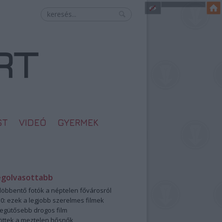
ST
VIDEÓ
GYERMEK
egolvasottabb
öbbentő fotók a néptelen fővárosról
0: ezek a legjobb szerelmes filmek
legütősebb drogos film
öttek a meztelen hősnők