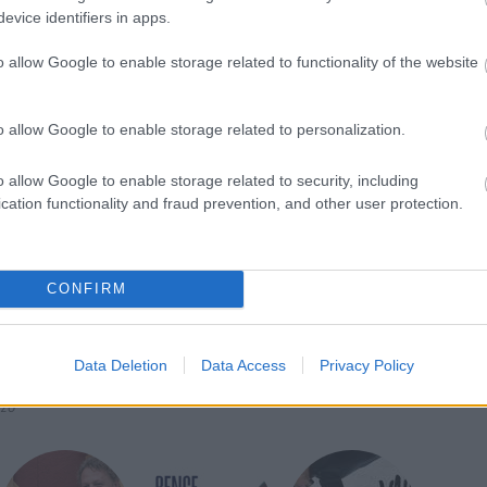
önyvgyűjteményét a tárolásra szolgáló bútorokkal
evice identifiers in apps.
o allow Google to enable storage related to functionality of the website
ben lakott Victor Babes, a bakteriológia kiemelkedő
n született, orvosi tanulmányait Budapesten
o allow Google to enable storage related to personalization.
egyetemeken képezte tovább magát. 1886-ban
agyarul a Bakteriológia rövid tankönyvét, amely
o allow Google to enable storage related to security, including
ágon. Felesége magyar volt, Torma Jozefa, az ismert
cation functionality and fraud prevention, and other user protection.
ároly lánya - sorolt példákat a ház- és
CONFIRM
Data Deletion
Data Access
Privacy Policy
pző