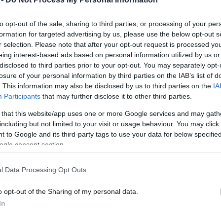
 kötet, amelyben elsősorban a románok XIX.
ntrált. A könyv megjelenését megelőzte egy
to opt-out of the sale, sharing to third parties, or processing of your per
adásokban a Magyar Televízióban Mesélő házak
formation for targeted advertising by us, please use the below opt-out s
 a művet bemutatták az egyik nemzetiségi
r selection. Please note that after your opt-out request is processed y
eing interest-based ads based on personal information utilized by us or
disclosed to third parties prior to your opt-out. You may separately opt-
lag Európa legtarkább népességű országa volt, ez
losure of your personal information by third parties on the IAB’s list of
Budát, majd az egyesített fővárost, Budapestet. A
. This information may also be disclosed by us to third parties on the
IA
Participants
that may further disclose it to other third parties.
 közösséget alkottak itt a németek, a szerbek, a
k. A görög és a görög műveltségű macedoromán
 that this website/app uses one or more Google services and may gath
keztek nagy számban Magyarországra, legtöbben a
including but not limited to your visit or usage behaviour. You may click 
Voskopojä-ből és ők szállították uszályaikkal
 to Google and its third-party tags to use your data for below specifi
l, vászonnal, ezüsttel, arannyal is kereskedtek -
ogle consent section.
z.
l Data Processing Opt Outs
rty tér keleti házsorának tulajdonosai az 1840-es
ánok voltak. A 2-es számú sarokház Mocsonyi
o opt-out of the Sharing of my personal data.
kus és zeneszerző palotája volt. A Mocsonyiak
In
ei esteket. Liszt Ferenc is gyakran vendégeskedett