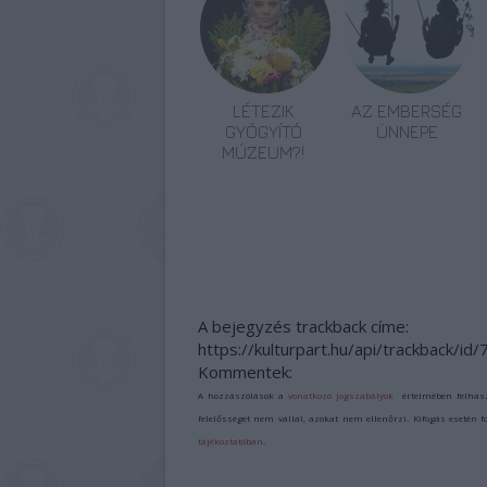
LÉTEZIK
AZ EMBERSÉG
GYÓGYÍTÓ
ÜNNEPE
MÚZEUM?!
A bejegyzés trackback címe:
https://kulturpart.hu/api/trackback/id
Kommentek:
A hozzászólások a
vonatkozó jogszabályok
értelmében felhas
felelősséget nem vállal, azokat nem ellenőrzi. Kifogás esetén 
tájékoztatóban
.