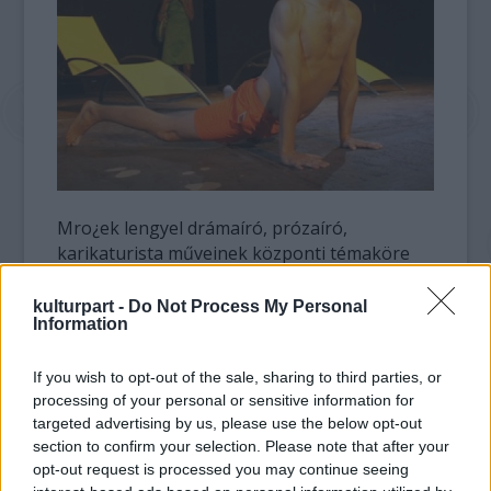
Mro¿ek lengyel drámaíró, prózaíró,
karikaturista műveinek központi témaköre
korunk személyiségválsága, az elidegenedés
és önazonosság-vesztés. Az Egy nyári nap
kulturpart -
Do Not Process My Personal
Information
című darab története két férfi találkozásával
kezdődik. Elrontott, minden próbálkozásában
zátonyra futott élete miatti fájdalmában Lúz
If you wish to opt-out of the sale, sharing to third parties, or
processing of your personal or sensitive information for
épp magát fölkötni készül egy parkban,
targeted advertising by us, please use the below opt-out
amikor találkozik a Sikkel. Hamar kiderül,
section to confirm your selection. Please note that after your
hogy mindketten ugyanarra készülnek: az
opt-out request is processed you may continue seeing
öngyilkosságra. Csakhogy míg Lúz befuccsolt