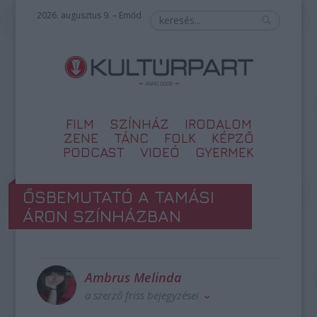
2026. augusztus 9. – Emőd
FILM
SZÍNHÁZ
IRODALOM
ZENE
TÁNC
FOLK
KÉPZŐ
PODCAST
VIDEÓ
GYERMEK
ŐSBEMUTATÓ A TAMÁSI
ÁRON SZÍNHÁZBAN
Ambrus Melinda
a szerző friss bejegyzései