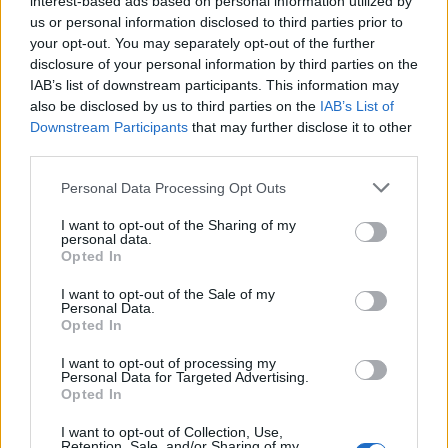
interest-based ads based on personal information utilized by
élete, meghiúsult álmai miatt szánja rá magát
us or personal information disclosed to third parties prior to
e kétségbeesett cselekedetre, Sikket épp az
your opt-out. You may separately opt-out of the further
örökké tartó siker csömöre kényszeríti
disclosure of your personal information by third parties on the
ugyanerre. Kilátástalan életútjaik
IAB’s list of downstream participants. This information may
összevetését a Hölgy megjelenése zavarja
also be disclosed by us to third parties on the
IAB’s List of
meg, akinek nagyon gyorsan sikerül teljesen
Downstream Participants
that may further disclose it to other
összekuszálnia a két férfi életét. A darabot
third parties.
lengyel nyelvből Pászt Patrícia fordította
Please note that this website/app uses one or more Google
Personal Data Processing Opt Outs
magyarra. Be­mutatkozik a társulat két új
services and may gather and store information including but
színésze, Benedek Ágnes és Derzsi Dezső, az
not limited to your visit or usage behaviour. You may click to
I want to opt-out of the Sharing of my
personal data.
előadás harmadik szereplője Nagy Alfréd.
grant or deny consent to Google and its third-party tags to
Opted In
use your data for below specified purposes in below Google
Forrás:
sziget.hu
consent section.
I want to opt-out of the Sale of my
Personal Data.
Opted In
I want to opt-out of processing my
Personal Data for Targeted Advertising.
Színház
Erdély
Sepsiszentgyörgy
Tamási Áron
Opted In
I want to opt-out of Collection, Use,
Retention, Sale, and/or Sharing of my