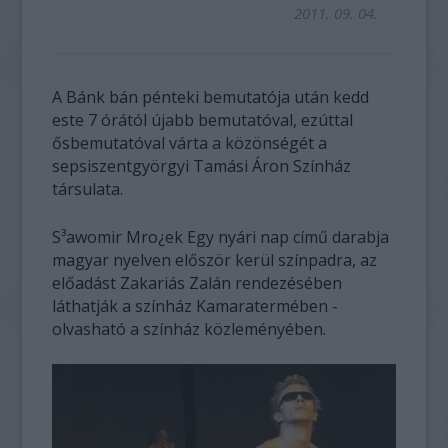
2011. 09. 04.
A Bánk bán pénteki bemutatója után kedd
este 7 órától újabb bemutatóval, ezúttal
ősbemutatóval várta a közönségét a
sepsiszentgyörgyi Tamási Áron Színház
társulata.
S³awomir Mro¿ek Egy nyári nap című darabja
magyar nyelven először kerül színpadra, az
előadást Zakariás Zalán rendezésében
láthatják a színház Kamaratermében -
olvasható a színház közleményében.