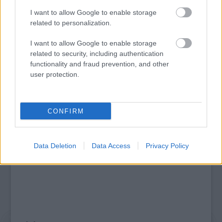
I want to allow Google to enable storage
related to personalization.
MUCSI ZOLTÁN VISSZATÉR – EGY ÉLETEM
STAND UP EST
I want to allow Google to enable storage
related to security, including authentication
functionality and fraud prevention, and other
A bejegyzés trackback címe:
user protection.
https://kulturpart.hu/api/trackback/id/7925686
Kommentek:
A hozzászólások a
vonatkozó jogszabályok
értelmében felhasználói tartalomnak
CONFIRM
minősülnek, értük a
szolgáltatás technikai
üzemeltetője semmilyen felelősséget
nem vállal, azokat nem ellenőrzi. Kifogás esetén forduljon a blog szerkesztőjéhez.
Részletek a
Felhasználási feltételekben
és az
adatvédelmi tájékoztatóban
.
Data Deletion
Data Access
Privacy Policy