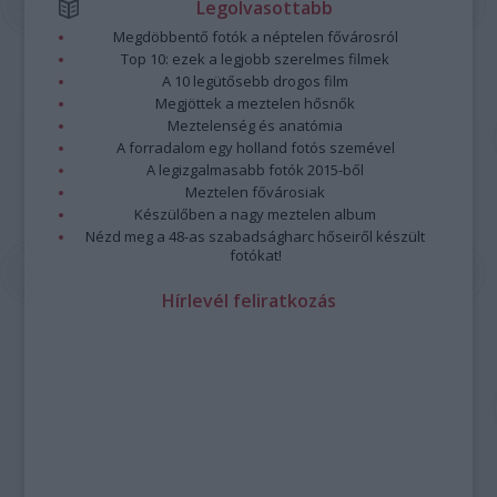
Legolvasottabb
Megdöbbentő fotók a néptelen fővárosról
Top 10: ezek a legjobb szerelmes filmek
A 10 legütősebb drogos film
Megjöttek a meztelen hősnők
Meztelenség és anatómia
A forradalom egy holland fotós szemével
A legizgalmasabb fotók 2015-ből
Meztelen fővárosiak
Készülőben a nagy meztelen album
Nézd meg a 48-as szabadságharc hőseiről készült
fotókat!
Hírlevél feliratkozás