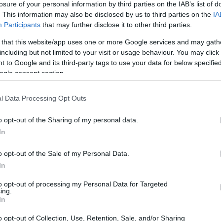
losure of your personal information by third parties on the IAB’s list of
chíd-Széchenyi tér-József Attila utca-Andrássy út-
. This information may also be disclosed by us to third parties on the
IA
zlekedhetnek majd az autósok. Az Andrássy úton
Participants
that may further disclose it to other third parties.
ő MAN csuklós buszt, az 5-ös vonalon szolgálatot
, egy 180-as veterán Ikarusban busztörténeti
 that this website/app uses one or more Google services and may gath
zal pedig azt is kipróbálhatják az érdeklődők, hogy
including but not limited to your visit or usage behaviour. You may click 
 to Google and its third-party tags to use your data for below specifi
ogle consent section.
rra, hogy a programok miatt több BKV-járat
zt és a trolikat is elterelik.
l Data Processing Opt Outs
áért felelős főpolgármester-helyettes arról
o opt-out of the Sharing of my personal data.
árnap számos kulturális rendezvény lesz az
In
m fesztivál elnevezésű programot, amelyen
sulat mutatkozik be, illetve jelen lesz öt fővárosi
o opt-out of the Sale of my Personal Data.
te: több mint ötven standon lehet előre jegyeket
In
osvezető elmondta: a rendezvényt részben színházi
to opt-out of processing my Personal Data for Targeted
ing.
In
gy a színházigazgatók felvetésére a tervek szerint
o opt-out of Collection, Use, Retention, Sale, and/or Sharing