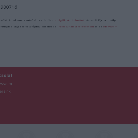
/7900716
ználói tartalomnak minősülnek, értük a
szolgáltatás technikai
üzemeltetője semmilyen
forduljon a blog szerkesztőjéhez. Részletek a
Felhasználási feltételekben
és az
adatvédelmi
csolat
esszum
ereink