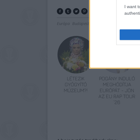
I want t
authenti
Európa
Budapest
Alternatív
Kerékpár
Lavór
LÉTEZIK
POGÁNY INDULÓ
GYÓGYÍTÓ
MEGHÓDÍTJA
MÚZEUM?!
EURÓPÁT - JÖN
AZ EU RAP TOUR
’26