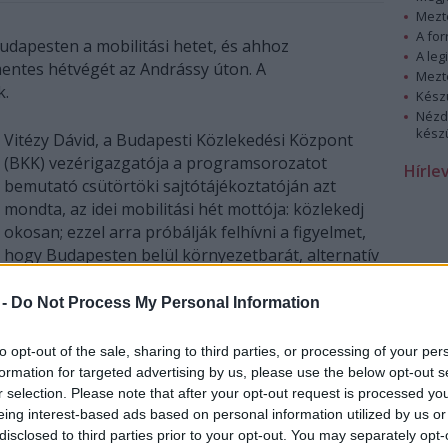
Mezt
A fo
dapesten a mobilitási hetet, és ahhoz
A leg
ntes hétvégét az Andrássy úton. A
Mezt
k.
Kész
Nézd
készü
Vitézy Dávid, a Budapesti Közlekedési Központ
(BKK) vezérigazgatója a programsorozatot
Hírle
bemutató csütörtöki sajtótájékoztatóján azt
mondta, az idei mobilitási hét mottója: közlekedj
okosan; ezzel arra próbálják felhívni a figyelmet,
hogy Budapesten belül környezetbarát, alternatív
közlekedéssel is el lehet jutni az egyik pontból a
másikba. Hangsúlyozta, hogy egy város
 -
Do Not Process My Personal Information
kulcsfontosságú célkitűzésének kell lennie a
környezetbarát közlekedés előnyben
to opt-out of the sale, sharing to third parties, or processing of your per
formation for targeted advertising by us, please use the below opt-out s
r selection. Please note that after your opt-out request is processed y
va a vezérigazgató kiemelte a hétvégi autómentes
eing interest-based ads based on personal information utilized by us or
disclosed to third parties prior to your opt-out. You may separately opt-
árják a forgalom elől. Szombaton másik két