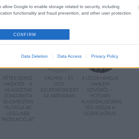
o allow Google to enable storage related to security, including
cation functionality and fraud prevention, and other user protection.
Mobilitási hét
CONFIRM
Data Deletion
Data Access
Privacy Policy
PÉTER BENCE
VALMAR – ÉV
A LÉLEK HANGJA
HAZATÉR - A
VÉGI
HARLEM
VILÁGSZTÁR
SZUPERKONCERT
SZÍVÉBŐL –
ZONGORISTA
AZ ARÉNÁBAN
MOTOWN
BUDAPESTEN
KLASSZIKUSOKKAL
MUTATJA BE
TÉR VISSZA A
LEGÚJABB
GOSPELKÓRUS
PRODUKCIÓJÁT