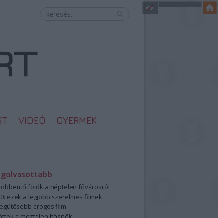
ST
VIDEÓ
GYERMEK
egolvasottabb
öbbentő fotók a néptelen fővárosról
0: ezek a legjobb szerelmes filmek
legütősebb drogos film
öttek a meztelen hősnők