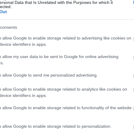
házak éjszakáját is, és ezzel hagyományt
ersonal Data that Is Unrelated with the Purposes for which it
lected.
Out
idéki városok, tájak is, a Duna-korzón pedig fiatal
consents
 a Duna szerepét.
o allow Google to enable storage related to advertising like cookies on
ról szólva Vitézy Dávid elmondta, hogy hétfőn a
evice identifiers in apps.
edig a kerékpáros közlekedéssel kapcsolatban
I. kerületi Lövőház utcában tartják meg a
o allow my user data to be sent to Google for online advertising
kön lesz a nemzetközi autómentes nap, amikor
s.
edig a Critical Mass kerékpáros felvonulást tartják
to allow Google to send me personalized advertising.
o allow Google to enable storage related to analytics like cookies on
n a MÁV-Start Zrt. vonatain ingyenesen lehet
evice identifiers in apps.
igénybevételének feltétele, hogy az utasok az
let mellé az utazás megkezdése előtt a pénztárban
o allow Google to enable storage related to functionality of the website
o allow Google to enable storage related to personalization.