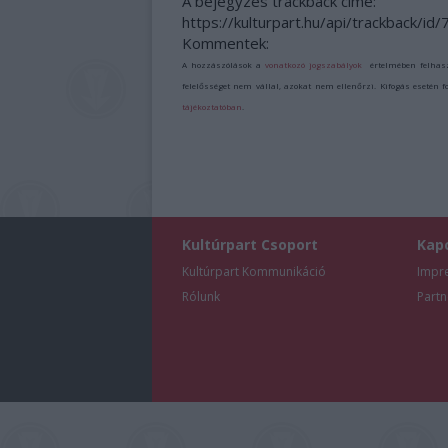
A bejegyzés trackback címe:
https://kulturpart.hu/api/trackback/id
Kommentek:
A hozzászólások a
vonatkozó jogszabályok
értelmében felhas
felelősséget nem vállal, azokat nem ellenőrzi. Kifogás esetén 
tájékoztatóban
.
Kultúrpart Csoport
Kap
Kultúrpart Kommunikáció
Impr
Rólunk
Partn