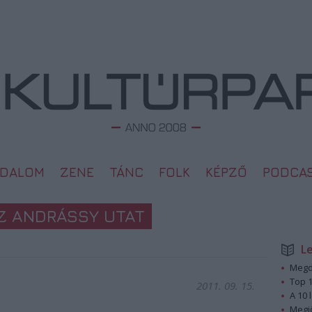
ODALOM
ZENE
TÁNC
FOLK
KÉPZŐ
PODCA
AZ ANDRÁSSY UTAT
L
Megd
Top 1
2011. 09. 15.
A 10 
Megj