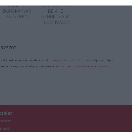
ÜNNEP A
MUTATKOZNAK
DUNAKANYAR
BE A 13.
SZÍVÉBEN
VENDÉGVÁRÓ
FESZTIVÁLON
/7925702
ználói tartalomnak minősülnek, értük a
szolgáltatás technikai
üzemeltetője semmilyen
forduljon a blog szerkesztőjéhez. Részletek a
Felhasználási feltételekben
és az
adatvédelmi
csolat
esszum
ereink