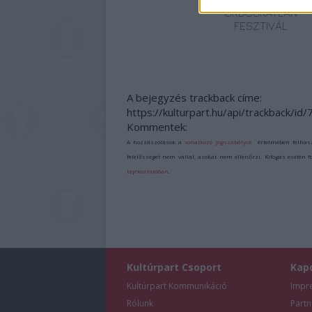
ÖRDÖGKATLAN
FESZTIVÁL
A bejegyzés trackback címe:
https://kulturpart.hu/api/trackback/id
Kommentek:
A hozzászólások a
vonatkozó jogszabályok
értelmében felhas
felelősséget nem vállal, azokat nem ellenőrzi. Kifogás esetén 
tájékoztatóban
.
Kultúrpart Csoport
Kap
Kultúrpart Kommunikáció
Impr
Rólunk
Partn