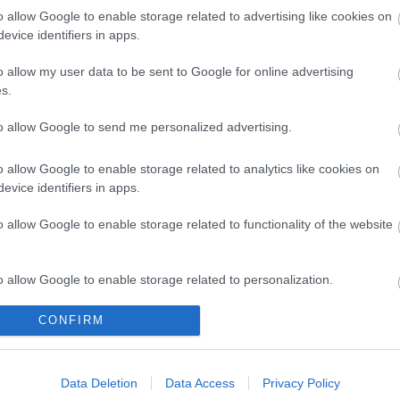
nþeleg ce se întâmplã) című munkájáért kapott
o allow Google to enable storage related to advertising like cookies on
atlanjoglu színikritikus, egyetemi tanár, tagjai
evice identifiers in apps.
, egyetemi tanár, Dan Marius Zarafescu
tikus, Anton Tauf színművész voltak.
o allow my user data to be sent to Google for online advertising
s.
to allow Google to send me personalized advertising.
o allow Google to enable storage related to analytics like cookies on
evice identifiers in apps.
o allow Google to enable storage related to functionality of the website
o allow Google to enable storage related to personalization.
CONFIRM
o allow Google to enable storage related to security, including
cation functionality and fraud prevention, and other user protection.
SZÍNHÁZ, ZENE,
VAJDASÁGI
ELSTARTOLT A
TERMÉSZET:
SZÍNHÁZI
MŰVÉSZETEK
Data Deletion
Data Access
Privacy Policy
ÖSSZMŰVÉSZETI
ELŐADÁSOK
VÖLGYE