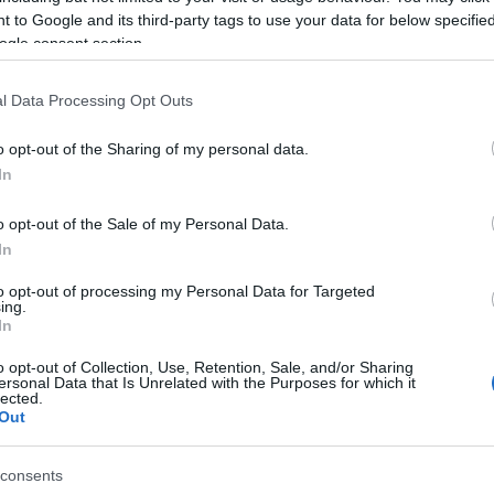
 to Google and its third-party tags to use your data for below specifi
ogle consent section.
l Data Processing Opt Outs
o opt-out of the Sharing of my personal data.
In
o opt-out of the Sale of my Personal Data.
In
to opt-out of processing my Personal Data for Targeted
ing.
In
o opt-out of Collection, Use, Retention, Sale, and/or Sharing
ersonal Data that Is Unrelated with the Purposes for which it
lected.
tt a petrozsényi Ion D. Sîrbu Színház Bernarda Alba
Out
szlettervező díját pedig Vioara Bara kapta meg
lon a két legjobbnak ítélt rövid dráma szerzőjét is
consents
tes kaméleon (Cameleonul perfect), Mihai Ignat