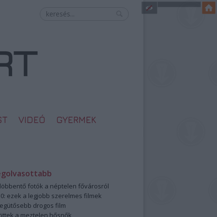
ST
VIDEÓ
GYERMEK
egolvasottabb
öbbentő fotók a néptelen fővárosról
0: ezek a legjobb szerelmes filmek
legütősebb drogos film
öttek a meztelen hősnők