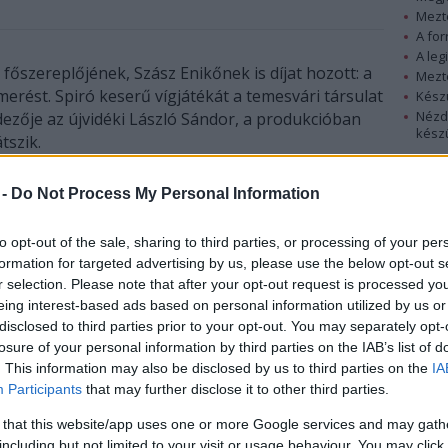
Mezt
A fo
A leg
főszereplőjének, Szász Enikőnek is díjat hozott: a
Mezt
merést. Spiró keserű vígjátékát a temesvári társulat
Kész
Nézd
ezője az újvidéki László Sándor, a produkcióban
készü
tszik.
Hírle
r 25. és október 2. között zajlott, és egy másik
 -
Do Not Process My Personal Information
t férfi főszereplője révén: az Aradi Kamaraszínház
ega darabjának, a Rudolf Hess tízparancsolatának
to opt-out of the sale, sharing to third parties, or processing of your per
gjobb férfi főszereplőnek járó díjat a vasárnap esti
formation for targeted advertising by us, please use the below opt-out s
r selection. Please note that after your opt-out request is processed y
zzal együtt csak három magyar társulat vett részt a
eing interest-based ads based on personal information utilized by us or
árom fontos díjat is elhoztak. A házigazda
disclosed to third parties prior to your opt-out. You may separately opt-
losure of your personal information by third parties on the IAB’s list of
a nemrég hivatalosan is különvált váradi román
. This information may also be disclosed by us to third parties on the
IA
meg a Neil Simon műve alapján készült Biloxi Blues
Participants
that may further disclose it to other third parties.
 that this website/app uses one or more Google services and may gath
including but not limited to your visit or usage behaviour. You may click 