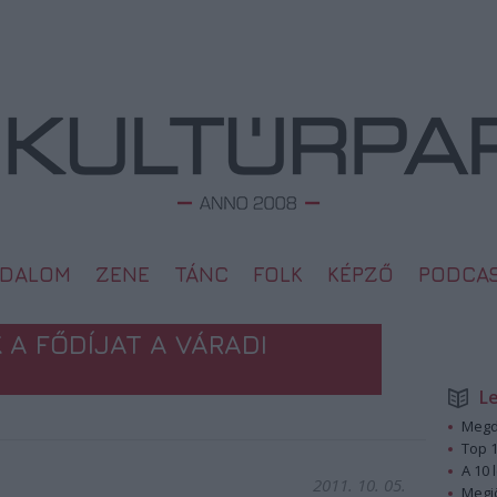
ODALOM
ZENE
TÁNC
FOLK
KÉPZŐ
PODCA
 A FŐDÍJAT A VÁRADI
L
Megd
Top 1
A 10 
2011. 10. 05.
Megj